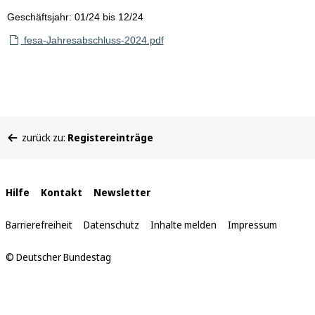
Geschäftsjahr: 01/24 bis 12/24
fesa-Jahresabschluss-2024.pdf
Sie
zurück zu:
Registereinträge
befinden
sich
hier:
Interne
Hilfe
Kontakt
Newsletter
Links
Barrierefreiheit
Datenschutz
Inhalte melden
Impressum
© Deutscher Bundestag