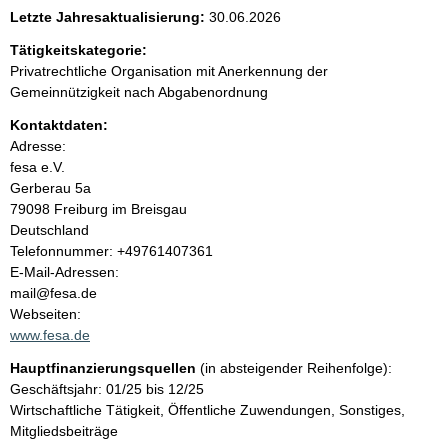
e
Letzte Jahresaktualisierung:
30.06.2026
n
Tätigkeitskategorie:
Privatrechtliche Organisation mit Anerkennung der
i
Gemeinnützigkeit nach Abgabenordnung
Kontaktdaten:
n
Adresse:
fesa e.V.
h
Gerberau
5a
79098
Freiburg im Breisgau
a
Deutschland
K
Telefonnummer: +49761407361
l
o
E-Mail-Adressen:
n
mail@fesa.de
t
t
Webseiten:
a
www.fesa.de
k
Hauptfinanzierungsquellen
(in absteigender Reihenfolge):
t
Geschäftsjahr: 01/25 bis 12/25
i
Wirtschaftliche Tätigkeit, Öffentliche Zuwendungen, Sonstiges,
n
Mitgliedsbeiträge
f