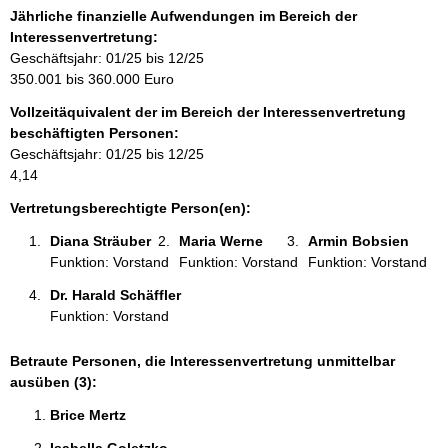
o
Jährliche finanzielle Aufwendungen im Bereich der
r
Interessenvertretung:
m
Geschäftsjahr: 01/25 bis 12/25
a
350.001 bis 360.000 Euro
t
Vollzeitäquivalent der im Bereich der Interessenvertretung
i
beschäftigten Personen:
o
Geschäftsjahr: 01/25 bis 12/25
n
4,14
e
n
Vertretungsberechtigte Person(en):
:
Diana Sträuber 
Maria Werne 
Armin Bobsien 
Funktion: Vorstand
Funktion: Vorstand
Funktion: Vorstand
Dr. Harald Schäffler 
Funktion: Vorstand
Betraute Personen, die Interessenvertretung unmittelbar
ausüben (3):
Brice Mertz 