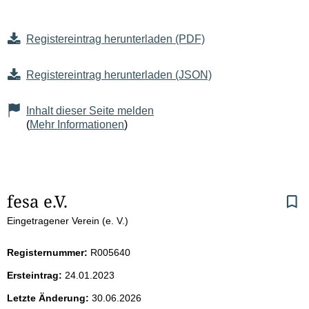
Registereintrag herunterladen (PDF)
Registereintrag herunterladen (JSON)
Inhalt dieser Seite melden
(
Mehr Informationen
)
S
fesa e.V.
Eingetragener Verein (e. V.)
e
i
Registernummer:
R005640
Ersteintrag:
24.01.2023
t
Letzte Änderung:
30.06.2026