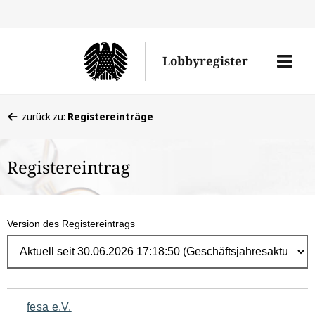
Direk
zum
Men
Lobbyregister
Inhal
öffne
Sie
zurück zu:
Registereinträge
befinden
sich
Registereintrag
hier:
Version des Registereintrags
Navigation
fesa e.V.