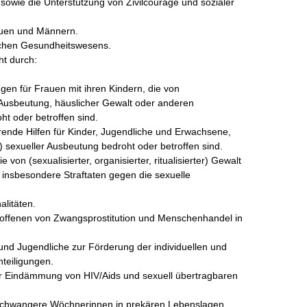
sowie die Unterstützung von Zivilcourage und sozialer 
uen und Männern.

ichen Gesundheitswesens.

t durch:

en für Frauen mit ihren Kindern, die von 
Ausbeutung, häuslicher Gewalt oder anderen 
ht oder betroffen sind.

rende Hilfen für Kinder, Jugendliche und Erwachsene, 
) sexueller Ausbeutung bedroht oder betroffen sind.

on (sexualisierter, organisierter, ritualisierter) Gewalt 
, insbesondere Straftaten gegen die sexuelle 
litäten.

roffenen von Zwangsprostitution und Menschenhandel in 
r und Jugendliche zur Förderung der individuellen und 
eiligungen.

r Eindämmung von HIV/Aids und sexuell übertragbaren 
 Schwangere Wöchnerinnen in prekären Lebenslagen.
