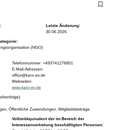
:
Letzte Änderung:
30.06.2026
ategorie:
ungsorganisation (NGO)
K
Telefonnummer: +493741276851
o
E-Mail-Adressen:
n
office@karo-ev.de
t
Webseiten:
a
www.karo-ev.de
k
eihenfolge):
t
i
en, Öffentliche Zuwendungen, Mitgliedsbeiträge
n
f
Vollzeitäquivalent der im Bereich der
o
Interessenvertretung beschäftigten Personen:
r