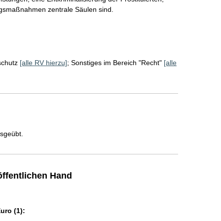
ngsmaßnahmen zentrale Säulen sind.
schutz
[alle RV hierzu]
;
Sonstiges im Bereich "Recht"
[alle
usgeübt.
ffentlichen Hand
ro (1):