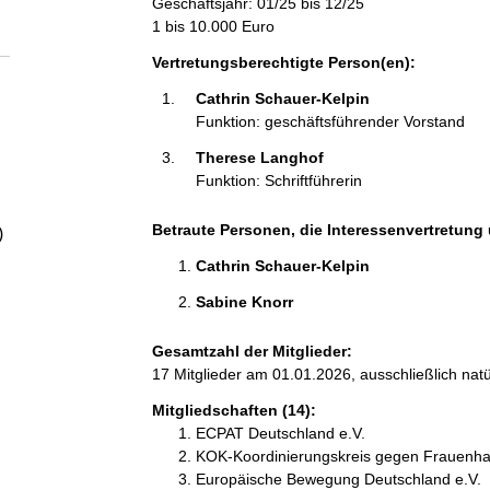
Geschäftsjahr: 01/25 bis 12/25
a
1 bis 10.000 Euro
l
Vertretungsberechtigte Person(en):
Cathrin Schauer-Kelpin 
t
Funktion: geschäftsführender Vorstand
Therese Langhof 
Funktion: Schriftführerin
Betraute Personen, die Interessenvertretung 
)
Cathrin Schauer-Kelpin 
Sabine Knorr 
Gesamtzahl der Mitglieder:
17 Mitglieder am 01.01.2026, ausschließlich nat
Mitgliedschaften (14):
ECPAT Deutschland e.V.
KOK-Koordinierungskreis gegen Frauenha
Europäische Bewegung Deutschland e.V.