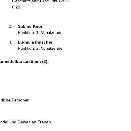
Geschäftsjahr: 01/25 bis 12/25
m
0,20
a
t
i
Sabine Knorr 
o
Funktion: 1. Vorsitzende
n
Ludmila Irmscher 
e
Funktion: 2. Vorsitzende
n
:
unmittelbar ausüben (2):
ürliche Personen
ndel und Gewalt an Frauen