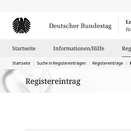
L
fü
Hauptnavigation
Startseite
Informationen/Hilfe
Reg
Sie
Startseite
Suche in Registereinträgen
Registereinträge
befinden
Registereintrag
sich
hier: