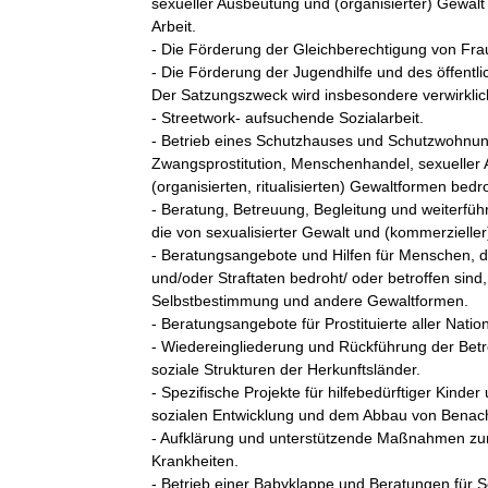
sexueller Ausbeutung und (organisierter) Gewalt 
Arbeit.

- Die Förderung der Gleichberechtigung von Fra
- Die Förderung der Jugendhilfe und des öffentl
Der Satzungszweck wird insbesondere verwirklich
- Streetwork- aufsuchende Sozialarbeit.

- Betrieb eines Schutzhauses und Schutzwohnung
Zwangsprostitution, Menschenhandel, sexueller 
(organisierten, ritualisierten) Gewaltformen bedro
- Beratung, Betreuung, Begleitung und weiterfüh
die von sexualisierter Gewalt und (kommerzieller
- Beratungsangebote und Hilfen für Menschen, die v
und/oder Straftaten bedroht/ oder betroffen sind
Selbstbestimmung und andere Gewaltformen.

- Beratungsangebote für Prostituierte aller Nationa
- Wiedereingliederung und Rückführung der Bet
soziale Strukturen der Herkunftsländer.

- Spezifische Projekte für hilfebedürftiger Kinde
sozialen Entwicklung und dem Abbau von Benacht
- Aufklärung und unterstützende Maßnahmen zu
Krankheiten.

- Betrieb einer Babyklappe und Beratungen für