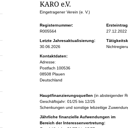
S
KARO e.V.
Eingetragener Verein (e. V.)
e
Registernummer:
Ersteintrag
i
R005564
27.12.2022
Letzte Jahresaktualisierung:
Tätigkeitsk
t
30.06.2026
Nichtregier
Kontaktdaten:
e
Adresse:
Postfach
100536
n
08508
Plauen
Deutschland
i
Hauptfinanzierungsquellen
(in absteigender R
n
Geschäftsjahr: 01/25 bis 12/25
Schenkungen und sonstige lebzeitige Zuwendung
h
Jährliche finanzielle Aufwendungen im
Bereich der Interessenvertretung: