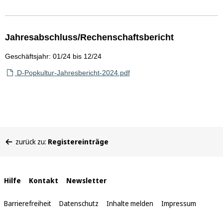
Jahresabschluss/Rechenschaftsbericht
Geschäftsjahr: 01/24 bis 12/24
D-Popkultur-Jahresbericht-2024.pdf
Sie
zurück zu:
Registereinträge
befinden
sich
hier:
Interne
Hilfe
Kontakt
Newsletter
Links
Barrierefreiheit
Datenschutz
Inhalte melden
Impressum