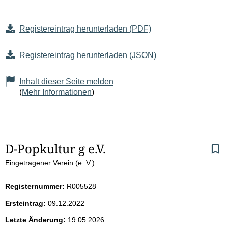
Registereintrag herunterladen (PDF)
Registereintrag herunterladen (JSON)
Inhalt dieser Seite melden
(
Mehr Informationen
)
S
D-Popkultur g e.V.
Eingetragener Verein (e. V.)
e
i
Registernummer:
R005528
Ersteintrag:
09.12.2022
t
Letzte Änderung:
19.05.2026