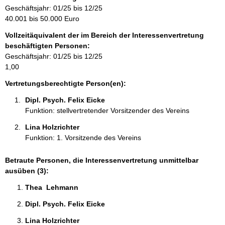
r
Geschäftsjahr: 01/25 bis 12/25
m
40.001 bis 50.000 Euro
a
Vollzeitäquivalent der im Bereich der Interessenvertretung
t
beschäftigten Personen:
i
Geschäftsjahr: 01/25 bis 12/25
o
1,00
n
e
Vertretungsberechtigte Person(en):
n
Dipl. Psych. Felix Eicke 
:
Funktion: stellvertretender Vorsitzender des Vereins
Lina Holzrichter 
Funktion: 1. Vorsitzende des Vereins
Betraute Personen, die Interessenvertretung unmittelbar
ausüben (3):
Thea  Lehmann 
Dipl. Psych. Felix Eicke 
Lina Holzrichter 