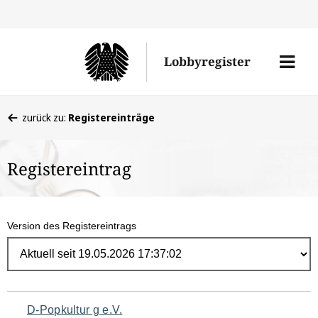
Direk
zum
Men
Lobbyregister
Inhal
öffne
Sie
zurück zu:
Registereinträge
befinden
sich
Registereintrag
hier:
Version des Registereintrags
Navigation
D-Popkultur g e.V.