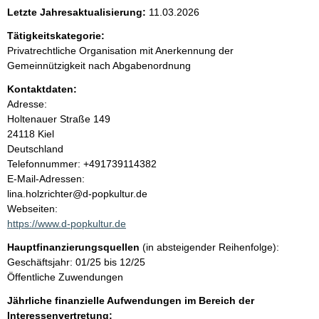
e
Letzte Jahresaktualisierung:
11.03.2026
n
Tätigkeitskategorie:
Privatrechtliche Organisation mit Anerkennung der
i
Gemeinnützigkeit nach Abgabenordnung
Kontaktdaten:
n
Adresse:
Holtenauer Straße
149
h
24118
Kiel
Deutschland
a
K
Telefonnummer: +491739114382
o
E-Mail-Adressen:
l
n
lina.holzrichter@d-popkultur.de
t
Webseiten:
t
a
https://www.d-popkultur.de
k
Hauptfinanzierungsquellen
(in absteigender Reihenfolge):
t
Geschäftsjahr: 01/25 bis 12/25
i
Öffentliche Zuwendungen
n
f
Jährliche finanzielle Aufwendungen im Bereich der
o
Interessenvertretung: