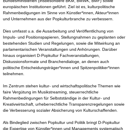
Bundesministerien (insbesondere BKM, BMWK, BMF) sowie 
europäischen Institutionen geführt. Ziel ist es, kulturpolitische 
Rahmenbedigungen im Sinne von Künstler*innen, Akteur*innen 
und Unternehmen aus der Popkulturbranche zu verbessern.

Dies umfasst u.a. die Ausarbeitung und Veröffentlichung von 
Impuls- und Positionspapieren, Stellungnahmen zu geplanten oder 
bestehenden Studien und Regelungen, sowie die Mitwirkung an 
parlamentarischen Veranstaltungen und Anhörungen. Darüber 
hinaus organisiert D-Popkultur Fachveranstaltungen, 
Diskussionsformate und Branchendialoge, an denen auch 
politische Entscheidungsträger*innen und Spitzenpolitiker*innen 
teilnehmen. 

Im Zentrum stehen kultur- und wirtschaftspolitische Themen wie 
faire Vergütung im Musikstreaming, steuerrechtliche 
Rahmenbedingungen für Selbstständige in der Kultur- und 
Kreativwirtschaft, urheberrechtliche Transparenzregelungen sowie 
die Verbesserung sozialer Absicherung von Kulturschaffenden. 

Als Bindeglied zwischen Popkultur und Politik bringt D-Popkultur 
die Expertise von Künstler*innen und Managements systematisch 