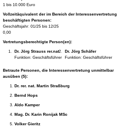
m
1 bis 10.000 Euro
a
Vollzeitäquivalent der im Bereich der Interessenvertretung
t
beschäftigten Personen:
i
Geschäftsjahr: 01/25 bis 12/25
o
0,00
n
e
Vertretungsberechtigte Person(en):
n
Dr. Jörg Strauss rer.nat 
Dr. Jörg Schäfer 
:
Funktion: Geschäftsführer
Funktion: Geschäftsführer
Betraute Personen, die Interessenvertretung unmittelbar
ausüben (5):
Dr. rer. nat. Martin Straßburg 
Bernd Hops 
Aldo Kamper 
Mag. Dr. Karin Ronijak MSc 
Volker Gieritz 