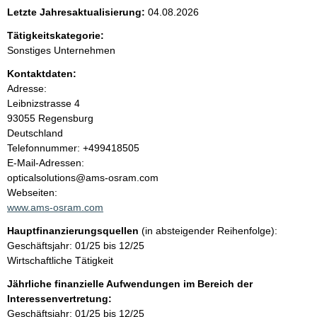
e
Letzte Jahresaktualisierung:
04.08.2026
n
Tätigkeitskategorie:
Sonstiges Unternehmen
i
Kontaktdaten:
Adresse:
n
Leibnizstrasse
4
93055
Regensburg
h
Deutschland
K
Telefonnummer: +499418505
a
o
E-Mail-Adressen:
n
opticalsolutions@ams-osram.com
l
t
Webseiten:
a
www.ams-osram.com
t
k
Hauptfinanzierungsquellen
(in absteigender Reihenfolge):
t
Geschäftsjahr: 01/25 bis 12/25
i
Wirtschaftliche Tätigkeit
n
f
Jährliche finanzielle Aufwendungen im Bereich der
o
Interessenvertretung:
r
Geschäftsjahr: 01/25 bis 12/25