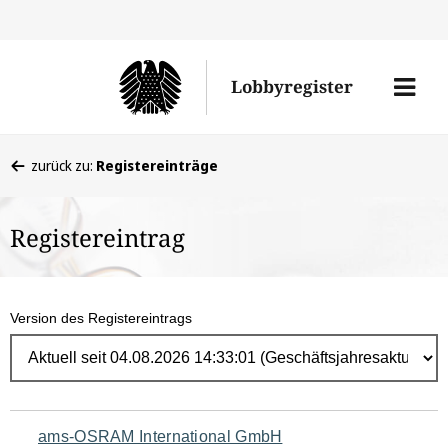
Direk
zum
Men
Lobbyregister
Inhal
öffne
Sie
zurück zu:
Registereinträge
befinden
sich
Registereintrag
hier:
Version des Registereintrags
Navigation
ams-OSRAM International GmbH