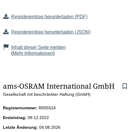
Registereintrag herunterladen (PDF)
Registereintrag herunterladen (JSON)
Inhalt dieser Seite melden
(
Mehr Informationen
)
S
ams-OSRAM International GmbH
Gesellschaft mit beschränkter Haftung (GmbH)
e
i
Registernummer:
R005524
Ersteintrag:
09.12.2022
t
Letzte Änderung:
04.08.2026