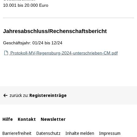
10.001 bis 20.000 Euro
Jahresabschluss/Rechenschaftsbericht
Geschäftsjahr: 01/24 bis 12/24
Protokoll-MV-Regensburg-2024-unterschrieben-CM.pdf
Sie
zurück zu:
Registereinträge
befinden
sich
hier:
Interne
Hilfe
Kontakt
Newsletter
Links
Barrierefreiheit
Datenschutz
Inhalte melden
Impressum