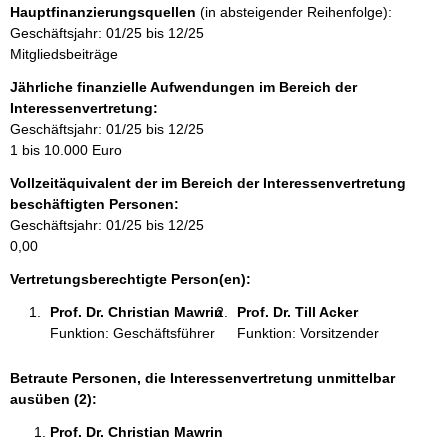
Hauptfinanzierungsquellen
(in absteigender Reihenfolge):
i
Geschäftsjahr: 01/25 bis 12/25
n
Mitgliedsbeiträge
f
o
Jährliche finanzielle Aufwendungen im Bereich der
r
Interessenvertretung:
m
Geschäftsjahr: 01/25 bis 12/25
a
1 bis 10.000 Euro
t
Vollzeitäquivalent der im Bereich der Interessenvertretung
i
beschäftigten Personen:
o
Geschäftsjahr: 01/25 bis 12/25
n
0,00
e
n
Vertretungsberechtigte Person(en):
:
Prof. Dr. Christian Mawrin 
Prof. Dr. Till Acker 
Funktion: Geschäftsführer
Funktion: Vorsitzender
Betraute Personen, die Interessenvertretung unmittelbar
ausüben (2):
Prof. Dr. Christian Mawrin 