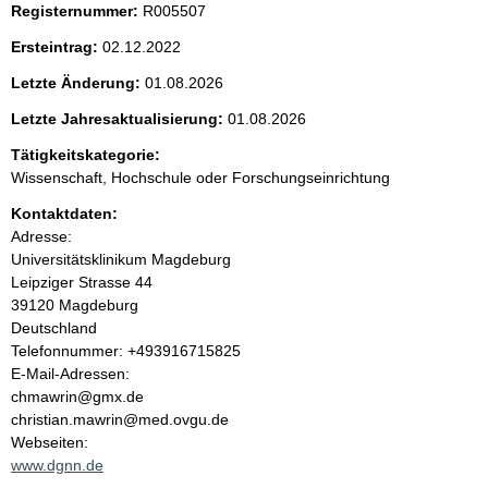
Registernummer:
R005507
e
Ersteintrag:
02.12.2022
n
Letzte Änderung:
01.08.2026
i
Letzte Jahresaktualisierung:
01.08.2026
Tätigkeitskategorie:
n
Wissenschaft, Hochschule oder Forschungseinrichtung
h
Kontaktdaten:
Adresse:
a
Universitätsklinikum Magdeburg
Leipziger Strasse
44
l
39120
Magdeburg
Deutschland
t
K
Telefonnummer: +493916715825
o
E-Mail-Adressen:
n
chmawrin@gmx.de
t
christian.mawrin@med.ovgu.de
a
Webseiten:
k
www.dgnn.de
t