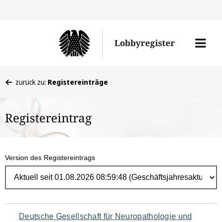
Direk
zum
Men
Lobbyregister
Inhal
öffne
Sie
zurück zu:
Registereinträge
befinden
sich
Registereintrag
hier:
Version des Registereintrags
Navigation
Deutsche Gesellschaft für Neuropathologie und