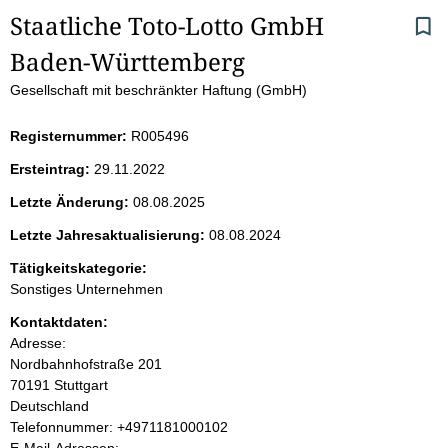
S
Staatliche Toto-Lotto GmbH 
Baden-Württemberg
e
Gesellschaft mit beschränkter Haftung (GmbH)
i
Registernummer:
R005496
t
Ersteintrag:
29.11.2022
e
Letzte Änderung:
08.08.2025
n
Letzte Jahresaktualisierung:
08.08.2024
i
Tätigkeitskategorie:
Sonstiges Unternehmen
n
Kontaktdaten:
Adresse:
h
Nordbahnhofstraße
201
70191
Stuttgart
a
Deutschland
K
Telefonnummer: +4971181000102
l
o