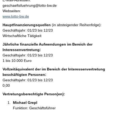
E-Mail-Adressen:
n
geschaeftsfuehrung@lotto-bw.de
t
t
Webseiten:
a
www.lotto-bw.de
k
Hauptfinanzierungsquellen
(in absteigender Reihenfolge):
t
Geschäftsjahr: 01/23 bis 12/23
i
Wirtschaftliche Tätigkeit
n
f
Jährliche finanzielle Aufwendungen im Bereich der
o
Interessenvertretung:
r
Geschäftsjahr: 01/23 bis 12/23
m
1 bis 10.000 Euro
a
Vollzeitäquivalent der im Bereich der Interessenvertretung
t
beschäftigten Personen:
i
Geschäftsjahr: 01/23 bis 12/23
o
0,00
n
e
Vertretungsberechtigte Person(en):
n
Michael Grepl 
:
Funktion: Geschäftsführer