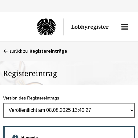
Direk
zum
Men
Lobbyregister
Inhal
öffne
Sie
zurück zu:
Registereinträge
befinden
sich
Registereintrag
hier:
Version des Registereintrags
Hinweis