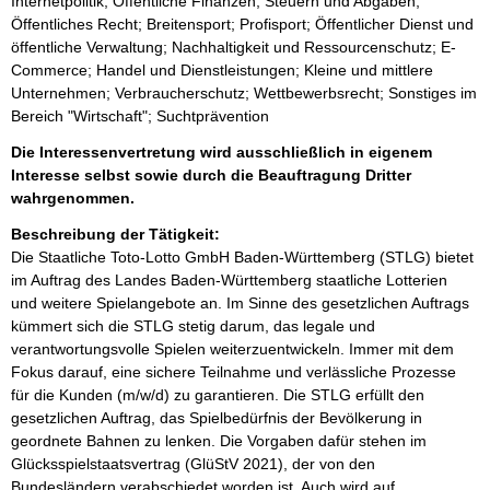
Internetpolitik; Öffentliche Finanzen, Steuern und Abgaben;
Öffentliches Recht; Breitensport; Profisport; Öffentlicher Dienst und
öffentliche Verwaltung; Nachhaltigkeit und Ressourcenschutz; E-
Commerce; Handel und Dienstleistungen; Kleine und mittlere
Unternehmen; Verbraucherschutz; Wettbewerbsrecht; Sonstiges im
Bereich "Wirtschaft"; Suchtprävention
Die Interessenvertretung wird ausschließlich in eigenem
Interesse selbst sowie durch die Beauftragung Dritter
wahrgenommen.
Beschreibung der Tätigkeit:
Die Staatliche Toto-Lotto GmbH Baden-Württemberg (STLG) bietet 
im Auftrag des Landes Baden-Württemberg staatliche Lotterien 
und weitere Spielangebote an. Im Sinne des gesetzlichen Auftrags 
kümmert sich die STLG stetig darum, das legale und 
verantwortungsvolle Spielen weiterzuentwickeln. Immer mit dem 
Fokus darauf, eine sichere Teilnahme und verlässliche Prozesse 
für die Kunden (m/w/d) zu garantieren. Die STLG erfüllt den 
gesetzlichen Auftrag, das Spielbedürfnis der Bevölkerung in 
geordnete Bahnen zu lenken. Die Vorgaben dafür stehen im 
Glücksspielstaatsvertrag (GlüStV 2021), der von den 
Bundesländern verabschiedet worden ist. Auch wird auf 