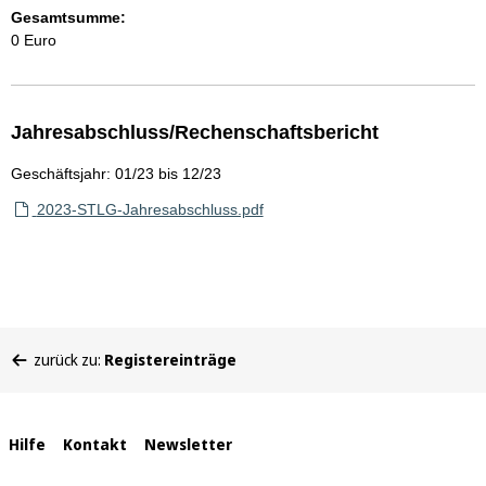
Gesamtsumme:
0 Euro
Jahresabschluss/Rechenschaftsbericht
Geschäftsjahr: 01/23 bis 12/23
2023-STLG-Jahresabschluss.pdf
Sie
zurück zu:
Registereinträge
befinden
sich
hier:
Interne
Hilfe
Kontakt
Newsletter
Links