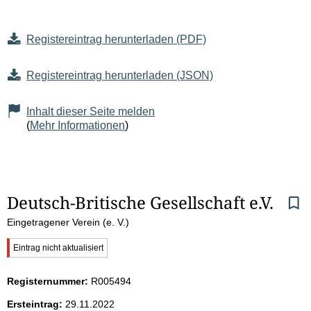
Registereintrag herunterladen (PDF)
Registereintrag herunterladen (JSON)
Inhalt dieser Seite melden
(
Mehr Informationen
)
S
Deutsch-Britische Gesellschaft e.V.
Eingetragener Verein (e. V.)
e
W
Eintrag nicht aktualisiert
i
i
c
Registernummer:
R005494
t
h
t
Ersteintrag:
29.11.2022
i