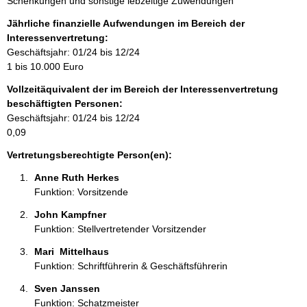
Schenkungen und sonstige lebzeitige Zuwendungen
f
o
Jährliche finanzielle Aufwendungen im Bereich der
r
Interessenvertretung:
m
Geschäftsjahr: 01/24 bis 12/24
a
1 bis 10.000 Euro
t
Vollzeitäquivalent der im Bereich der Interessenvertretung
i
beschäftigten Personen:
o
Geschäftsjahr: 01/24 bis 12/24
n
0,09
e
n
Vertretungsberechtigte Person(en):
:
Anne Ruth Herkes 
Funktion: Vorsitzende
John Kampfner 
Funktion: Stellvertretender Vorsitzender
Mari  Mittelhaus 
Funktion: Schriftführerin & Geschäftsführerin
Sven Janssen 
Funktion: Schatzmeister