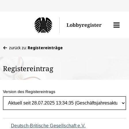
Direk
zum
Men
Lobbyregister
Inhal
öffne
Sie
zurück zu:
Registereinträge
befinden
sich
Registereintrag
hier:
Version des Registereintrags
Navigation
Deutsch-Britische Gesellschaft e.V.