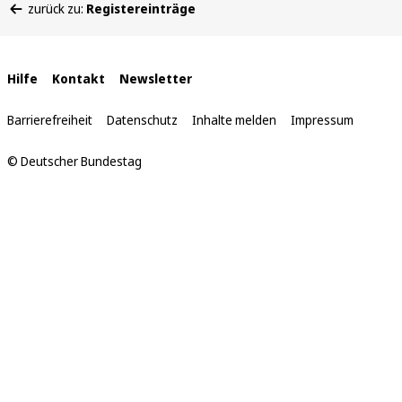
zurück zu:
Registereinträge
befinden
sich
hier:
Interne
Hilfe
Kontakt
Newsletter
Links
Barrierefreiheit
Datenschutz
Inhalte melden
Impressum
© Deutscher Bundestag