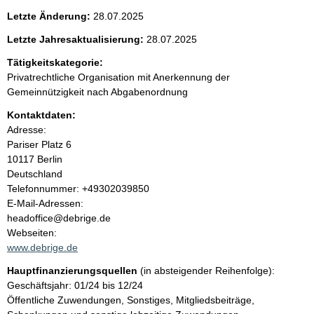
e
g
Letzte Änderung:
28.07.2025
e
n
r
Letzte Jahresaktualisierung:
28.07.2025
H
i
Tätigkeitskategorie:
i
n
Privatrechtliche Organisation mit Anerkennung der
w
n
Gemeinnützigkeit nach Abgabenordnung
e
i
Kontaktdaten:
h
s
Adresse:
:
Pariser Platz
6
a
10117
Berlin
Deutschland
l
K
Telefonnummer: +49302039850
o
E-Mail-Adressen:
t
n
headoffice@debrige.de
t
Webseiten:
a
www.debrige.de
k
Hauptfinanzierungsquellen
(in absteigender Reihenfolge):
t
Geschäftsjahr: 01/24 bis 12/24
i
Öffentliche Zuwendungen, Sonstiges, Mitgliedsbeiträge,
n