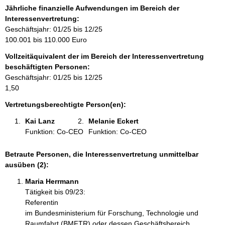
o
Jährliche finanzielle Aufwendungen im Bereich der
r
Interessenvertretung:
m
Geschäftsjahr: 01/25 bis 12/25
a
100.001 bis 110.000 Euro
t
Vollzeitäquivalent der im Bereich der Interessenvertretung
i
beschäftigten Personen:
o
Geschäftsjahr: 01/25 bis 12/25
n
1,50
e
n
Vertretungsberechtigte Person(en):
:
Kai Lanz 
Melanie Eckert 
Funktion: Co-CEO
Funktion: Co-CEO
Betraute Personen, die Interessenvertretung unmittelbar
ausüben (2):
Maria Herrmann 
Tätigkeit bis 09/23:
Referentin
im Bundesministerium für Forschung, Technologie und
Raumfahrt (BMFTR) oder dessen Geschäftsbereich