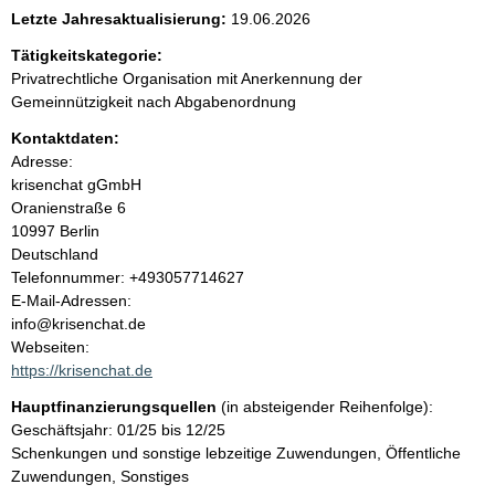
e
Letzte Jahresaktualisierung:
19.06.2026
n
Tätigkeitskategorie:
Privatrechtliche Organisation mit Anerkennung der
i
Gemeinnützigkeit nach Abgabenordnung
Kontaktdaten:
n
Adresse:
krisenchat gGmbH
h
Oranienstraße
6
10997
Berlin
a
Deutschland
K
Telefonnummer: +493057714627
l
o
E-Mail-Adressen:
n
info@krisenchat.de
t
t
Webseiten:
a
https://krisenchat.de
k
Hauptfinanzierungsquellen
(in absteigender Reihenfolge):
t
Geschäftsjahr: 01/25 bis 12/25
i
Schenkungen und sonstige lebzeitige Zuwendungen, Öffentliche
n
Zuwendungen, Sonstiges
f