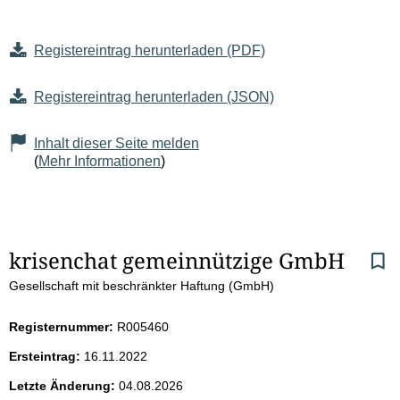
Registereintrag herunterladen (PDF)
Registereintrag herunterladen (JSON)
Inhalt dieser Seite melden
(
Mehr Informationen
)
S
krisenchat gemeinnützige GmbH
Gesellschaft mit beschränkter Haftung (GmbH)
e
i
Registernummer:
R005460
Ersteintrag:
16.11.2022
t
Letzte Änderung:
04.08.2026