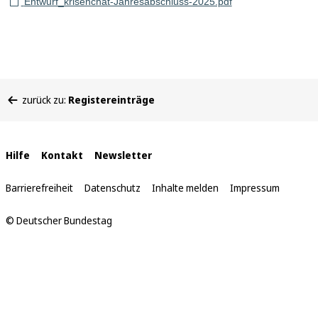
Entwurf_krisenchat-Jahresabschluss-2025.pdf
Sie
zurück zu:
Registereinträge
befinden
sich
hier:
Interne
Hilfe
Kontakt
Newsletter
Links
Barrierefreiheit
Datenschutz
Inhalte melden
Impressum
© Deutscher Bundestag