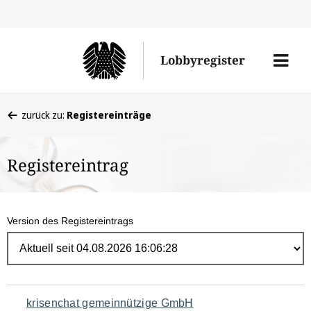
Direk
zum
Men
Lobbyregister
Inhal
öffne
Sie
zurück zu:
Registereinträge
befinden
sich
Registereintrag
hier:
Version des Registereintrags
Navigation
krisenchat gemeinnützige GmbH