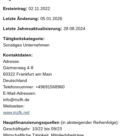
h
e
t
Ersteintrag:
02.11.2022
i
n
g
Letzte Änderung:
05.01.2026
e
i
r
Letzte Jahresaktualisierung:
28.08.2024
H
Tätigkeitskategorie:
i
n
n
Sonstiges Unternehmen
w
h
Kontaktdaten:
e
i
Adresse:
a
s
Gärtnerweg
4-8
:
60322
Frankfurt am Main
l
Deutschland
K
Telefonnummer: +49691568960
t
o
E-Mail-Adressen:
n
info@mzfk.de
t
Webseiten:
a
www.mzfk.net
k
Hauptfinanzierungsquellen
(in absteigender Reihenfolge):
t
Geschäftsjahr: 10/22 bis 09/23
i
Wirtschaftliche Tätigkeit, Mitgliedsbeiträge