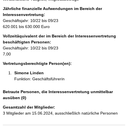
n
f
Jährliche finanzielle Aufwendungen im Bereich der
o
Interessenvertretung:
r
Geschäftsjahr: 10/22 bis 09/23
m
620.001 bis 630.000 Euro
a
Vollzeitäquivalent der im Bereich der Interessenvertretung
t
beschäftigten Personen:
i
Geschäftsjahr: 10/22 bis 09/23
o
7,00
n
e
Vertretungsberechtigte Person(en):
n
Simone Linden 
:
Funktion: Geschäftsführerin
Betraute Personen, die Interessenvertretung unmittelbar
ausüben (0)
Gesamtzahl der Mitglieder:
3 Mitglieder am 15.06.2024, ausschließlich natürliche Personen