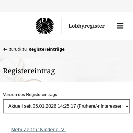
Direk
zum
Men
Lobbyregister
Inhal
öffne
Sie
zurück zu:
Registereinträge
befinden
sich
Registereintrag
hier:
Version des Registereintrags
Navigation
Mehr Zeit für Kinder e. V.