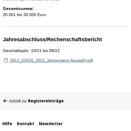
Gesamtsumme:
20.001 bis 30.000 Euro
Jahresabschluss/Rechenschaftsbericht
Geschäftsjahr: 10/21 bis 09/22
3813_62520_2021_temporaere-Auswahl.pdf
Sie
zurück zu:
Registereinträge
befinden
sich
hier:
Interne
Hilfe
Kontakt
Newsletter