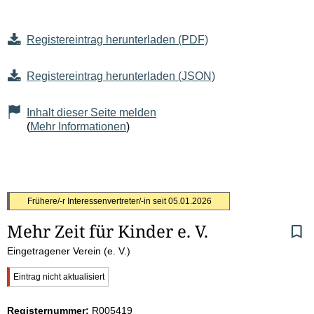
Registereintrag herunterladen (PDF)
Registereintrag herunterladen (JSON)
Inhalt dieser Seite melden
(
Mehr Informationen
)
S
Frühere/-r Interessenvertreter/-in seit
05.01.2026
Mehr Zeit für Kinder e. V.
e
Eingetragener Verein (e. V.)
i
W
Eintrag nicht aktualisiert
t
i
c
Registernummer:
R005419