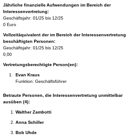
f
Jährliche finanzielle Aufwendungen im Bereich der
o
Interessenvertretung:
r
Geschäftsjahr: 01/25 bis 12/25
m
0 Euro
a
Vollzeitäquivalent der im Bereich der Interessenvertretung
t
beschäftigten Personen:
i
Geschäftsjahr: 01/25 bis 12/25
o
0,00
n
e
Vertretungsberechtigte Person(en):
n
Evan Kraus 
:
Funktion: Geschäftsführer
Betraute Personen, die Interessenvertretung unmittelbar
ausüben (4):
Walther Zambotti 
Anna Schiller 
Bob Uhde 