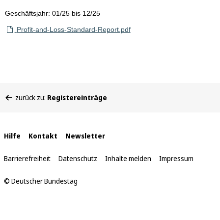
Geschäftsjahr: 01/25 bis 12/25
Profit-and-Loss-Standard-Report.pdf
Sie
zurück zu:
Registereinträge
befinden
sich
hier:
Interne
Hilfe
Kontakt
Newsletter
Links
Barrierefreiheit
Datenschutz
Inhalte melden
Impressum
© Deutscher Bundestag