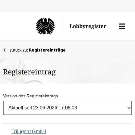
Direk
zum
Men
Lobbyregister
Inhal
öffne
Sie
zurück zu:
Registereinträge
befinden
sich
Registereintrag
hier:
Version des Registereintrags
Navigation
Trilligent GmbH