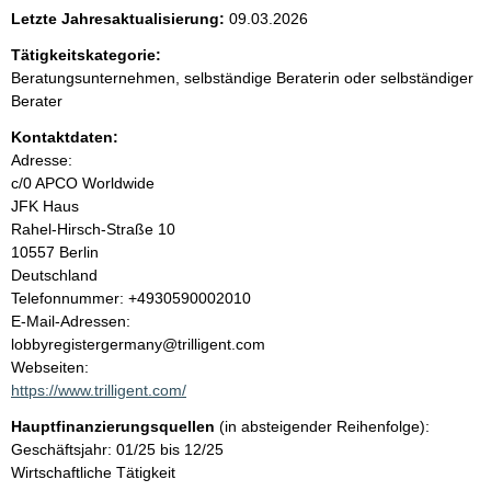
e
Letzte Jahresaktualisierung:
09.03.2026
n
Tätigkeitskategorie:
Beratungsunternehmen, selbständige Beraterin oder selbständiger
i
Berater
Kontaktdaten:
n
Adresse:
c/0 APCO Worldwide
h
JFK Haus
Rahel-Hirsch-Straße
10
a
10557
Berlin
Deutschland
l
K
Telefonnummer: +4930590002010
o
E-Mail-Adressen:
t
n
lobbyregistergermany@trilligent.com
t
Webseiten:
a
https://www.trilligent.com/
k
Hauptfinanzierungsquellen
(in absteigender Reihenfolge):
t
Geschäftsjahr: 01/25 bis 12/25
i
Wirtschaftliche Tätigkeit
n