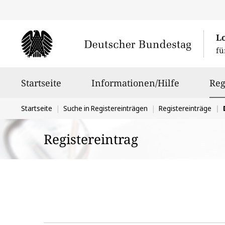
L
fü
Hauptnavigation
Startseite
Informationen/Hilfe
Reg
Sie
Startseite
Suche in Registereinträgen
Registereinträge
D
befinden
Registereintrag
sich
hier: