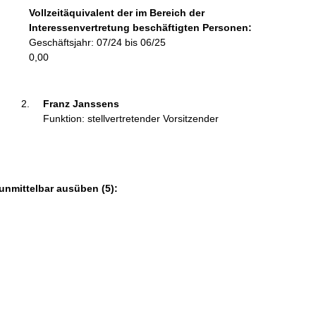
f
Vollzeitäquivalent der im Bereich der
o
Interessenvertretung beschäftigten Personen:
r
Geschäftsjahr: 07/24 bis 06/25
m
0,00
a
t
i
Franz Janssens 
o
Funktion: stellvertretender Vorsitzender
n
e
n
:
unmittelbar ausüben (5):