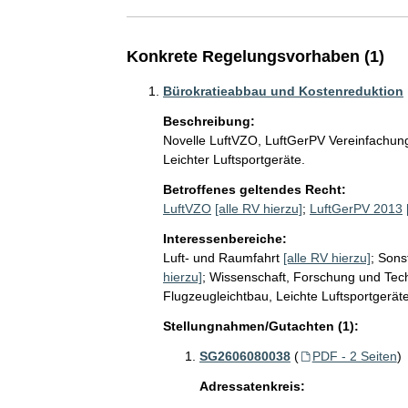
Konkrete Regelungsvorhaben (1)
Bürokratieabbau und Kostenreduktion
Beschreibung:
Novelle LuftVZO, LuftGerPV Vereinfachung
Leichter Luftsportgeräte.
Betroffenes geltendes Recht:
LuftVZO
[alle RV hierzu]
;
LuftGerPV 2013
Interessenbereiche:
Luft- und Raumfahrt
[alle RV hierzu]
;
Sonst
hierzu]
;
Wissenschaft, Forschung und Tec
Flugzeugleichtbau, Leichte Luftsportgerät
Stellungnahmen/Gutachten (1):
SG2606080038
(
PDF - 2 Seiten
)
Adressatenkreis: