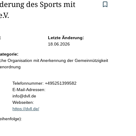
derung des Sports mit 
.V.
:
Letzte Änderung:
18.06.2026
ategorie:
liche Organisation mit Anerkennung der Gemeinnützigkeit
benordnung
K
Telefonnummer: +495251399582
o
E-Mail-Adressen:
n
info@dvll.de
t
Webseiten:
a
https://dvll.de/
k
eihenfolge):
t
i
n