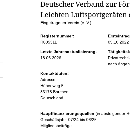
S
Deutscher Verband zur För
Leichten Luftsportgeräten e
e
Eingetragener Verein (e. V.)
i
Registernummer:
Ersteintrag
R005311
09.10.2022
t
Letzte Jahresaktualisierung:
Tätigkeitsk
18.06.2026
Privatrecht
e
nach Abga
Kontaktdaten:
n
Adresse:
Höhenweg
5
i
33178
Borchen
Deutschland
n
Hauptfinanzierungsquellen
(in absteigender R
h
Geschäftsjahr: 07/24 bis 06/25
Mitgliedsbeiträge