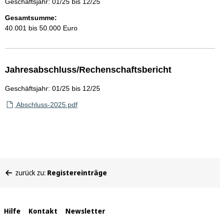
Geschäftsjahr: 01/25 bis 12/25
Gesamtsumme:
40.001 bis 50.000 Euro
Jahresabschluss/Rechenschaftsbericht
Geschäftsjahr: 01/25 bis 12/25
Abschluss-2025.pdf
Sie
zurück zu:
Registereinträge
befinden
sich
hier:
Interne
Hilfe
Kontakt
Newsletter