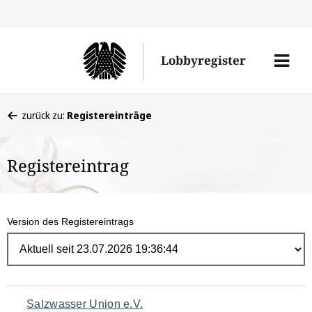
Direk
zum
Men
Lobbyregister
Inhal
öffne
Sie
zurück zu:
Registereinträge
befinden
sich
Registereintrag
hier:
Version des Registereintrags
Navigation
Salzwasser Union e.V.