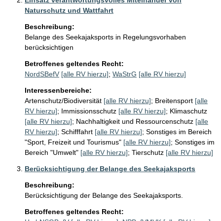
Einsatz verantwortungsvolles Miteinander von
Naturschutz und Wattfahrt
Beschreibung:
Belange des Seekajaksports in Regelungsvorhaben 
berücksichtigen
Betroffenes geltendes Recht:
NordSBefV
[alle RV hierzu]
;
WaStrG
[alle RV hierzu]
Interessenbereiche:
Artenschutz/Biodiversität
[alle RV hierzu]
;
Breitensport
[alle
RV hierzu]
;
Immissionsschutz
[alle RV hierzu]
;
Klimaschutz
[alle RV hierzu]
;
Nachhaltigkeit und Ressourcenschutz
[alle
RV hierzu]
;
Schifffahrt
[alle RV hierzu]
;
Sonstiges im Bereich
"Sport, Freizeit und Tourismus"
[alle RV hierzu]
;
Sonstiges im
Bereich "Umwelt"
[alle RV hierzu]
;
Tierschutz
[alle RV hierzu]
Berücksichtigung der Belange des Seekajaksports
Beschreibung:
Berücksichtigung der Belange des Seekajaksports. 
Betroffenes geltendes Recht: