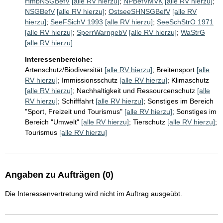
HmbNSGBefV
[alle RV hierzu]
;
NPBefVMVK
[alle RV hierzu]
;
NSGBefV
[alle RV hierzu]
;
OstseeSHNSGBefV
[alle RV
hierzu]
;
SeeFSichV 1993
[alle RV hierzu]
;
SeeSchStrO 1971
[alle RV hierzu]
;
SperrWarngebV
[alle RV hierzu]
;
WaStrG
[alle RV hierzu]
Interessenbereiche:
Artenschutz/Biodiversität
[alle RV hierzu]
;
Breitensport
[alle
RV hierzu]
;
Immissionsschutz
[alle RV hierzu]
;
Klimaschutz
[alle RV hierzu]
;
Nachhaltigkeit und Ressourcenschutz
[alle
RV hierzu]
;
Schifffahrt
[alle RV hierzu]
;
Sonstiges im Bereich
"Sport, Freizeit und Tourismus"
[alle RV hierzu]
;
Sonstiges im
Bereich "Umwelt"
[alle RV hierzu]
;
Tierschutz
[alle RV hierzu]
;
Tourismus
[alle RV hierzu]
Angaben zu Aufträgen (0)
Die Interessenvertretung wird nicht im Auftrag ausgeübt.