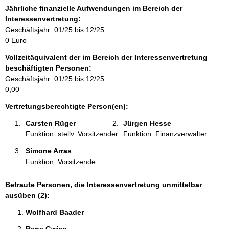
r
Jährliche finanzielle Aufwendungen im Bereich der
m
Interessenvertretung:
a
Geschäftsjahr: 01/25 bis 12/25
t
0 Euro
i
Vollzeitäquivalent der im Bereich der Interessenvertretung
o
beschäftigten Personen:
n
Geschäftsjahr: 01/25 bis 12/25
e
0,00
n
:
Vertretungsberechtigte Person(en):
Carsten Rüger 
Jürgen Hesse 
Funktion: stellv. Vorsitzender
Funktion: Finanzverwalter
Simone Arras 
Funktion: Vorsitzende
Betraute Personen, die Interessenvertretung unmittelbar
ausüben (2):
Wolfhard Baader 