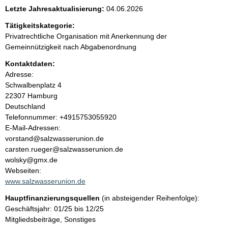
e
Letzte Jahresaktualisierung:
04.06.2026
n
Tätigkeitskategorie:
Privatrechtliche Organisation mit Anerkennung der
i
Gemeinnützigkeit nach Abgabenordnung
Kontaktdaten:
n
Adresse:
Schwalbenplatz
4
h
22307
Hamburg
Deutschland
a
K
Telefonnummer: +4915753055920
o
E-Mail-Adressen:
l
n
vorstand@salzwasserunion.de
t
carsten.rueger@salzwasserunion.de
t
a
wolsky@gmx.de
k
Webseiten:
t
www.salzwasserunion.de
i
Hauptfinanzierungsquellen
(in absteigender Reihenfolge):
n
Geschäftsjahr: 01/25 bis 12/25
f
Mitgliedsbeiträge, Sonstiges
o