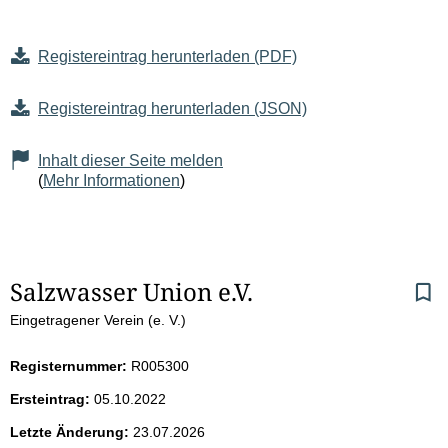
Registereintrag herunterladen (PDF)
Registereintrag herunterladen (JSON)
Inhalt dieser Seite melden
(
Mehr Informationen
)
S
Salzwasser Union e.V.
Eingetragener Verein (e. V.)
e
i
Registernummer:
R005300
Ersteintrag:
05.10.2022
t
Letzte Änderung:
23.07.2026