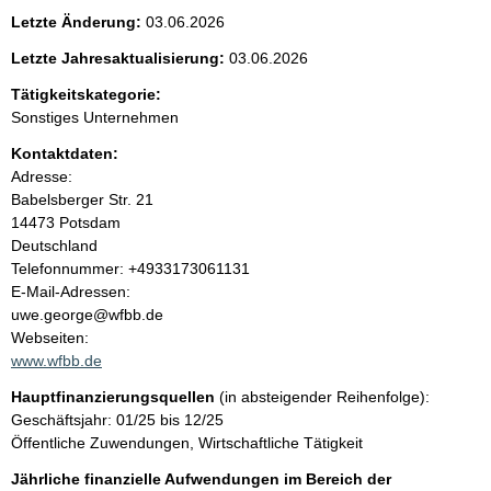
e
Letzte Änderung:
03.06.2026
n
Letzte Jahresaktualisierung:
03.06.2026
i
Tätigkeitskategorie:
Sonstiges Unternehmen
n
Kontaktdaten:
Adresse:
h
Babelsberger Str.
21
14473
Potsdam
a
Deutschland
K
Telefonnummer: +4933173061131
l
o
E-Mail-Adressen:
n
uwe.george@wfbb.de
t
t
Webseiten:
a
www.wfbb.de
k
Hauptfinanzierungsquellen
(in absteigender Reihenfolge):
t
Geschäftsjahr: 01/25 bis 12/25
i
Öffentliche Zuwendungen, Wirtschaftliche Tätigkeit
n
f
Jährliche finanzielle Aufwendungen im Bereich der