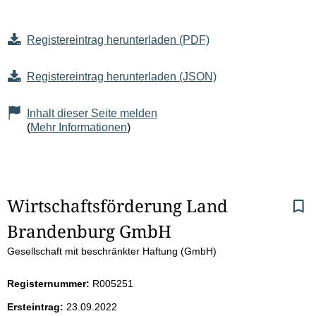
Registereintrag herunterladen (PDF)
Registereintrag herunterladen (JSON)
Inhalt dieser Seite melden
(
Mehr Informationen
)
S
Wirtschaftsförderung Land 
Brandenburg GmbH
e
Gesellschaft mit beschränkter Haftung (GmbH)
i
Registernummer:
R005251
t
Ersteintrag:
23.09.2022