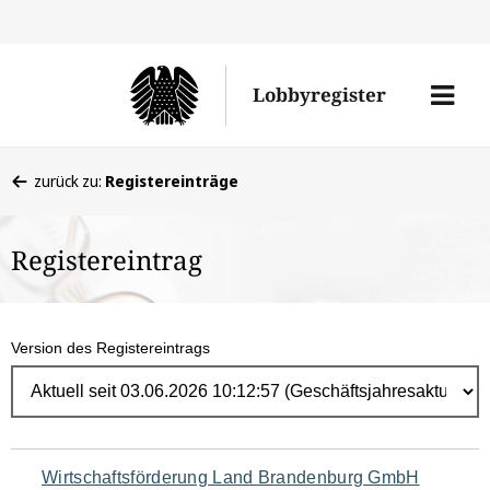
Direk
zum
Men
Lobbyregister
Inhal
öffne
Sie
zurück zu:
Registereinträge
befinden
sich
Registereintrag
hier:
Version des Registereintrags
Navigation
Wirtschaftsförderung Land Brandenburg GmbH