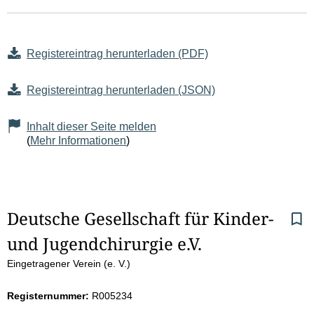
Registereintrag herunterladen (PDF)
Registereintrag herunterladen (JSON)
Inhalt dieser Seite melden
(
Mehr Informationen
)
S
Deutsche Gesellschaft für Kinder- 
und Jugendchirurgie e.V.
e
Eingetragener Verein (e. V.)
i
Registernummer:
R005234
t