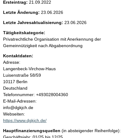
Ersteintrag:
21.09.2022
e
Letzte Änderung:
23.06.2026
n
Letzte Jahresaktualisierung:
23.06.2026
i
Tätigkeitskategorie:
Privatrechtliche Organisation mit Anerkennung der
n
Gemeinnützigkeit nach Abgabenordnung
Kontaktdaten:
h
Adresse:
Langenbeck-Virchow-Haus
a
Luisenstraße
58/59
10117
Berlin
l
Deutschland
K
Telefonnummer: +493028004360
t
o
E-Mail-Adressen:
n
info@dgkjch.de
t
Webseiten:
a
https://www.dgkjch.de/
k
Hauptfinanzierungsquellen
(in absteigender Reihenfolge):
t
Geschäftsjahr: 01/25 bis 12/25