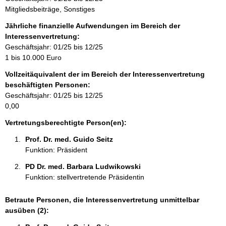
i
Mitgliedsbeiträge, Sonstiges
n
f
Jährliche finanzielle Aufwendungen im Bereich der
o
Interessenvertretung:
r
Geschäftsjahr: 01/25 bis 12/25
m
1 bis 10.000 Euro
a
Vollzeitäquivalent der im Bereich der Interessenvertretung
t
beschäftigten Personen:
i
Geschäftsjahr: 01/25 bis 12/25
o
0,00
n
e
Vertretungsberechtigte Person(en):
n
Prof. Dr. med. Guido Seitz 
:
Funktion: Präsident
PD Dr. med. Barbara Ludwikowski 
Funktion: stellvertretende Präsidentin
Betraute Personen, die Interessenvertretung unmittelbar
ausüben (2):