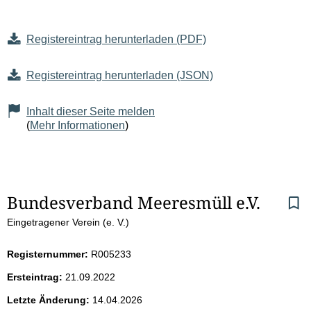
Registereintrag herunterladen (PDF)
Registereintrag herunterladen (JSON)
Inhalt dieser Seite melden
(
Mehr Informationen
)
S
Bundesverband Meeresmüll e.V.
Eingetragener Verein (e. V.)
e
i
Registernummer:
R005233
Ersteintrag:
21.09.2022
t
Letzte Änderung:
14.04.2026