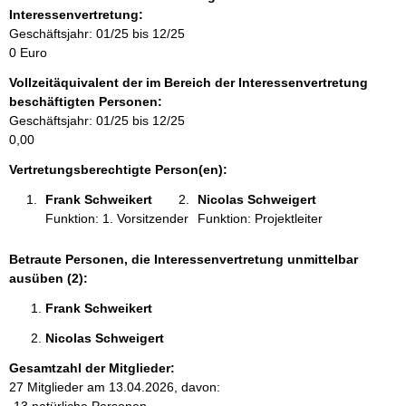
r
Interessenvertretung:
m
Geschäftsjahr: 01/25 bis 12/25
a
0 Euro
t
Vollzeitäquivalent der im Bereich der Interessenvertretung
i
beschäftigten Personen:
o
Geschäftsjahr: 01/25 bis 12/25
n
0,00
e
n
Vertretungsberechtigte Person(en):
:
Frank Schweikert 
Nicolas Schweigert 
Funktion: 1. Vorsitzender
Funktion: Projektleiter
Betraute Personen, die Interessenvertretung unmittelbar
ausüben (2):
Frank Schweikert 
Nicolas Schweigert 
Gesamtzahl der Mitglieder:
27 Mitglieder am 13.04.2026, davon: