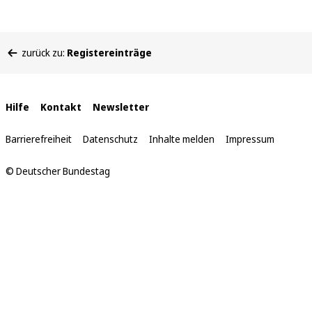
Sie
zurück zu:
Registereinträge
befinden
sich
hier:
Interne
Hilfe
Kontakt
Newsletter
Links
Barrierefreiheit
Datenschutz
Inhalte melden
Impressum
© Deutscher Bundestag