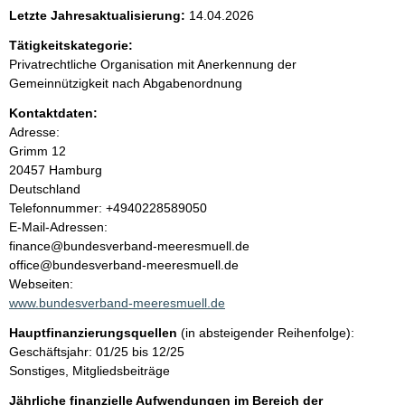
e
Letzte Jahresaktualisierung:
14.04.2026
n
Tätigkeitskategorie:
Privatrechtliche Organisation mit Anerkennung der
i
Gemeinnützigkeit nach Abgabenordnung
Kontaktdaten:
n
Adresse:
Grimm
12
h
20457
Hamburg
Deutschland
a
K
Telefonnummer: +4940228589050
o
E-Mail-Adressen:
l
n
finance@bundesverband-meeresmuell.de
t
office@bundesverband-meeresmuell.de
t
a
Webseiten:
k
www.bundesverband-meeresmuell.de
t
Hauptfinanzierungsquellen
(in absteigender Reihenfolge):
i
Geschäftsjahr: 01/25 bis 12/25
n
Sonstiges, Mitgliedsbeiträge
f
o
Jährliche finanzielle Aufwendungen im Bereich der