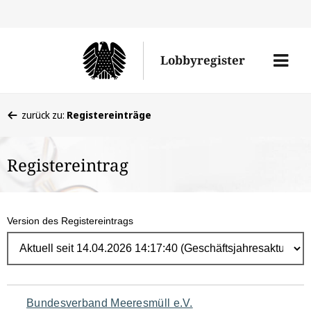
Direk
zum
Men
Lobbyregister
Inhal
öffne
Sie
zurück zu:
Registereinträge
befinden
sich
Registereintrag
hier:
Version des Registereintrags
Navigation
Bundesverband Meeresmüll e.V.