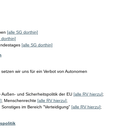
ppen
[alle SG dorthin]
 dorthin]
Bundestages
[alle SG dorthin]
n
" setzen wir uns für ein Verbot von Autonomen 
ußen- und Sicherheitspolitik der EU
[alle RV hierzu]
;
]
;
Menschenrechte
[alle RV hierzu]
;
;
Sonstiges im Bereich "Verteidigung"
[alle RV hierzu]
;
spolitik