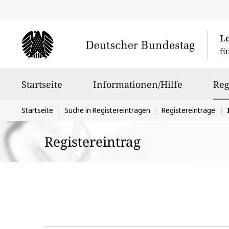
L
fü
Hauptnavigation
Startseite
Informationen/Hilfe
Reg
Sie
Startseite
Suche in Registereinträgen
Registereinträge
I
befinden
Registereintrag
sich
hier: