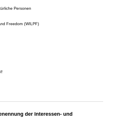
türliche Personen
 and Freedom (WILPF)
l!
enennung der Interessen- und