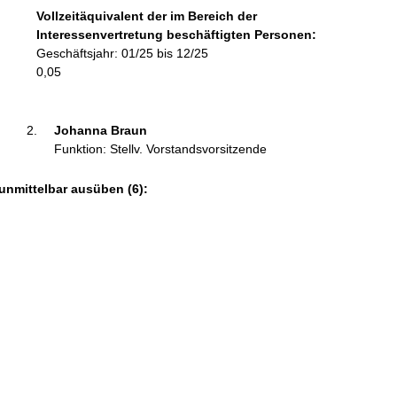
o
Vollzeitäquivalent der im Bereich der
r
Interessenvertretung beschäftigten Personen:
m
Geschäftsjahr: 01/25 bis 12/25
a
0,05
t
i
o
Johanna Braun 
n
Funktion: Stellv. Vorstandsvorsitzende
e
n
unmittelbar ausüben (6):
: