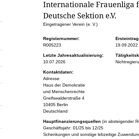
S
Internationale Frauenliga f
Deutsche Sektion e.V.
e
Eingetragener Verein (e. V.)
i
Registernummer:
Ersteintrag
R005223
19.09.2022
t
Letzte Jahresaktualisierung:
Tätigkeitsk
10.07.2026
Nichtregier
e
Kontaktdaten:
Adresse:
n
Haus der Demokratie
und Menschenrechte
i
Greifswalderstraße
4
10405
Berlin
n
Deutschland
Hauptfinanzierungsquellen
(in absteigender R
h
Geschäftsjahr: 01/25 bis 12/25
Schenkungen und sonstige lebzeitige Zuwendunge