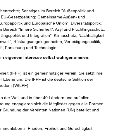
henrechte; Sonstiges im Bereich "Außenpolitik und
tik; EU-Gesetzgebung; Gemeinsame Außen- und
Europapolitik und Europäische Union"; Diversitätspolitik;
m Bereich "Innere Sicherheit"; Asyl und Flüchtlingsschutz;
lingspolitik und Integration"; Klimaschutz; Nachhaltigkeit
welt"; Rüstungsangelegenheiten; Verteidigungspolitik;
aft, Forschung und Technologie
h in eigenem Interesse selbst wahrgenommen.
heit (IFFF) ist ein gemeinnütziger Verein. Sie setzt ihre 
ler Ebene um. Die IFFF ist die deutsche Sektion der 
eedom (WILPF). 

on der Welt und in über 40 Ländern und auf allen 
ündung engagieren sich die Mitglieder gegen alle Formen 
r Gründung der Vereinten Nationen (UN) beteiligt und 
ammenleben in Frieden, Freiheit und Gerechtigkeit. 