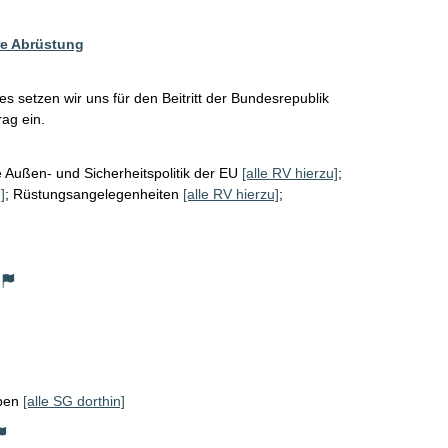
re Abrüstung
es setzen wir uns für den Beitritt der Bundesrepublik 
ag ein. 
ußen- und Sicherheitspolitik der EU
[alle RV hierzu]
;
]
;
Rüstungsangelegenheiten
[alle RV hierzu]
;
ppen
[alle SG dorthin]