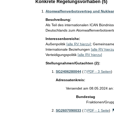
Konkrete Regelungsvorhaben (5)
Atomwaffenverbotsvertrag und Nuklea
Beschreibung:
Als Teil des internationalen ICAN Bündniss
Deutschlands zum Atomwaffenverbotsvertr
Interessenbereiche:
Außenpolitik
[alle RV hierzu]
;
Gemeinsame A
Internationale Beziehungen
[alle RV hierzu
Verteidigungspolitik
[alle RV hierzu]
Stellungnahmen/Gutachten (2):
SG2406280044
(
PDF - 3 Seiten
)
Adressatenkreis:
Versendet am 08.05.2024 an:
Bundestag
Fraktionen/Gru
SG2607090033
(
PDF - 1 Seite
)