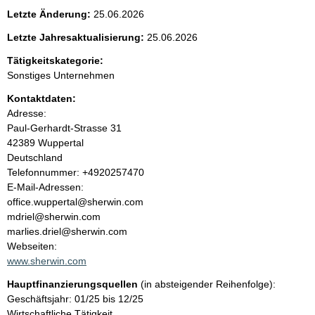
e
Letzte Änderung:
25.06.2026
n
Letzte Jahresaktualisierung:
25.06.2026
i
Tätigkeitskategorie:
Sonstiges Unternehmen
n
Kontaktdaten:
Adresse:
h
Paul-Gerhardt-Strasse
31
42389
Wuppertal
a
Deutschland
K
Telefonnummer: +4920257470
l
o
E-Mail-Adressen:
n
office.wuppertal@sherwin.com
t
t
mdriel@sherwin.com
a
marlies.driel@sherwin.com
k
Webseiten:
t
www.sherwin.com
i
Hauptfinanzierungsquellen
(in absteigender Reihenfolge):
n
Geschäftsjahr: 01/25 bis 12/25
f
Wirtschaftliche Tätigkeit