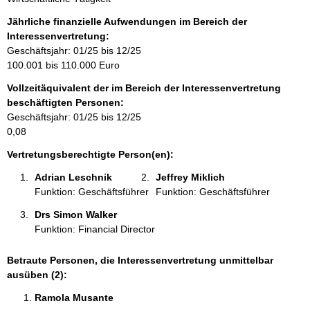
o
r
Jährliche finanzielle Aufwendungen im Bereich der
m
Interessenvertretung:
a
Geschäftsjahr: 01/25 bis 12/25
t
100.001 bis 110.000 Euro
i
Vollzeitäquivalent der im Bereich der Interessenvertretung
o
beschäftigten Personen:
n
Geschäftsjahr: 01/25 bis 12/25
e
0,08
n
:
Vertretungsberechtigte Person(en):
Adrian Leschnik 
Jeffrey Miklich 
Funktion: Geschäftsführer
Funktion: Geschäftsführer
Drs Simon Walker 
Funktion: Financial Director
Betraute Personen, die Interessenvertretung unmittelbar
ausüben (2):
Ramola Musante 