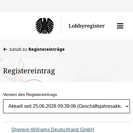
Direk
zum
Men
Lobbyregister
Inhal
öffne
Sie
zurück zu:
Registereinträge
befinden
sich
Registereintrag
hier:
Version des Registereintrags
Navigation
Sherwin-Williams Deutschland GmbH