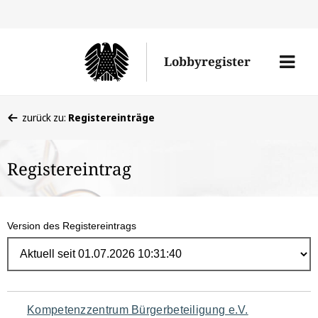
Direk
zum
Men
Lobbyregister
Inhal
öffne
Sie
zurück zu:
Registereinträge
befinden
sich
Registereintrag
hier:
Version des Registereintrags
Navigation
Kompetenzzentrum Bürgerbeteiligung e.V.