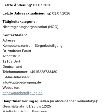
e
Letzte Änderung:
01.07.2026
n
Letzte Jahresaktualisierung:
01.07.2026
i
Tätigkeitskategorie:
Nichtregierungsorganisation (NGO)
n
Kontaktdaten:
Adresse:
h
Kompetenzzentrum Bürgerbeteiligung
Dr. Andreas Paust
a
Althoffstr.
3
12169
Berlin
l
Deutschland
K
Telefonnummer: +4915228733480
t
o
E-Mail-Adressen:
n
info@gutebeteiligung.de
t
Webseiten:
a
https://gutebeteiligung.de
k
Hauptfinanzierungsquellen
(in absteigender Reihenfolge):
t
Geschäftsjahr: 01/25 bis 12/25
i
Mitgliedsbeiträge, Sonstiges