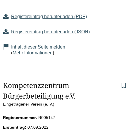
Registereintrag herunterladen (PDF)
Registereintrag herunterladen (JSON)
Inhalt dieser Seite melden
(
Mehr Informationen
)
S
Kompetenzzentrum 
Bürgerbeteiligung e.V.
e
Eingetragener Verein (e. V.)
i
Registernummer:
R005147
t
Ersteintrag:
07.09.2022