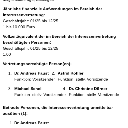
n
f
Jährliche finanzielle Aufwendungen im Bereich der
o
Interessenvertretung:
r
Geschäftsjahr: 01/25 bis 12/25
m
1 bis 10.000 Euro
a
Vollzeitäquivalent der im Bereich der Interessenvertretung
t
beschäftigten Personen:
i
Geschäftsjahr: 01/25 bis 12/25
o
1,00
n
e
Vertretungsberechtigte Person(en):
n
Dr. Andreas Paust 
Astrid Köhler 
:
Funktion: Vorsitzender
Funktion: stellv. Vorsitzende
Michael Schell 
Dr. Christine Dörner 
Funktion: stellv. Vorsitzender
Funktion: stellv. Vorsitzende
Betraute Personen, die Interessenvertretung unmittelbar
ausüben (1):
Dr. Andreas Paust 