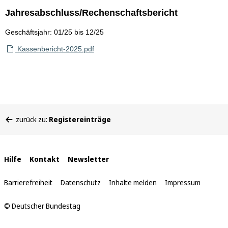
Jahresabschluss/Rechenschaftsbericht
Geschäftsjahr: 01/25 bis 12/25
Kassenbericht-2025.pdf
Sie
zurück zu:
Registereinträge
befinden
sich
hier:
Interne
Hilfe
Kontakt
Newsletter
Links
Barrierefreiheit
Datenschutz
Inhalte melden
Impressum
© Deutscher Bundestag