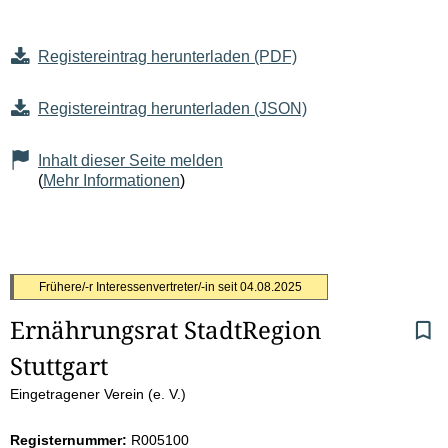
Registereintrag herunterladen (PDF)
Registereintrag herunterladen (JSON)
Inhalt dieser Seite melden
(
Mehr Informationen
)
S
Frühere/-r Interessenvertreter/-in seit
04.08.2025
Ernährungsrat StadtRegion 
e
Stuttgart
i
Eingetragener Verein (e. V.)
t
Registernummer:
R005100