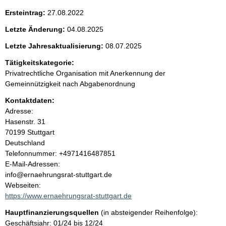
e
Ersteintrag:
27.08.2022
n
Letzte Änderung:
04.08.2025
i
Letzte Jahresaktualisierung:
08.07.2025
Tätigkeitskategorie:
n
Privatrechtliche Organisation mit Anerkennung der
Gemeinnützigkeit nach Abgabenordnung
h
Kontaktdaten:
a
Adresse:
Hasenstr.
31
l
70199
Stuttgart
Deutschland
t
K
Telefonnummer: +4971416487851
o
E-Mail-Adressen:
n
info@ernaehrungsrat-stuttgart.de
t
Webseiten:
a
https://www.ernaehrungsrat-stuttgart.de
k
Hauptfinanzierungsquellen
(in absteigender Reihenfolge):
t
Geschäftsjahr: 01/24 bis 12/24