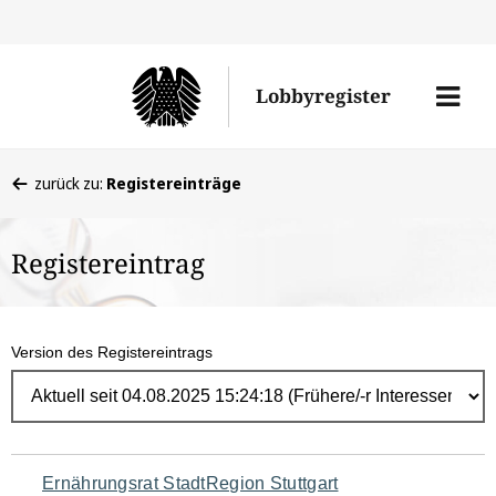
Direk
zum
Men
Lobbyregister
Inhal
öffne
Sie
zurück zu:
Registereinträge
befinden
sich
Registereintrag
hier:
Version des Registereintrags
Navigation
Ernährungsrat StadtRegion Stuttgart