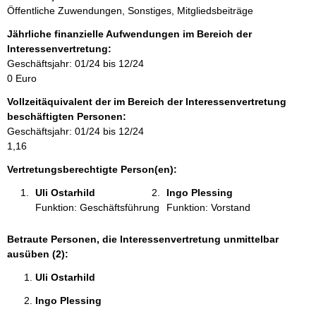
i
Öffentliche Zuwendungen, Sonstiges, Mitgliedsbeiträge
n
f
Jährliche finanzielle Aufwendungen im Bereich der
o
Interessenvertretung:
r
Geschäftsjahr: 01/24 bis 12/24
m
0 Euro
a
Vollzeitäquivalent der im Bereich der Interessenvertretung
t
beschäftigten Personen:
i
Geschäftsjahr: 01/24 bis 12/24
o
1,16
n
e
Vertretungsberechtigte Person(en):
n
Uli Ostarhild 
Ingo Plessing 
:
Funktion: Geschäftsführung
Funktion: Vorstand
Betraute Personen, die Interessenvertretung unmittelbar
ausüben (2):
Uli Ostarhild 
Ingo Plessing 