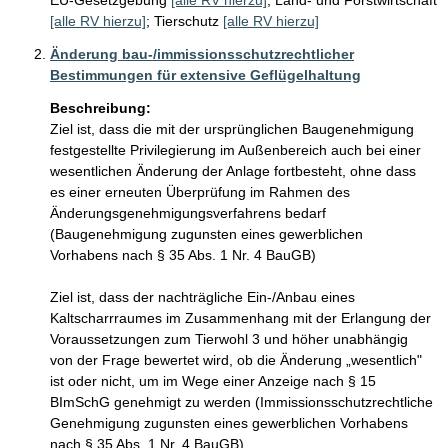
EU-Gesetzgebung
[alle RV hierzu]
;
Land- und Forstwirtschaft
[alle RV hierzu]
;
Tierschutz
[alle RV hierzu]
Änderung bau-/immissionsschutzrechtlicher
Bestimmungen für extensive Geflügelhaltung
Beschreibung:
Ziel ist, dass die mit der ursprünglichen Baugenehmigung 
festgestellte Privilegierung im Außenbereich auch bei einer 
wesentlichen Änderung der Anlage fortbesteht, ohne dass 
es einer erneuten Überprüfung im Rahmen des 
Änderungsgenehmigungsverfahrens bedarf 
(Baugenehmigung zugunsten eines gewerblichen 
Vorhabens nach § 35 Abs. 1 Nr. 4 BauGB)

Ziel ist, dass der nachträgliche Ein-/Anbau eines 
Kaltscharrraumes im Zusammenhang mit der Erlangung der 
Voraussetzungen zum Tierwohl 3 und höher unabhängig 
von der Frage bewertet wird, ob die Änderung „wesentlich" 
ist oder nicht, um im Wege einer Anzeige nach § 15 
BImSchG genehmigt zu werden (Immissionsschutzrechtliche 
Genehmigung zugunsten eines gewerblichen Vorhabens 
nach § 35 Abs. 1 Nr. 4 BauGB)