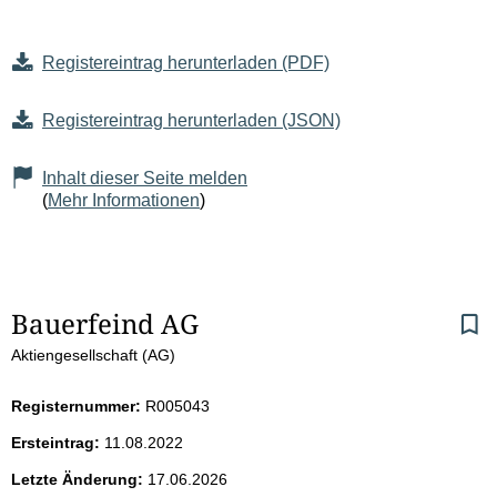
Registereintrag herunterladen (PDF)
Registereintrag herunterladen (JSON)
Inhalt dieser Seite melden
(
Mehr Informationen
)
S
Bauerfeind AG
Aktiengesellschaft (AG)
e
i
Registernummer:
R005043
Ersteintrag:
11.08.2022
t
Letzte Änderung:
17.06.2026