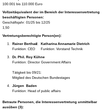
m
100.001 bis 110.000 Euro
a
Vollzeitäquivalent der im Bereich der Interessenvertretung
t
beschäftigten Personen:
i
Geschäftsjahr: 01/25 bis 12/25
o
1,50
n
e
Vertretungsberechtigte Person(en):
n
Rainer Berthan 
Katharina Annamarie Dietrich 
:
Funktion: CEO
Funktion: Vorstand Technik
Dr. Phil. Roy Kühne 
Funktion: Director Government Affairs
Tätigkeit bis 09/21:
Mitglied des Deutschen Bundestages
Jürgen  Baden  
Funktion: Head of public affairs
Betraute Personen, die Interessenvertretung unmittelbar
ausüben (3):