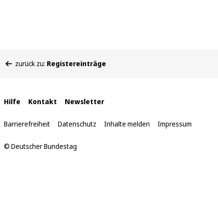
Sie
zurück zu:
Registereinträge
befinden
sich
hier:
Interne
Hilfe
Kontakt
Newsletter
Links
Barrierefreiheit
Datenschutz
Inhalte melden
Impressum
© Deutscher Bundestag