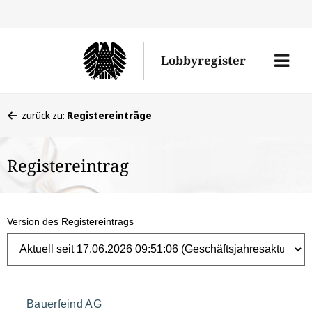
Direk
zum
Men
Lobbyregister
Inhal
öffne
Sie
zurück zu:
Registereinträge
befinden
sich
Registereintrag
hier:
Version des Registereintrags
Navigation
Bauerfeind AG