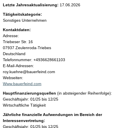
e
Letzte Jahresaktualisierung:
17.06.2026
n
Tätigkeitskategorie:
Sonstiges Unternehmen
i
Kontaktdaten:
Adresse:
n
Triebeser Str.
16
07937
Zeulenroda-Triebes
h
Deutschland
K
Telefonnummer: +4936628661103
a
o
E-Mail-Adressen:
n
roy.kuehne@bauerfeind.com
l
t
Webseiten:
a
Www.bauerfeind.com
t
k
Hauptfinanzierungsquellen
(in absteigender Reihenfolge):
t
Geschäftsjahr: 01/25 bis 12/25
i
Wirtschaftliche Tätigkeit
n
f
Jährliche finanzielle Aufwendungen im Bereich der
o
Interessenvertretung:
r
Geschäftsjahr: 01/25 bis 12/25