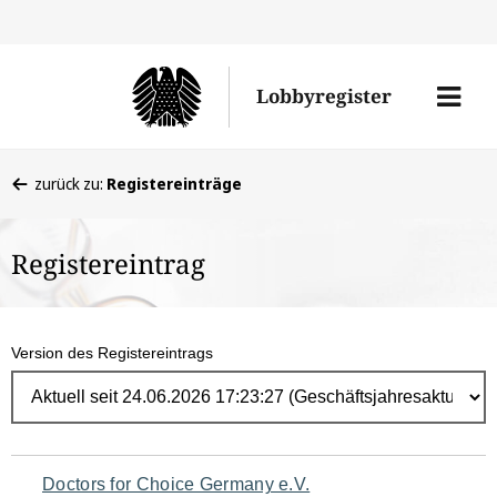
Direk
zum
Men
Lobbyregister
Inhal
öffne
Sie
zurück zu:
Registereinträge
befinden
sich
Registereintrag
hier:
Version des Registereintrags
Navigation
Doctors for Choice Germany e.V.