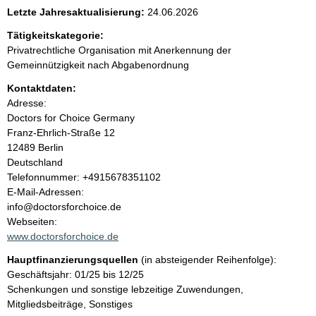
e
Letzte Jahresaktualisierung:
24.06.2026
n
Tätigkeitskategorie:
Privatrechtliche Organisation mit Anerkennung der
i
Gemeinnützigkeit nach Abgabenordnung
Kontaktdaten:
n
Adresse:
Doctors for Choice Germany
h
Franz-Ehrlich-Straße
12
12489
Berlin
a
Deutschland
K
Telefonnummer: +4915678351102
l
o
E-Mail-Adressen:
n
info@doctorsforchoice.de
t
t
Webseiten:
a
www.doctorsforchoice.de
k
Hauptfinanzierungsquellen
(in absteigender Reihenfolge):
t
Geschäftsjahr: 01/25 bis 12/25
i
Schenkungen und sonstige lebzeitige Zuwendungen,
n
Mitgliedsbeiträge, Sonstiges
f