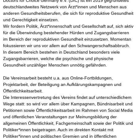
Doctors for Choice Germany e.V. (DfC) ist ein 2019 gegründetes 
deutschlandweites Netzwerk von Ärzt*innen und Menschen aus 
anderen Gesundheitsberufen, die sich für reproduktive Gesundheit 
und Gerechtigkeit einsetzen.

Wir fordern Politik, Ärzt*innenschaft und Gesellschaft auf, sich aktiv 
für die Überwindung bestehender Hürden und Zugangsbarrieren 
im Bereich der reproduktiven Gesundheit einzusetzen. Momentan 
fokussieren wir uns vor allem auf den Schwangerschaftsabbruch. 
In diesem Bereich bestehen in Deutschland besonders viele 
Zugangsbarrieren, welche die psychische und physische 
Gesundheit unzähliger Menschen unnötig gefährden. 

Die Vereinsarbeit besteht u.a. aus Online-Fortbildungen, 
Projektarbeit, der Beteiligung an Aufklärungskampagnen und 
Öffentlichkeitsarbeit.

Die Interessenvertretung des Vereins findet auf unterschiedlichem 
Wege statt: so wird vor allem über Kampagnen, Bündnisarbeit und 
Petitionen sowie Öffentlichkeitsarbeit im Rahmen von Social Media 
und öffentlichen Veranstaltungen zur Meinungsbildung der 
allgemeinen Öffentlichkeit, Fachgemeinschaft sowie der Politik und 
Politiker*innen beigetragen. Auch im direkten Kontakt mit 
Politiker*innen und politischen Gremien und in öffentlichen 