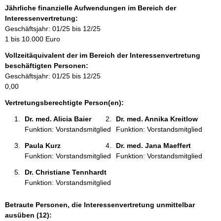
o
Jährliche finanzielle Aufwendungen im Bereich der
r
Interessenvertretung:
m
Geschäftsjahr: 01/25 bis 12/25
a
1 bis 10.000 Euro
t
Vollzeitäquivalent der im Bereich der Interessenvertretung
i
beschäftigten Personen:
o
Geschäftsjahr: 01/25 bis 12/25
n
0,00
e
n
Vertretungsberechtigte Person(en):
:
Dr. med. Alicia Baier 
Dr. med. Annika Kreitlow 
Funktion: Vorstandsmitglied
Funktion: Vorstandsmitglied
Paula Kurz 
Dr. med. Jana Maeffert 
Funktion: Vorstandsmitglied
Funktion: Vorstandsmitglied
Dr. Christiane Tennhardt 
Funktion: Vorstandsmitglied
Betraute Personen, die Interessenvertretung unmittelbar
ausüben (12):