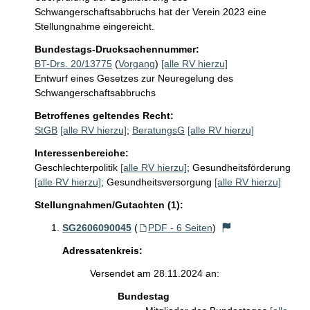
Schwangerschaftsabbruchs hat der Verein 2023 eine 
Stellungnahme eingereicht.
Bundestags-Drucksachennummer:
BT-Drs. 20/13775
(
Vorgang
)
[alle RV hierzu]
Entwurf eines Gesetzes zur Neuregelung des
Schwangerschaftsabbruchs
Betroffenes geltendes Recht:
StGB
[alle RV hierzu]
;
BeratungsG
[alle RV hierzu]
Interessenbereiche:
Geschlechterpolitik
[alle RV hierzu]
;
Gesundheitsförderung
[alle RV hierzu]
;
Gesundheitsversorgung
[alle RV hierzu]
Stellungnahmen/Gutachten (1):
SG2606090045
(
PDF - 6 Seiten
)
Adressatenkreis:
Versendet am 28.11.2024 an:
Bundestag