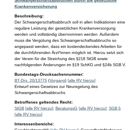
Schwangerschaftsabbrüchen durch die gesetzliche
Krankenversicherung
Beschreibung:
Der Schwangerschaftsabbruch soll in allen Indikationen eine 
reguläre Leistung der gesetzlichen Krankenversorgung 
werden und vollständig übernommen werden. Außerdem 
muss die Vergütung des Schwangerschaftsabbruchs so 
angepasst werden, dass ein kostendeckendes Arbeiten für 
die durchführenden Ärzt*innen möglich ist. Hierzu setzt sich 
der Verein für die Streichung des §218 StGB sowie 
nachfolgenden Änderungen im §19 SchKG und §24b SGB V.
Bundestags-Drucksachennummer:
BT-Drs. 20/13775
(
Vorgang
)
[alle RV hierzu]
Entwurf eines Gesetzes zur Neuregelung des
Schwangerschaftsabbruchs
Betroffenes geltendes Recht:
StGB
[alle RV hierzu]
;
BeratungsG
[alle RV hierzu]
;
SGB 5
[alle RV hierzu]
Interessenbereiche: