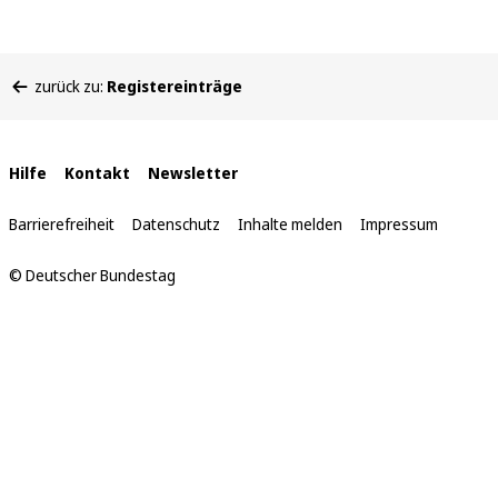
Sie
zurück zu:
Registereinträge
befinden
sich
hier:
Interne
Hilfe
Kontakt
Newsletter
Links
Barrierefreiheit
Datenschutz
Inhalte melden
Impressum
© Deutscher Bundestag