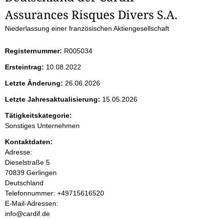
t
Assurances Risques Divers S.A.
e
Niederlassung einer französischen Aktiengesellschaft
n
Registernummer:
R005034
i
Ersteintrag:
10.08.2022
n
Letzte Änderung:
26.06.2026
Letzte Jahresaktualisierung:
15.05.2026
h
Tätigkeitskategorie:
a
Sonstiges Unternehmen
Kontaktdaten:
l
Adresse:
Dieselstraße
5
t
70839
Gerlingen
Deutschland
K
Telefonnummer: +49715616520
o
E-Mail-Adressen:
n
info@cardif.de