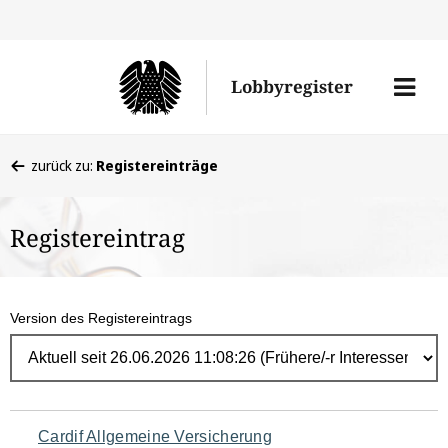
Direk
zum
Men
Lobbyregister
Inhal
öffne
Sie
zurück zu:
Registereinträge
befinden
sich
Registereintrag
hier:
Version des Registereintrags
Navigation
Cardif Allgemeine Versicherung