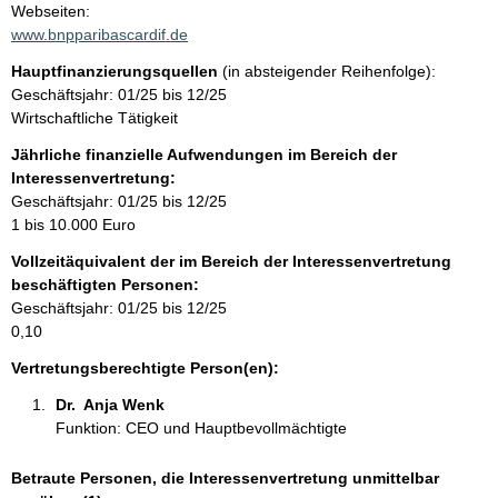
t
Webseiten:
a
www.bnpparibascardif.de
k
Hauptfinanzierungsquellen
(in absteigender Reihenfolge):
t
Geschäftsjahr: 01/25 bis 12/25
i
Wirtschaftliche Tätigkeit
n
f
Jährliche finanzielle Aufwendungen im Bereich der
o
Interessenvertretung:
r
Geschäftsjahr: 01/25 bis 12/25
m
1 bis 10.000 Euro
a
Vollzeitäquivalent der im Bereich der Interessenvertretung
t
beschäftigten Personen:
i
Geschäftsjahr: 01/25 bis 12/25
o
0,10
n
e
Vertretungsberechtigte Person(en):
n
Dr.  Anja Wenk 
:
Funktion: CEO und Hauptbevollmächtigte
Betraute Personen, die Interessenvertretung unmittelbar