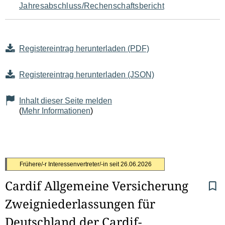
Jahresabschluss/Rechenschaftsbericht
Registereintrag herunterladen (PDF)
Registereintrag herunterladen (JSON)
Inhalt dieser Seite melden
(
Mehr Informationen
)
S
Frühere/-r Interessenvertreter/-in seit
26.06.2026
Cardif Allgemeine Versicherung 
e
Zweigniederlassungen für 
i
Deutschland der Cardif-