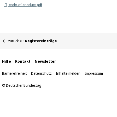
code-of-conduct.pdf
Sie
zurück zu:
Registereinträge
befinden
sich
hier:
Interne
Hilfe
Kontakt
Newsletter
Links
Barrierefreiheit
Datenschutz
Inhalte melden
Impressum
© Deutscher Bundestag