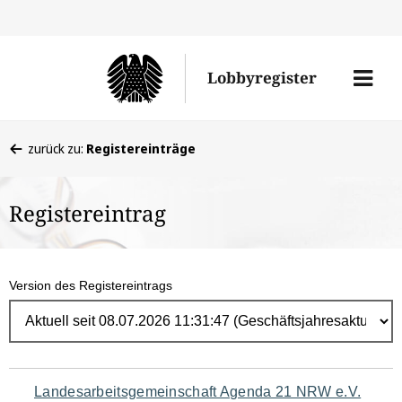
Direk
zum
Men
Lobbyregister
Inhal
öffne
Sie
zurück zu:
Registereinträge
befinden
sich
Registereintrag
hier:
Version des Registereintrags
Navigation
Landesarbeitsgemeinschaft Agenda 21 NRW e.V.