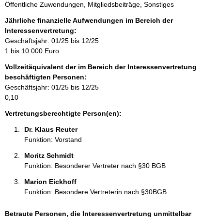
Öffentliche Zuwendungen, Mitgliedsbeiträge, Sonstiges
n
f
Jährliche finanzielle Aufwendungen im Bereich der
o
Interessenvertretung:
r
Geschäftsjahr: 01/25 bis 12/25
m
1 bis 10.000 Euro
a
Vollzeitäquivalent der im Bereich der Interessenvertretung
t
beschäftigten Personen:
i
Geschäftsjahr: 01/25 bis 12/25
o
0,10
n
e
Vertretungsberechtigte Person(en):
n
Dr. Klaus Reuter 
:
Funktion: Vorstand
Moritz Schmidt 
Funktion: Besonderer Vertreter nach §30 BGB
Marion Eickhoff 
Funktion: Besondere Vertreterin nach §30BGB
Betraute Personen, die Interessenvertretung unmittelbar