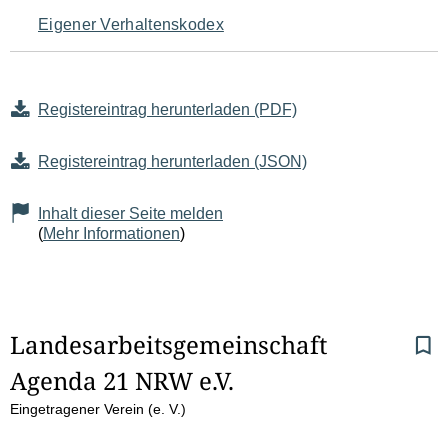
Eigener Verhaltenskodex
Registereintrag herunterladen (PDF)
Registereintrag herunterladen (JSON)
Inhalt dieser Seite melden
(
Mehr Informationen
)
S
Landesarbeitsgemeinschaft 
Agenda 21 NRW e.V.
e
Eingetragener Verein (e. V.)
i