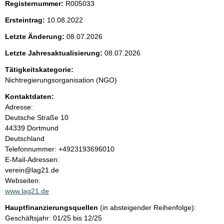
Registernummer:
R005033
t
Ersteintrag:
10.08.2022
e
Letzte Änderung:
08.07.2026
n
Letzte Jahresaktualisierung:
08.07.2026
i
Tätigkeitskategorie:
Nichtregierungsorganisation (NGO)
n
Kontaktdaten:
Adresse:
h
Deutsche Straße
10
44339
Dortmund
a
Deutschland
K
Telefonnummer: +4923193696010
l
o
E-Mail-Adressen:
n
verein@lag21.de
t
t
Webseiten:
a
www.lag21.de
k
Hauptfinanzierungsquellen
(in absteigender Reihenfolge):
t
Geschäftsjahr: 01/25 bis 12/25
i