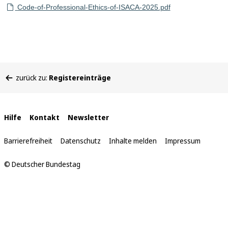
Code-of-Professional-Ethics-of-ISACA-2025.pdf
Sie
zurück zu:
Registereinträge
befinden
sich
hier:
Interne
Hilfe
Kontakt
Newsletter
Links
Barrierefreiheit
Datenschutz
Inhalte melden
Impressum
© Deutscher Bundestag