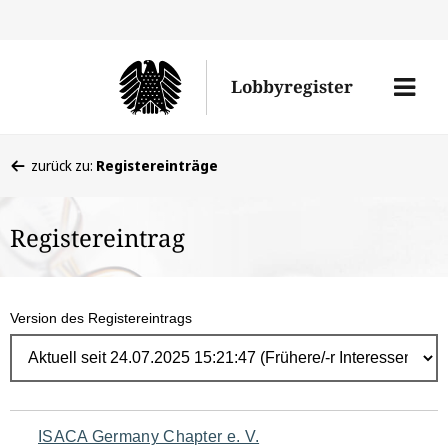
Direk
zum
Men
Lobbyregister
Inhal
öffne
Sie
zurück zu:
Registereinträge
befinden
sich
Registereintrag
hier:
Version des Registereintrags
Navigation
ISACA Germany Chapter e. V.