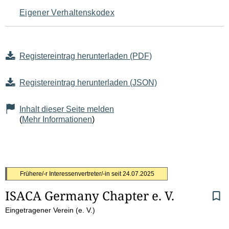
Eigener Verhaltenskodex
Registereintrag herunterladen (PDF)
Registereintrag herunterladen (JSON)
Inhalt dieser Seite melden
(
Mehr Informationen
)
S
Frühere/-r Interessenvertreter/-in seit
24.07.2025
ISACA Germany Chapter e. V.
e
Eingetragener Verein (e. V.)
i