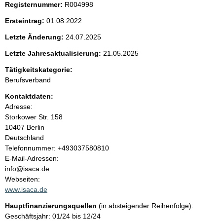
Registernummer:
R004998
t
Ersteintrag:
01.08.2022
e
Letzte Änderung:
24.07.2025
n
Letzte Jahresaktualisierung:
21.05.2025
i
Tätigkeitskategorie:
Berufsverband
n
Kontaktdaten:
Adresse:
h
Storkower Str.
158
10407
Berlin
a
Deutschland
K
Telefonnummer: +493037580810
l
o
E-Mail-Adressen:
n
info@isaca.de
t
t
Webseiten:
a
www.isaca.de
k
Hauptfinanzierungsquellen
(in absteigender Reihenfolge):
t
Geschäftsjahr: 01/24 bis 12/24
i