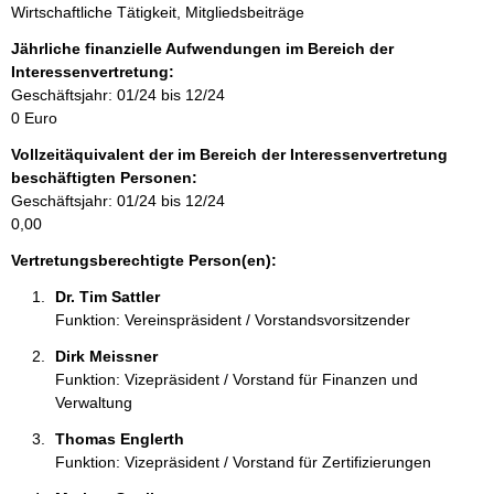
Wirtschaftliche Tätigkeit, Mitgliedsbeiträge
n
f
Jährliche finanzielle Aufwendungen im Bereich der
o
Interessenvertretung:
r
Geschäftsjahr: 01/24 bis 12/24
m
0 Euro
a
Vollzeitäquivalent der im Bereich der Interessenvertretung
t
beschäftigten Personen:
i
Geschäftsjahr: 01/24 bis 12/24
o
0,00
n
e
Vertretungsberechtigte Person(en):
n
Dr. Tim Sattler 
:
Funktion: Vereinspräsident / Vorstandsvorsitzender
Dirk Meissner 
Funktion: Vizepräsident / Vorstand für Finanzen und
Verwaltung
Thomas Englerth 
Funktion: Vizepräsident / Vorstand für Zertifizierungen