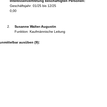
Interessenvertretung beschäftigten Personen:
r
Geschäftsjahr: 01/25 bis 12/25
m
0,00
a
t
i
Susanne Walter-Augustin 
o
Funktion: Kaufmännische Leitung
n
e
unmittelbar ausüben (9):
n
: