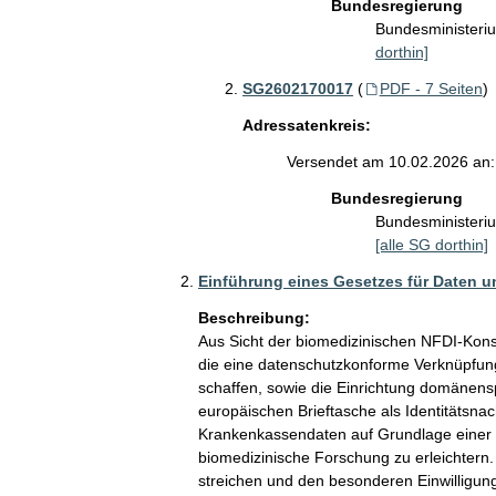
Bundesregierung
Bundesministeri
dorthin]
SG2602170017
(
PDF - 7 Seiten
)
Adressatenkreis:
Versendet am 10.02.2026 an:
Bundesregierung
Bundesministeri
[alle SG dorthin]
Einführung eines Gesetzes für Daten u
Beschreibung:
Aus Sicht der biomedizinischen NFDI-Kons
die eine datenschutzkonforme Verknüpfun
schaffen, sowie die Einrichtung domänensp
europäischen Brieftasche als Identitätsnach
Krankenkassendaten auf Grundlage einer E
biomedizinische Forschung zu erleichtern
streichen und den besonderen Einwilligung