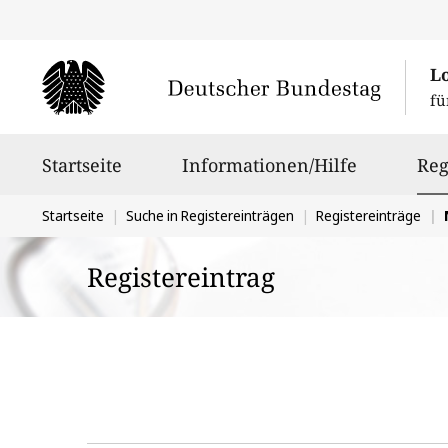
L
fü
Hauptnavigation
Startseite
Informationen/Hilfe
Reg
Sie
Startseite
Suche in Registereinträgen
Registereinträge
befinden
Registereintrag
sich
hier: