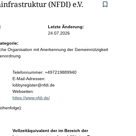
nfrastruktur (NFDI) e.V.
:
Letzte Änderung:
24.07.2026
ategorie:
liche Organisation mit Anerkennung der Gemeinnützigkeit
benordnung
K
Telefonnummer: +497219889940
o
E-Mail-Adressen:
n
lobbyregister@nfdi.de
t
Webseiten:
a
https://www.nfdi.de/
k
eihenfolge):
t
i
n
f
Vollzeitäquivalent der im Bereich der
o