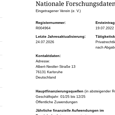
S
Nationale Forschungsdateni
Eingetragener Verein (e. V.)
e
Registernummer:
Ersteintrag
i
R004964
19.07.2022
Letzte Jahresaktualisierung:
Tätigkeitsk
t
24.07.2026
Privatrecht
nach Abga
e
Kontaktdaten:
Adresse:
n
Albert-Nestler-Straße
13
76131
Karlsruhe
Deutschland
i
n
Hauptfinanzierungsquellen
(in absteigender R
Geschäftsjahr: 01/25 bis 12/25
Öffentliche Zuwendungen
h
Jährliche finanzielle Aufwendungen im