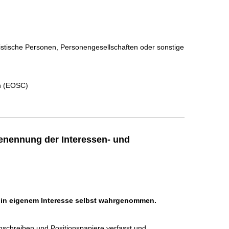
ristische Personen, Personengesellschaften oder sonstige
n (EOSC)
enennung der Interessen- und
h in eigenem Interesse selbst wahrgenommen.
schreiben und Positionspapiere verfasst und 