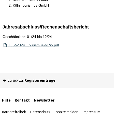
Ruhr Tourismus GmbH
Köln Tourismus GmbH
Jahresabschluss/Rechenschaftsbericht
Geschäftsjahr: 01/24 bis 12/24
GuV-2024_Tourismus-NRW.pdf
Sie
zurück zu:
Registereinträge
befinden
sich
hier:
Interne
Hilfe
Kontakt
Newsletter
Links
Barrierefreiheit
Datenschutz
Inhalte melden
Impressum