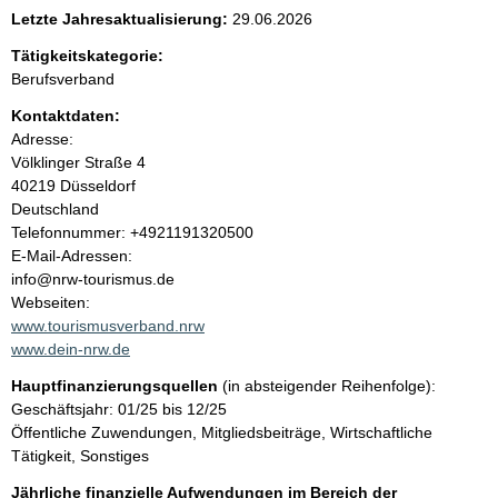
e
Letzte Jahresaktualisierung:
29.06.2026
n
Tätigkeitskategorie:
Berufsverband
i
Kontaktdaten:
Adresse:
n
Völklinger Straße
4
40219
Düsseldorf
h
Deutschland
K
Telefonnummer: +4921191320500
a
o
E-Mail-Adressen:
n
info@nrw-tourismus.de
l
t
Webseiten:
a
www.tourismusverband.nrw
t
k
www.dein-nrw.de
t
Hauptfinanzierungsquellen
(in absteigender Reihenfolge):
i
Geschäftsjahr: 01/25 bis 12/25
n
Öffentliche Zuwendungen, Mitgliedsbeiträge, Wirtschaftliche
f
Tätigkeit, Sonstiges
o
r
Jährliche finanzielle Aufwendungen im Bereich der