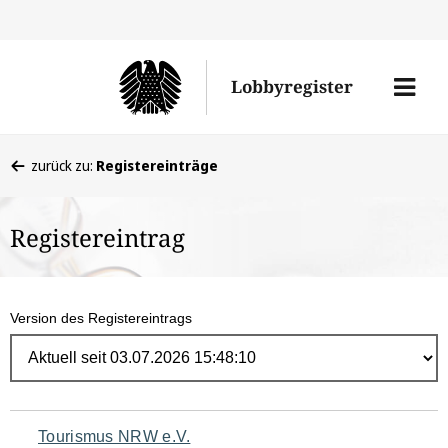
Direk
zum
Men
Lobbyregister
Inhal
öffne
Sie
zurück zu:
Registereinträge
befinden
sich
Registereintrag
hier:
Version des Registereintrags
Navigation
Tourismus NRW e.V.