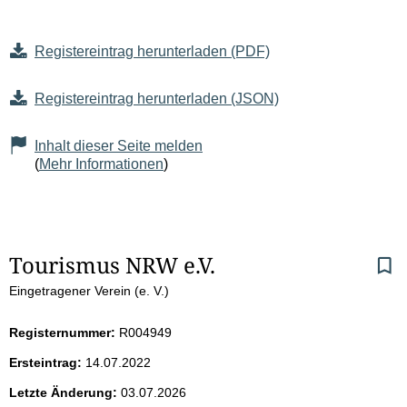
Registereintrag herunterladen (PDF)
Registereintrag herunterladen (JSON)
Inhalt dieser Seite melden
(
Mehr Informationen
)
S
Tourismus NRW e.V.
Eingetragener Verein (e. V.)
e
i
Registernummer:
R004949
Ersteintrag:
14.07.2022
t
Letzte Änderung:
03.07.2026