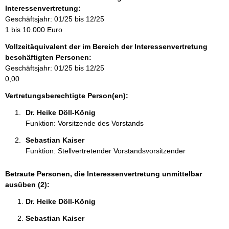
m
Interessenvertretung:
a
Geschäftsjahr: 01/25 bis 12/25
t
1 bis 10.000 Euro
i
Vollzeitäquivalent der im Bereich der Interessenvertretung
o
beschäftigten Personen:
n
Geschäftsjahr: 01/25 bis 12/25
e
0,00
n
:
Vertretungsberechtigte Person(en):
Dr. Heike Döll-König 
Funktion: Vorsitzende des Vorstands
Sebastian Kaiser 
Funktion: Stellvertretender Vorstandsvorsitzender
Betraute Personen, die Interessenvertretung unmittelbar
ausüben (2):
Dr. Heike Döll-König 
Sebastian Kaiser 