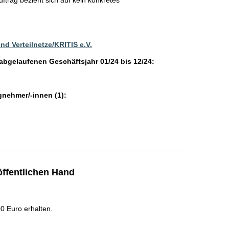
ftrag bezieht sich auf kein konkretes
d Verteilnetze/KRITIS e.V.
 abgelaufenen Geschäftsjahr 01/24 bis 12/24:
gnehmer/-innen (1):
ffentlichen Hand
 Euro erhalten.