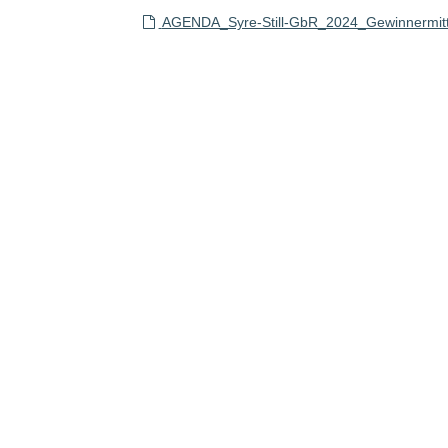
AGENDA_Syre-Still-GbR_2024_Gewinnermitt