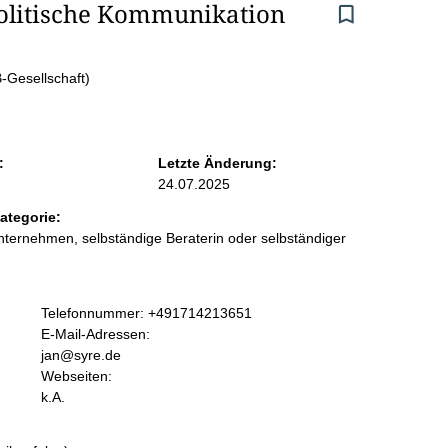
politische Kommunikation 
-Gesellschaft)
:
Letzte Änderung:
24.07.2025
ategorie:
ternehmen, selbständige Beraterin oder selbständiger
K
Telefonnummer: +491714213651
o
E-Mail-Adressen:
n
jan@syre.de
t
Webseiten:
a
k.A.
k
t