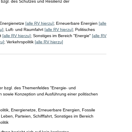
r bzgl. des Schutzes und Resilienz der 
Energienetze
[alle RV hierzu]
;
Erneuerbare Energien
[alle
u]
;
Luft- und Raumfahrt
[alle RV hierzu]
;
Politisches
t
[alle RV hierzu]
;
Sonstiges im Bereich "Energie"
[alle RV
zu]
;
Verkehrspolitik
[alle RV hierzu]
er bzgl. des Themenfeldes "Energie- und 
en sowie Konzeption und Ausführung einer politischen 
litik,
Energienetze,
Erneuerbare Energien,
Fossile
s Leben, Parteien,
Schifffahrt,
Sonstiges im Bereich
litik