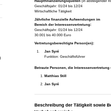
Hauptfinanzierungsquellen
(in absteigender R
a
Geschäftsjahr: 01/24 bis 12/24
Wirtschaftliche Tätigkeit
l
Jährliche finanzielle Aufwendungen im
Bereich der Interessenvertretung:
t
Geschäftsjahr: 01/24 bis 12/24
30.001 bis 40.000 Euro
Vertretungsberechtigte Person(en):
Jan Syré 
Funktion: Geschäftsführer
)
Betraute Personen, die Interessenvertretung 
Matthias Still 
Jan Syré 
Beschreibung der Tätigkeit sowie B