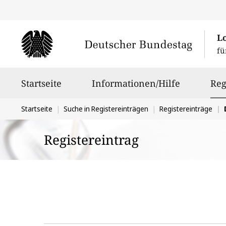
L
fü
Hauptnavigation
Startseite
Informationen/Hilfe
Reg
Sie
Startseite
Suche in Registereinträgen
Registereinträge
befinden
Registereintrag
sich
hier: