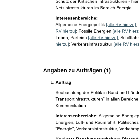
Schutz der Kritischen Infrastrukturen - hie
Netzinfrastrukturen im Bereich Energie.
Interessenbereiche:
Allgemeine Energiepolitik
[alle RV hierzu]
;
RV hierzu]
;
Fossile Energien
[alle RV hierz
Leben, Parteien
[alle RV hierzu]
;
Schifffahr
hierzu]
;
Verkehrsinfrastruktur
[alle RV hier
Angaben zu Aufträgen (1)
Auftrag
Beobachtung der Politik in Bund und Länd
Transportinfrastrukturen" in allen Bereich
Kommunikation.
Interessenbereiche:
Allgemeine Energiepo
Energien,
Luft- und Raumfahrt,
Politische
"Energie",
Verkehrsinfrastruktur,
Verkehrspo