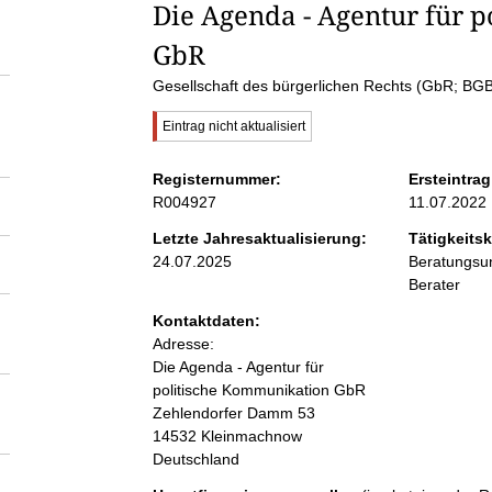
S
Die Agenda - Agentur für 
GbR
e
Gesellschaft des bürgerlichen Rechts (GbR; BGB
i
W
Eintrag nicht aktualisiert
i
c
t
Registernummer:
Ersteintrag
h
R004927
11.07.2022
t
e
i
Letzte Jahresaktualisierung:
Tätigkeitsk
g
24.07.2025
Beratungsun
e
n
r
Berater
H
Kontaktdaten:
i
i
Adresse:
n
w
Die Agenda - Agentur für
e
n
politische Kommunikation GbR
i
Zehlendorfer Damm
53
s
14532
Kleinmachnow
:
h
Deutschland