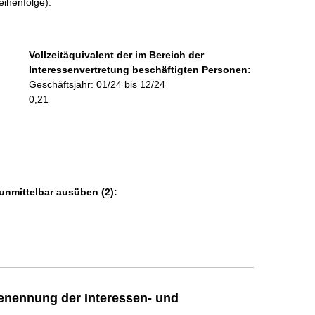
eihenfolge):
i
n
f
o
Vollzeitäquivalent der im Bereich der
r
Interessenvertretung beschäftigten Personen:
m
Geschäftsjahr: 01/24 bis 12/24
a
0,21
t
i
o
n
e
n
unmittelbar ausüben (2):
:
enennung der Interessen- und