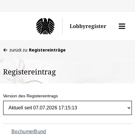
Direk
zum
Men
Lobbyregister
Inhal
öffne
Sie
zurück zu:
Registereinträge
befinden
sich
Registereintrag
hier:
Version des Registereintrags
Navigation
BochumerBund