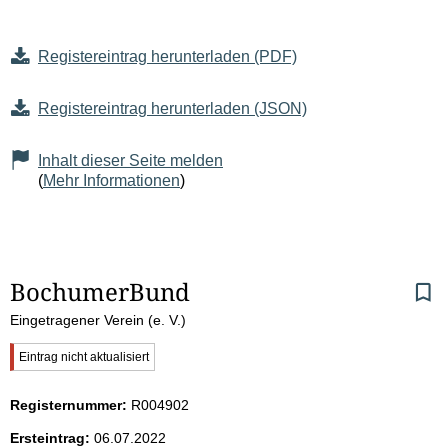
Registereintrag herunterladen (PDF)
Registereintrag herunterladen (JSON)
Inhalt dieser Seite melden
(
Mehr Informationen
)
S
BochumerBund
Eingetragener Verein (e. V.)
e
W
Eintrag nicht aktualisiert
i
i
c
Registernummer:
R004902
t
h
t
Ersteintrag:
06.07.2022
i