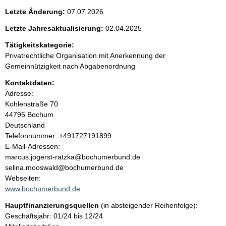
e
g
Letzte Änderung:
07.07.2026
e
n
r
Letzte Jahresaktualisierung:
02.04.2025
H
i
Tätigkeitskategorie:
i
n
Privatrechtliche Organisation mit Anerkennung der
w
n
Gemeinnützigkeit nach Abgabenordnung
e
i
Kontaktdaten:
h
s
Adresse:
:
Kohlenstraße
70
a
44795
Bochum
Deutschland
l
K
Telefonnummer: +491727191899
o
E-Mail-Adressen:
t
n
marcus.jogerst-ratzka@bochumerbund.de
t
selina.mooswald@bochumerbund.de
a
Webseiten:
k
www.bochumerbund.de
t
Hauptfinanzierungsquellen
(in absteigender Reihenfolge):
i
Geschäftsjahr: 01/24 bis 12/24
n