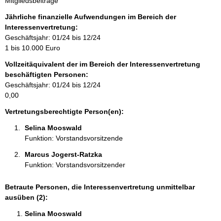
Mitgliedsbeiträge
f
o
Jährliche finanzielle Aufwendungen im Bereich der
r
Interessenvertretung:
m
Geschäftsjahr: 01/24 bis 12/24
a
1 bis 10.000 Euro
t
Vollzeitäquivalent der im Bereich der Interessenvertretung
i
beschäftigten Personen:
o
Geschäftsjahr: 01/24 bis 12/24
n
0,00
e
n
Vertretungsberechtigte Person(en):
:
Selina Mooswald 
Funktion: Vorstandsvorsitzende
Marcus Jogerst-Ratzka 
Funktion: Vorstandsvorsitzender
Betraute Personen, die Interessenvertretung unmittelbar
ausüben (2):
Selina Mooswald 