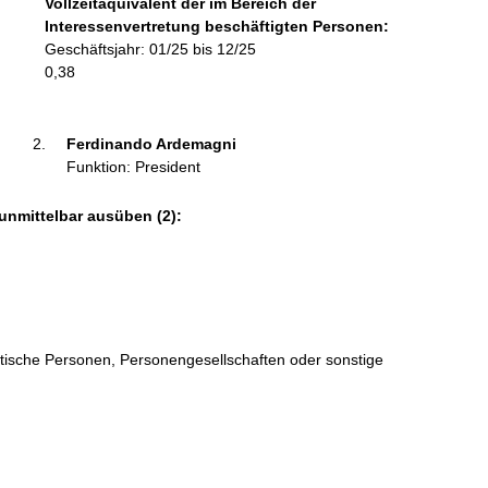
Vollzeitäquivalent der im Bereich der
r
Interessenvertretung beschäftigten Personen:
m
Geschäftsjahr: 01/25 bis 12/25
a
0,38
t
i
o
Ferdinando Ardemagni 
n
Funktion: President
e
n
unmittelbar ausüben (2):
:
istische Personen, Personengesellschaften oder sonstige