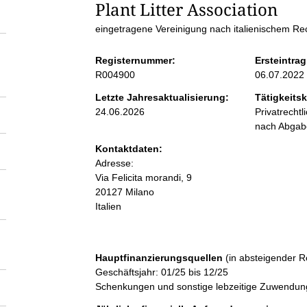
S
Plant Litter Association
eingetragene Vereinigung nach italienischem Rec
e
Registernummer:
Ersteintrag
i
R004900
06.07.2022
Letzte Jahresaktualisierung:
Tätigkeitsk
t
24.06.2026
Privatrecht
nach Abga
e
Kontaktdaten:
Adresse:
n
Via Felicita morandi, 9
20127 Milano
Italien
i
n
Hauptfinanzierungsquellen
(in absteigender R
Geschäftsjahr: 01/25 bis 12/25
h
Schenkungen und sonstige lebzeitige Zuwendung