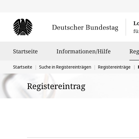
L
fü
Hauptnavigation
Startseite
Informationen/Hilfe
Reg
Sie
Startseite
Suche in Registereinträgen
Registereinträge
befinden
Registereintrag
sich
hier: