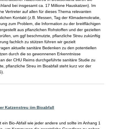
chland bei insgesamt ca. 17 Millione Hauskatzen). Im 
he Vertreter auf allen für dieses Thema relevanten 
nlichen Kontakt (z.B. Messen, Tag der Klimademokratie, 
serung zum Problem, die Information zu der breitflächigen 
rgestellt aus pflanzlichen Rohstoffen und der gezielten 
rüfen, um ggf beschmutzte, pflanzliche Streu zukünftig 
ung fachlich zu stützen führen wir gezielt 
ragen aktuelle sanitäre Bedenken zu den potentiellen 
atzen durch die so gewonnenen Erkenntnisse 
n der CHU Reims durchgeführte sanitäre Studie zu 
pflanzliche Streu im Bioabfall steht kurz vor der 
6).
r Katzenstreu iim Bioabfall
t ein Bio-Abfall wie jeder andere und sollte im Anhang 1 