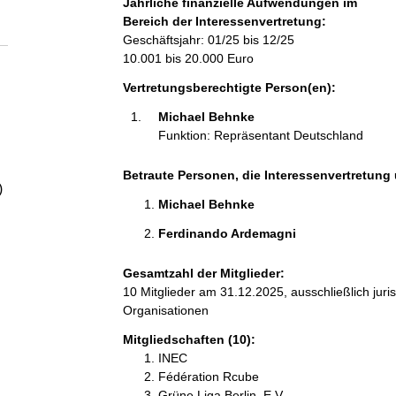
Jährliche finanzielle Aufwendungen im
a
Bereich der Interessenvertretung:
Geschäftsjahr: 01/25 bis 12/25
l
10.001 bis 20.000 Euro
Vertretungsberechtigte Person(en):
t
Michael Behnke 
Funktion: Repräsentant Deutschland
Betraute Personen, die Interessenvertretung 
)
Michael Behnke 
Ferdinando Ardemagni 
Gesamtzahl der Mitglieder:
10 Mitglieder am 31.12.2025, ausschließlich jur
Organisationen
Mitgliedschaften (10):
INEC
Fédération Rcube
Grüne Liga Berlin, E.V.