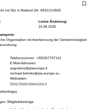
ht mit Sitz in Mailand (Nr. 68321/14503
:
Letzte Änderung:
24.06.2026
ategorie:
liche Organisation mit Anerkennung der Gemeinnützigkeit
benordnung
K
Telefonnummer: +393357707141
o
E-Mail-Adressen:
n
segreteria@plaeurope.it
t
michael.behnke@pla-europe.eu
a
Webseiten:
k
https://www.plaeurope.it
t
eihenfolge):
i
n
en, Mitgliedsbeiträge
f
o