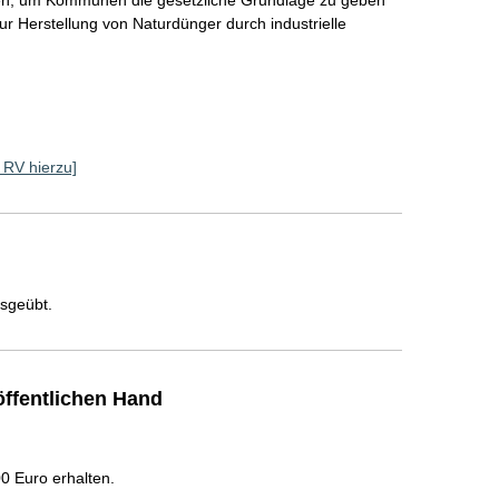
den, um Kommunen die gesetzliche Grundlage zu geben 
zur Herstellung von Naturdünger durch industrielle 
e RV hierzu]
usgeübt.
ffentlichen Hand
 Euro erhalten.