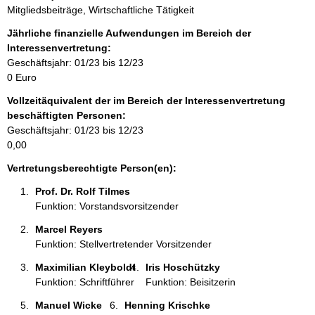
i
Mitgliedsbeiträge, Wirtschaftliche Tätigkeit
n
f
Jährliche finanzielle Aufwendungen im Bereich der
o
Interessenvertretung:
r
Geschäftsjahr: 01/23 bis 12/23
m
0 Euro
a
Vollzeitäquivalent der im Bereich der Interessenvertretung
t
beschäftigten Personen:
i
Geschäftsjahr: 01/23 bis 12/23
o
0,00
n
e
Vertretungsberechtigte Person(en):
n
Prof. Dr. Rolf Tilmes 
:
Funktion: Vorstandsvorsitzender
Marcel Reyers 
Funktion: Stellvertretender Vorsitzender
Maximilian Kleyboldt 
Iris Hoschützky 
Funktion: Schriftführer
Funktion: Beisitzerin
Manuel Wicke 
Henning Krischke 