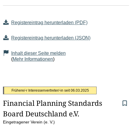
Registereintrag herunterladen (PDF)
Registereintrag herunterladen (JSON)
Inhalt dieser Seite melden
(
Mehr Informationen
)
S
Frühere/-r Interessenvertreter/-in seit
06.03.2025
Financial Planning Standards 
e
Board Deutschland e.V.
i
Eingetragener Verein (e. V.)
t