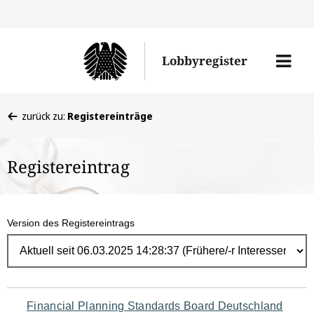
Direk
zum
Men
Lobbyregister
Inhal
öffne
Sie
zurück zu:
Registereinträge
befinden
sich
Registereintrag
hier:
Version des Registereintrags
Navigation
Financial Planning Standards Board Deutschland