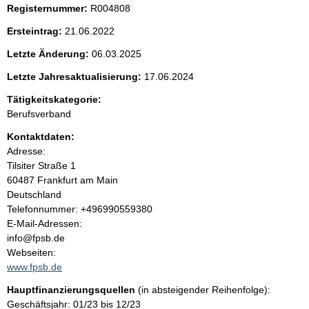
Registernummer:
R004808
e
Ersteintrag:
21.06.2022
n
Letzte Änderung:
06.03.2025
i
Letzte Jahresaktualisierung:
17.06.2024
Tätigkeitskategorie:
n
Berufsverband
h
Kontaktdaten:
Adresse:
a
Tilsiter Straße
1
60487
Frankfurt am Main
l
Deutschland
K
Telefonnummer: +496990559380
t
o
E-Mail-Adressen:
n
info@fpsb.de
t
Webseiten:
a
www.fpsb.de
k
Hauptfinanzierungsquellen
(in absteigender Reihenfolge):
t
Geschäftsjahr: 01/23 bis 12/23