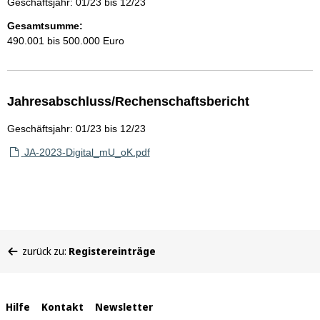
Geschäftsjahr: 01/23 bis 12/23
Gesamtsumme:
490.001 bis 500.000 Euro
Jahresabschluss/Rechenschaftsbericht
Geschäftsjahr: 01/23 bis 12/23
JA-2023-Digital_mU_oK.pdf
Sie
zurück zu:
Registereinträge
befinden
sich
hier:
Interne
Hilfe
Kontakt
Newsletter