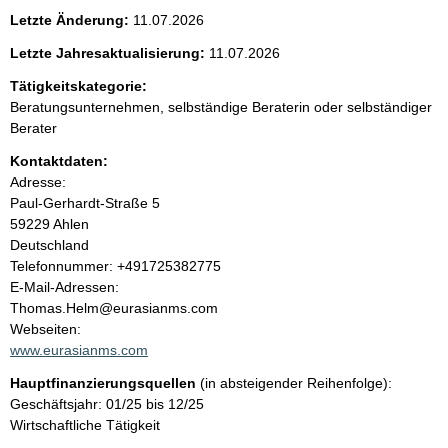
e
Letzte Änderung:
11.07.2026
n
Letzte Jahresaktualisierung:
11.07.2026
i
Tätigkeitskategorie:
Beratungsunternehmen, selbständige Beraterin oder selbständiger
n
Berater
Kontaktdaten:
h
Adresse:
Paul-Gerhardt-Straße
5
a
59229
Ahlen
Deutschland
l
K
Telefonnummer: +491725382775
o
E-Mail-Adressen:
t
n
Thomas.Helm@eurasianms.com
t
Webseiten:
a
www.eurasianms.com
k
Hauptfinanzierungsquellen
(in absteigender Reihenfolge):
t
Geschäftsjahr: 01/25 bis 12/25
i
Wirtschaftliche Tätigkeit
n