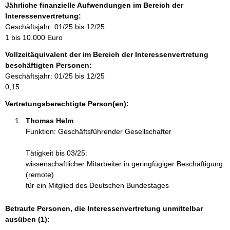
f
Jährliche finanzielle Aufwendungen im Bereich der
o
Interessenvertretung:
r
Geschäftsjahr: 01/25 bis 12/25
m
1 bis 10.000 Euro
a
Vollzeitäquivalent der im Bereich der Interessenvertretung
t
beschäftigten Personen:
i
Geschäftsjahr: 01/25 bis 12/25
o
0,15
n
e
Vertretungsberechtigte Person(en):
n
Thomas Helm 
:
Funktion: Geschäftsführender Gesellschafter
Tätigkeit bis 03/25:
wissenschaftlicher Mitarbeiter in geringfügiger Beschäftigung
(remote)
für ein Mitglied des Deutschen Bundestages
Betraute Personen, die Interessenvertretung unmittelbar
ausüben (1):