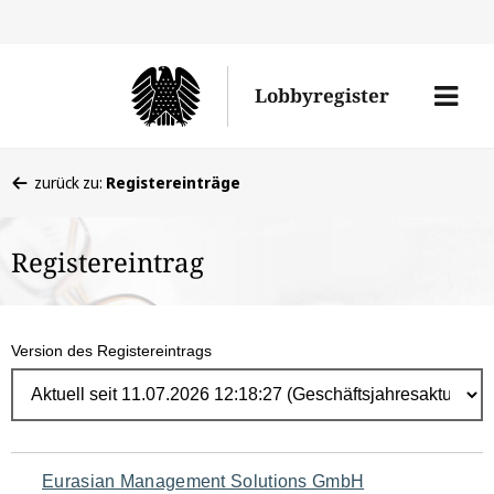
Direk
zum
Men
Lobbyregister
Inhal
öffne
Sie
zurück zu:
Registereinträge
befinden
sich
Registereintrag
hier:
Version des Registereintrags
Navigation
Eurasian Management Solutions GmbH