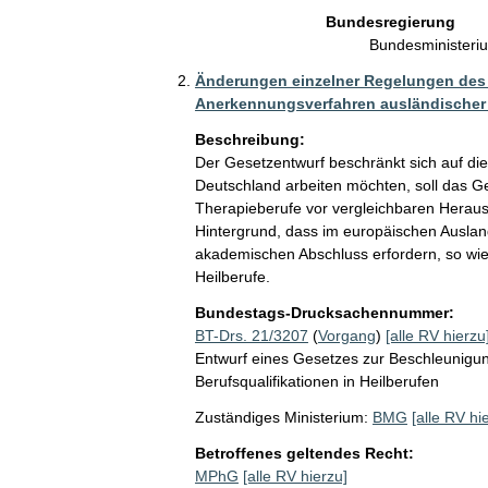
Bundesregierung
Bundesministeri
Änderungen einzelner Regelungen des
Anerkennungsverfahren ausländischer B
Beschreibung:
Der Gesetzentwurf beschränkt sich auf die
Deutschland arbeiten möchten, soll das Ges
Therapieberufe vor vergleichbaren Herau
Hintergrund, dass im europäischen Ausland
akademischen Abschluss erfordern, so wie 
Heilberufe. 
Bundestags-Drucksachennummer:
BT-Drs. 21/3207
(
Vorgang
)
[alle RV hierzu
Entwurf eines Gesetzes zur Beschleunigu
Berufsqualifikationen in Heilberufen
Zuständiges Ministerium:
BMG
[alle RV hi
Betroffenes geltendes Recht:
MPhG
[alle RV hierzu]