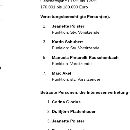
Geschäftsjahr: 01/25 bis 12/25
a
170.001 bis 180.000 Euro
l
Vertretungsberechtigte Person(en):
Jeanette Polster 
t
Funktion: Stv. Vorsitzende
Katrin Schubert 
Funktion: Stv. Vorsitzende
Manuela Pintarelli-Rauschenbach 
Funktion: Vorsitzende
)
Marc Akel 
Funktion: stv. Vorsitzender
Betraute Personen, die Interessenvertretung 
Corina Glorius 
Dr. Björn Pfadenhauer 
Jeanette Polster 