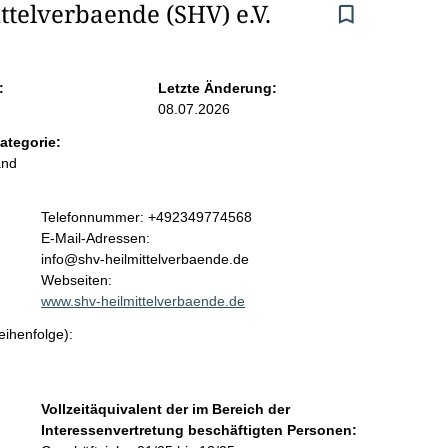
telverbaende (SHV) e.V.
:
Letzte Änderung:
08.07.2026
ategorie:
and
K
Telefonnummer: +492349774568
o
E-Mail-Adressen:
n
info@shv-heilmittelverbaende.de
t
Webseiten:
a
www.shv-heilmittelverbaende.de
k
eihenfolge):
t
i
n
f
Vollzeitäquivalent der im Bereich der
o
Interessenvertretung beschäftigten Personen:
r