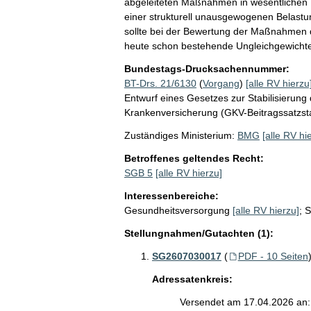
abgeleiteten Maßnahmen in wesentlichen P
einer strukturell unausgewogenen Belastung
sollte bei der Bewertung der Maßnahmen de
heute schon bestehende Ungleichgewichte 
Bundestags-Drucksachennummer:
BT-Drs. 21/6130
(
Vorgang
)
[alle RV hierzu
Entwurf eines Gesetzes zur Stabilisierung 
Krankenversicherung (GKV-Beitragssatzsta
Zuständiges Ministerium:
BMG
[alle RV hi
Betroffenes geltendes Recht:
SGB 5
[alle RV hierzu]
Interessenbereiche:
Gesundheitsversorgung
[alle RV hierzu]
;
S
Stellungnahmen/Gutachten (1):
SG2607030017
(
PDF - 10 Seiten
Adressatenkreis:
Versendet am 17.04.2026 an: