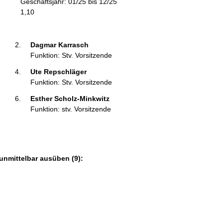
Geschäftsjahr: 01/25 bis 12/25
m
1,10
a
t
i
Dagmar Karrasch 
o
Funktion: Stv. Vorsitzende
n
Ute Repschläger 
e
Funktion: Stv. Vorsitzende
n
:
Esther Scholz-Minkwitz 
Funktion: stv. Vorsitzende
unmittelbar ausüben (9):