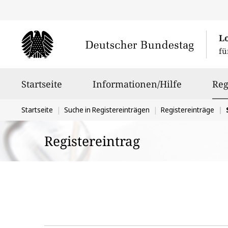
L
fü
Hauptnavigation
Startseite
Informationen/Hilfe
Reg
Sie
Startseite
Suche in Registereinträgen
Registereinträge
befinden
Registereintrag
sich
hier: