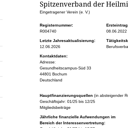
S
Spitzenverband der Heilmit
Eingetragener Verein (e. V.)
e
Registernummer:
Ersteintrag
i
R004740
08.06.2022
Letzte Jahresaktualisierung:
Tätigkeitsk
t
12.06.2026
Berufsverb
Kontaktdaten:
e
Adresse:
Gesundheitscampus-Süd
33
n
44801
Bochum
Deutschland
i
Hauptfinanzierungsquellen
(in absteigender R
n
Geschäftsjahr: 01/25 bis 12/25
Mitgliedsbeiträge
h
Jährliche finanzielle Aufwendungen im
Bereich der Interessenvertretung: