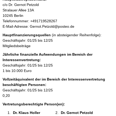
n
A
c/o Dr. Gernot Petzold
f
d
Stralauer Allee
13A
o
r
10245
Berlin
r
e
K
Telefonnummer: +491719528267
m
s
o
E-Mail-Adresse: Gernot.Petzold@posteo.de
a
s
n
t
Hauptfinanzierungsquellen
(in absteigender Reihenfolge):
e
t
i
Geschäftsjahr: 01/25 bis 12/25
a
o
Mitgliedsbeiträge
k
n
t
Jährliche finanzielle Aufwendungen im Bereich der
e
i
Interessenvertretung:
n
n
Geschäftsjahr: 01/25 bis 12/25
:
f
1 bis 10.000 Euro
o
Vollzeitäquivalent der im Bereich der Interessenvertretung
r
beschäftigten Personen:
m
Geschäftsjahr: 01/25 bis 12/25
a
0,20
t
i
Vertretungsberechtigte Person(en):
o
Dr. Klaus Holler 
Dr. Gernot Petzold 
n