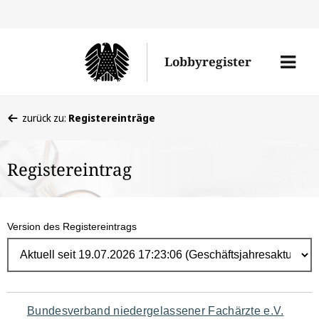
Direk
zum
Men
Lobbyregister
Inhal
öffne
Sie
zurück zu:
Registereinträge
befinden
sich
Registereintrag
hier:
Version des Registereintrags
Navigation
Bundesverband niedergelassener Fachärzte e.V.