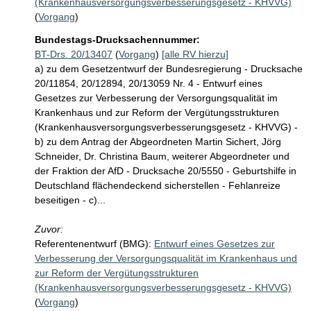
(Krankenhausversorgungsverbesserungsgesetz - KHVVG)
(
Vorgang
)
Bundestags-Drucksachennummer:
BT-Drs. 20/13407
(
Vorgang
)
[alle RV hierzu]
a) zu dem Gesetzentwurf der Bundesregierung - Drucksache
20/11854, 20/12894, 20/13059 Nr. 4 - Entwurf eines
Gesetzes zur Verbesserung der Versorgungsqualität im
Krankenhaus und zur Reform der Vergütungsstrukturen
(Krankenhausversorgungsverbesserungsgesetz - KHVVG) -
b) zu dem Antrag der Abgeordneten Martin Sichert, Jörg
Schneider, Dr. Christina Baum, weiterer Abgeordneter und
der Fraktion der AfD - Drucksache 20/5550 - Geburtshilfe in
Deutschland flächendeckend sicherstellen - Fehlanreize
beseitigen - c)...
Zuvor:
Referentenentwurf (BMG):
Entwurf eines Gesetzes zur
Verbesserung der Versorgungsqualität im Krankenhaus und
zur Reform der Vergütungsstrukturen
(Krankenhausversorgungsverbesserungsgesetz - KHVVG)
(
Vorgang
)