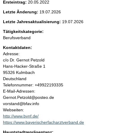
Ersteintrag:
20.05.2022
e
Letzte Änderung:
19.07.2026
n
Letzte Jahresaktualisierung:
19.07.2026
i
Tätigkeitskategorie:
Berufsverband
n
Kontaktdaten:
Adresse:
h
c/o Dr. Gernot Petzold
Hans-Hacker-Straße
1
a
95326
Kulmbach
Deutschland
l
K
Telefonnummer: +49922193335
o
E-Mail-Adressen:
t
n
Gernot.Petzold@posteo.de
t
vorstand@bfav.info
a
Webseiten:
k
http://www.bvnf.de/
t
https://www.bayerischerfacharztverband.de
i
Hauptstadtrepräsentanz: