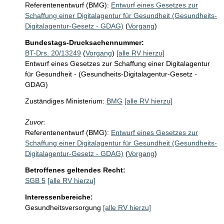
Referentenentwurf (BMG):
Entwurf eines Gesetzes zur
Schaffung einer Digitalagentur für Gesundheit (Gesundheits-
Digitalagentur-Gesetz - GDAG)
(
Vorgang
)
Bundestags-Drucksachennummer:
BT-Drs. 20/13249
(
Vorgang
)
[alle RV hierzu]
Entwurf eines Gesetzes zur Schaffung einer Digitalagentur
für Gesundheit - (Gesundheits-Digitalagentur-Gesetz -
GDAG)
Zuständiges Ministerium:
BMG
[alle RV hierzu]
Zuvor:
Referentenentwurf (BMG):
Entwurf eines Gesetzes zur
Schaffung einer Digitalagentur für Gesundheit (Gesundheits-
Digitalagentur-Gesetz - GDAG)
(
Vorgang
)
Betroffenes geltendes Recht:
SGB 5
[alle RV hierzu]
Interessenbereiche:
Gesundheitsversorgung
[alle RV hierzu]