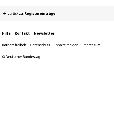
Sie
zurück zu:
Registereinträge
befinden
sich
hier:
Interne
Hilfe
Kontakt
Newsletter
Links
Barrierefreiheit
Datenschutz
Inhalte melden
Impressum
© Deutscher Bundestag