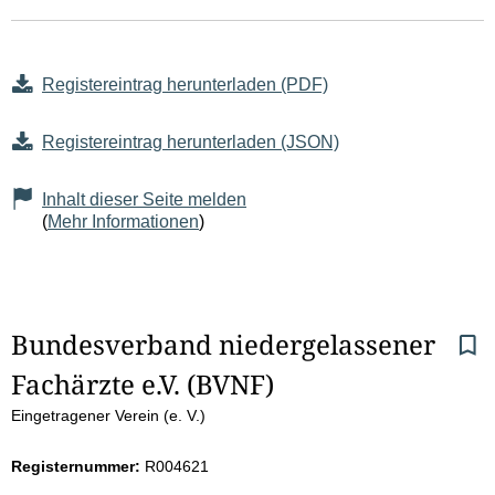
Registereintrag herunterladen (PDF)
Registereintrag herunterladen (JSON)
Inhalt dieser Seite melden
(
Mehr Informationen
)
S
Bundesverband niedergelassener 
Fachärzte e.V. (BVNF)
e
Eingetragener Verein (e. V.)
i
Registernummer:
R004621
t