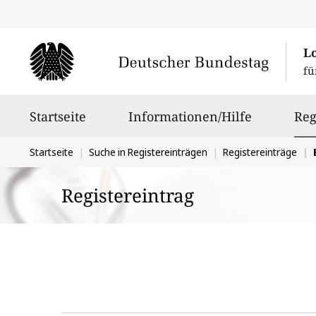
L
fü
Hauptnavigation
Startseite
Informationen/Hilfe
Reg
Sie
Startseite
Suche in Registereinträgen
Registereinträge
befinden
Registereintrag
sich
hier: