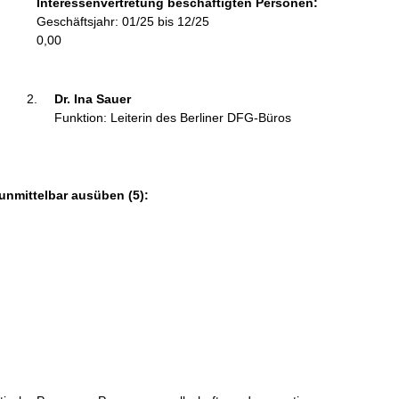
Interessenvertretung beschäftigten Personen:
r
Geschäftsjahr: 01/25 bis 12/25
m
0,00
a
t
i
Dr. Ina Sauer 
o
Funktion: Leiterin des Berliner DFG-Büros
n
e
n
:
unmittelbar ausüben (5):