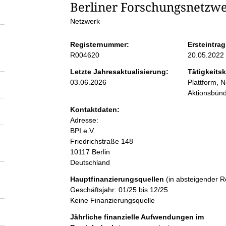
S
Berliner Forschungsnetzw
Netzwerk
e
Registernummer:
Ersteintrag
i
R004620
20.05.2022
Letzte Jahresaktualisierung:
Tätigkeitsk
t
03.06.2026
Plattform, N
Aktionsbünd
e
Kontaktdaten:
Adresse:
n
BPI e.V.
Friedrichstraße
148
10117
Berlin
i
Deutschland
n
Hauptfinanzierungsquellen
(in absteigender R
Geschäftsjahr: 01/25 bis 12/25
Keine Finanzierungsquelle
h
Jährliche finanzielle Aufwendungen im