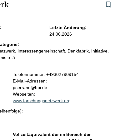
erk
:
Letzte Änderung:
24.06.2026
ategorie:
etzwerk, Interessengemeinschaft, Denkfabrik, Initiative,
nis o. ä.
K
Telefonnummer: +493027909154
o
E-Mail-Adressen:
n
pserrano@bpi.de
t
Webseiten:
a
www.forschungsnetzwerk.org
k
eihenfolge):
t
i
n
f
Vollzeitäquivalent der im Bereich der
o