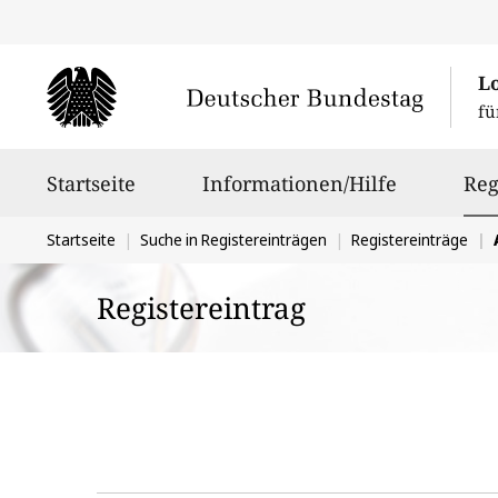
L
fü
Hauptnavigation
Startseite
Informationen/Hilfe
Reg
Sie
Startseite
Suche in Registereinträgen
Registereinträge
befinden
Registereintrag
sich
hier: