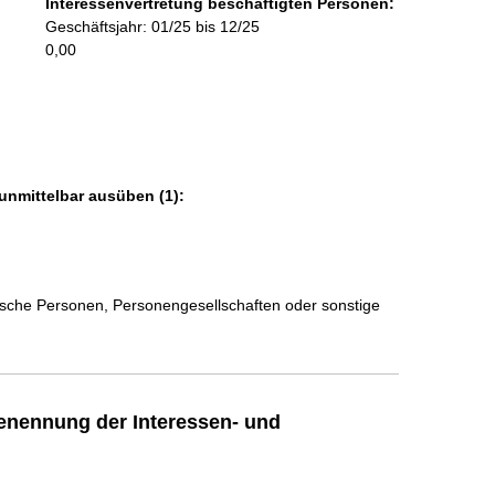
Interessenvertretung beschäftigten Personen:
r
Geschäftsjahr: 01/25 bis 12/25
m
0,00
a
t
i
o
n
e
unmittelbar ausüben (1):
n
:
stische Personen, Personengesellschaften oder sonstige
enennung der Interessen- und