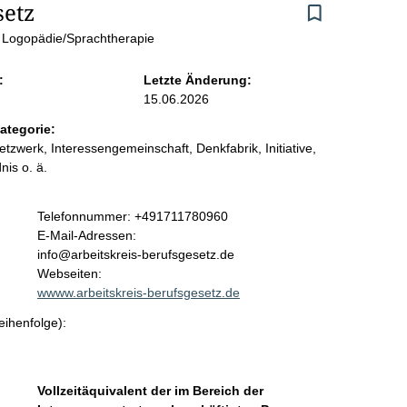
setz
 Logopädie/Sprachtherapie
:
Letzte Änderung:
15.06.2026
ategorie:
etzwerk, Interessengemeinschaft, Denkfabrik, Initiative,
nis o. ä.
K
Telefonnummer: +491711780960
o
E-Mail-Adressen:
n
info@arbeitskreis-berufsgesetz.de
t
Webseiten:
a
wwww.arbeitskreis-berufsgesetz.de
k
eihenfolge):
t
i
n
f
Vollzeitäquivalent der im Bereich der
o