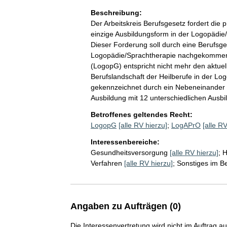
Beschreibung:
Der Arbeitskreis Berufsgesetz fordert die 
einzige Ausbildungsform in der Logopädie
Dieser Forderung soll durch eine Berufsge
Logopädie/Sprachtherapie nachgekommen
(LogopG) entspricht nicht mehr den aktuel
Berufslandschaft der Heilberufe in der Log
gekennzeichnet durch ein Nebeneinander 
Ausbildung mit 12 unterschiedlichen Ausbi
Betroffenes geltendes Recht:
LogopG
[alle RV hierzu]
;
LogAPrO
[alle RV
Interessenbereiche:
Gesundheitsversorgung
[alle RV hierzu]
;
H
Verfahren
[alle RV hierzu]
;
Sonstiges im B
Angaben zu Aufträgen (0)
Die Interessenvertretung wird nicht im Auftrag a