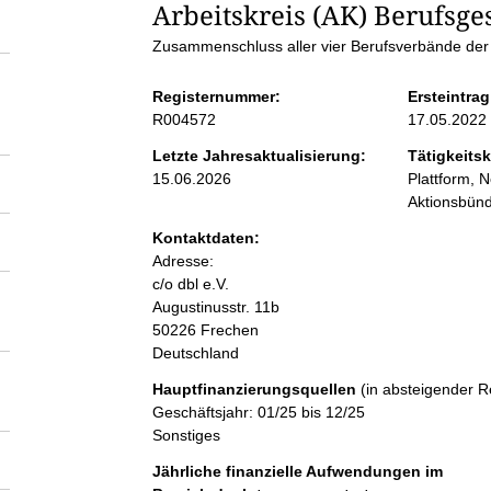
S
Arbeitskreis (AK) Berufsge
Zusammenschluss aller vier Berufsverbände der
e
Registernummer:
Ersteintrag
i
R004572
17.05.2022
Letzte Jahresaktualisierung:
Tätigkeitsk
t
15.06.2026
Plattform, N
Aktionsbünd
e
Kontaktdaten:
Adresse:
n
c/o dbl e.V.
Augustinusstr.
11b
50226
Frechen
i
Deutschland
n
Hauptfinanzierungsquellen
(in absteigender R
Geschäftsjahr: 01/25 bis 12/25
Sonstiges
h
Jährliche finanzielle Aufwendungen im