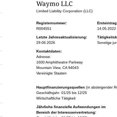
S
Waymo LLC
Limited Liability Corporation (LLC)
e
Registernummer:
Ersteintrag
i
R004551
14.05.2022
Letzte Jahresaktualisierung:
Tätigkeitsk
t
29.06.2026
Sonstige ju
Kontaktdaten:
e
Adresse:
1600 Amphitheatre Parkway
n
Mountain View, CA 94043
Vereinigte Staaten
i
Hauptfinanzierungsquellen
(in absteigender R
n
Geschäftsjahr: 01/25 bis 12/25
Wirtschaftliche Tätigkeit
h
Jährliche finanzielle Aufwendungen im
Bereich der Interessenvertretung: