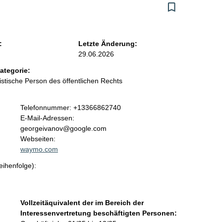
:
Letzte Änderung:
29.06.2026
ategorie:
ristische Person des öffentlichen Rechts
K
Telefonnummer: +13366862740
o
E-Mail-Adressen:
n
georgeivanov@google.com
t
Webseiten:
a
waymo.com
k
eihenfolge):
t
i
n
f
Vollzeitäquivalent der im Bereich der
o
Interessenvertretung beschäftigten Personen:
r