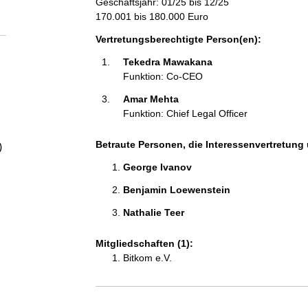
Geschäftsjahr: 01/25 bis 12/25
a
170.001 bis 180.000 Euro
l
Vertretungsberechtigte Person(en):
Tekedra Mawakana 
t
Funktion: Co-CEO
Amar Mehta 
Funktion: Chief Legal Officer
Betraute Personen, die Interessenvertretung 
)
George Ivanov 
Benjamin Loewenstein 
Nathalie Teer 
Mitgliedschaften (1):
Bitkom e.V.