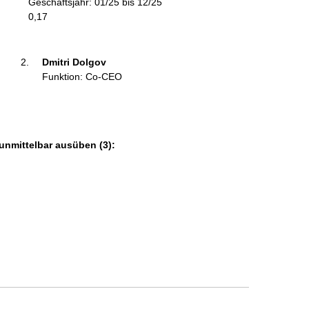
Geschäftsjahr: 01/25 bis 12/25
m
0,17
a
t
i
Dmitri Dolgov 
o
Funktion: Co-CEO
n
e
n
:
unmittelbar ausüben (3):