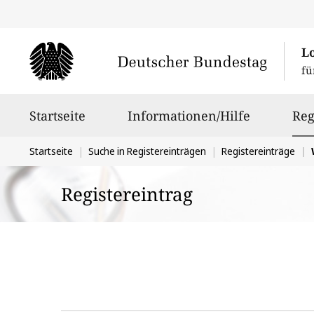
L
fü
Hauptnavigation
Startseite
Informationen/Hilfe
Reg
Sie
Startseite
Suche in Registereinträgen
Registereinträge
befinden
Registereintrag
sich
hier: