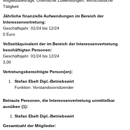
Mitgliedsbeiträge, Öffentliche Zuwendungen, Wirtschaftliche
n
Tätigkeit
f
o
Jährliche finanzielle Aufwendungen im Bereich der
r
Interessenvertretung:
m
Geschäftsjahr: 01/24 bis 12/24
a
0 Euro
t
Vollzeitäquivalent der im Bereich der Interessenvertretung
i
beschäftigten Personen:
o
Geschäftsjahr: 01/24 bis 12/24
n
3,00
e
n
Vertretungsberechtigte Person(en):
:
Stefan Ebelt Dipl.-Betriebswirt 
Funktion: Vorstandsvorsitzender
Betraute Personen, die Interessenvertretung unmittelbar
ausüben (1):
Stefan Ebelt Dipl.-Betriebswirt 
Gesamtzahl der Mitglieder: