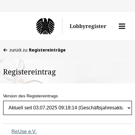
Direk
zum
Men
Lobbyregister
Inhal
öffne
Sie
zurück zu:
Registereinträge
befinden
sich
Registereintrag
hier:
Version des Registereintrags
Navigation
ReUse e.V.