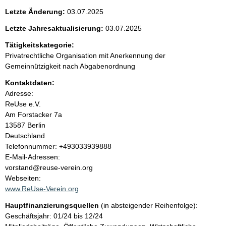
e
g
Letzte Änderung:
03.07.2025
e
n
r
Letzte Jahresaktualisierung:
03.07.2025
H
i
Tätigkeitskategorie:
i
n
Privatrechtliche Organisation mit Anerkennung der
w
n
Gemeinnützigkeit nach Abgabenordnung
e
i
Kontaktdaten:
h
s
Adresse:
:
ReUse e.V.
a
Am Forstacker
7a
13587
Berlin
l
Deutschland
K
Telefonnummer: +493033939888
t
o
E-Mail-Adressen:
n
vorstand@reuse-verein.org
t
Webseiten:
a
www.ReUse-Verein.org
k
Hauptfinanzierungsquellen
(in absteigender Reihenfolge):
t
Geschäftsjahr: 01/24 bis 12/24
i