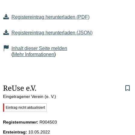
Registereintrag herunterladen (PDF)
Registereintrag herunterladen (JSON)
Inhalt dieser Seite melden
(
Mehr Informationen
)
S
ReUse e.V.
Eingetragener Verein (e. V.)
e
W
Eintrag nicht aktualisiert
i
i
c
Registernummer:
R004503
t
h
t
Ersteintrag:
10.05.2022
i