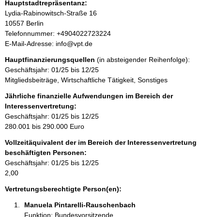
Hauptstadtrepräsentanz:
t
A
Lydia-Rabinowitsch-Straße
16
i
d
10557
Berlin
n
r
K
Telefonnummer: +4904022723224
f
e
o
E-Mail-Adresse: info@vpt.de
o
s
n
r
Hauptfinanzierungsquellen
(in absteigender Reihenfolge):
s
t
m
Geschäftsjahr: 01/25 bis 12/25
e
a
a
Mitgliedsbeiträge, Wirtschaftliche Tätigkeit, Sonstiges
k
t
t
Jährliche finanzielle Aufwendungen im Bereich der
i
i
Interessenvertretung:
o
n
Geschäftsjahr: 01/25 bis 12/25
n
f
280.001 bis 290.000 Euro
e
o
n
Vollzeitäquivalent der im Bereich der Interessenvertretung
r
:
beschäftigten Personen:
m
Geschäftsjahr: 01/25 bis 12/25
a
2,00
t
i
Vertretungsberechtigte Person(en):
o
Manuela Pintarelli-Rauschenbach 
n
Funktion: Bundesvorsitzende
e