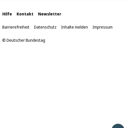
sich
hier:
Interne
Hilfe
Kontakt
Newsletter
Links
Barrierefreiheit
Datenschutz
Inhalte melden
Impressum
© Deutscher Bundestag