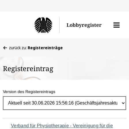
Direk
zum
Men
Lobbyregister
Inhal
öffne
Sie
zurück zu:
Registereinträge
befinden
sich
Registereintrag
hier:
Version des Registereintrags
Navigation
Verband für Physiotherapie - Vereinigung für die