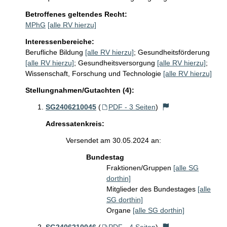
Betroffenes geltendes Recht:
MPhG
[alle RV hierzu]
Interessenbereiche:
Berufliche Bildung
[alle RV hierzu]
;
Gesundheitsförderung
[alle RV hierzu]
;
Gesundheitsversorgung
[alle RV hierzu]
;
Wissenschaft, Forschung und Technologie
[alle RV hierzu]
Stellungnahmen/Gutachten (4):
SG2406210045
(
PDF - 3 Seiten
)
Adressatenkreis:
Versendet am 30.05.2024 an:
Bundestag
Fraktionen/Gruppen
[alle SG
dorthin]
Mitglieder des Bundestages
[alle
SG dorthin]
Organe
[alle SG dorthin]