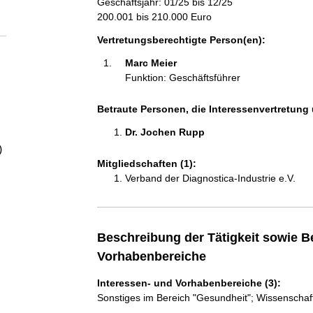
Geschäftsjahr: 01/25 bis 12/25
a
200.001 bis 210.000 Euro
l
Vertretungsberechtigte Person(en):
Marc Meier 
t
Funktion: Geschäftsführer
Betraute Personen, die Interessenvertretung 
Dr. Jochen Rupp 
)
Mitgliedschaften (1):
Verband der Diagnostica-Industrie e.V.
Beschreibung der Tätigkeit sowie B
Vorhabenbereiche
Interessen- und Vorhabenbereiche (3):
Sonstiges im Bereich "Gesundheit"; Wissenschaf