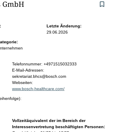
ns GmbH
:
Letzte Änderung:
29.06.2026
ategorie:
Unternehmen
K
Telefonnummer: +4971515032333
o
E-Mail-Adressen:
n
sekretariat.bhcs@bosch.com
t
Webseiten:
a
www.bosch-healthcare.com/
k
eihenfolge):
t
i
n
f
Vollzeitäquivalent der im Bereich der
o
Interessenvertretung beschäftigten Personen:
r