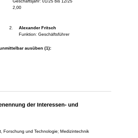
Geschäftsjahr: 01/25 bis 12/25
m
2,00
a
t
i
Alexander Fritsch 
o
Funktion: Geschäftsführer
n
e
unmittelbar ausüben (1):
n
:
enennung der Interessen- und
t, Forschung und Technologie; Medizintechnik