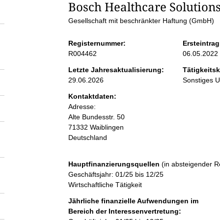
S
Bosch Healthcare Solutio
Gesellschaft mit beschränkter Haftung (GmbH)
e
Registernummer:
Ersteintrag
i
R004462
06.05.2022
Letzte Jahresaktualisierung:
Tätigkeitsk
t
29.06.2026
Sonstiges 
Kontaktdaten:
e
Adresse:
Alte Bundesstr.
50
n
71332
Waiblingen
Deutschland
i
Hauptfinanzierungsquellen
(in absteigender R
n
Geschäftsjahr: 01/25 bis 12/25
Wirtschaftliche Tätigkeit
h
Jährliche finanzielle Aufwendungen im
Bereich der Interessenvertretung: