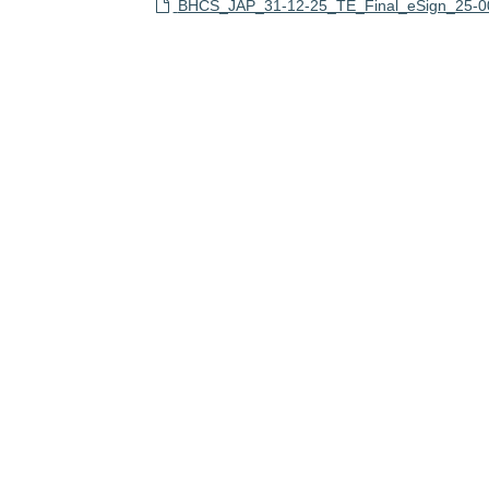
BHCS_JAP_31-12-25_TE_Final_eSign_25-0