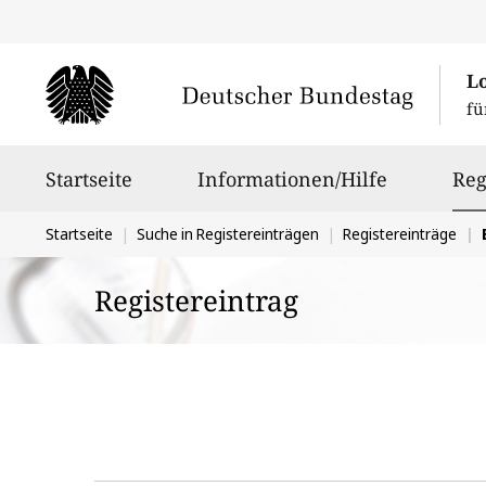
L
fü
Hauptnavigation
Startseite
Informationen/Hilfe
Reg
Sie
Startseite
Suche in Registereinträgen
Registereinträge
befinden
Registereintrag
sich
hier: