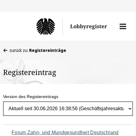
Direk
zum
Men
Lobbyregister
Inhal
öffne
Sie
zurück zu:
Registereinträge
befinden
sich
Registereintrag
hier:
Version des Registereintrags
Navigation
Forum Zahn- und Mundgesundheit Deutschland