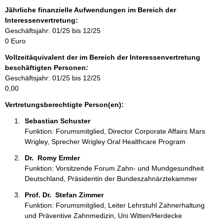
f
Jährliche finanzielle Aufwendungen im Bereich der
o
Interessenvertretung:
r
Geschäftsjahr: 01/25 bis 12/25
m
0 Euro
a
Vollzeitäquivalent der im Bereich der Interessenvertretung
t
beschäftigten Personen:
i
Geschäftsjahr: 01/25 bis 12/25
o
0,00
n
e
Vertretungsberechtigte Person(en):
n
Sebastian Schuster 
:
Funktion: Forumsmitglied, Director Corporate Affairs Mars
Wrigley, Sprecher Wrigley Oral Healthcare Program
Dr.  Romy Ermler 
Funktion: Vorsitzende Forum Zahn- und Mundgesundheit
Deutschland, Präsidentin der Bundeszahnärztekammer
Prof. Dr.  Stefan Zimmer 
Funktion: Forumsmitglied, Leiter Lehrstuhl Zahnerhaltung
und Präventive Zahnmedizin, Uni Witten/Herdecke