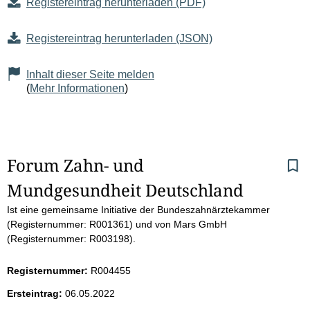
Registereintrag herunterladen (PDF)
Registereintrag herunterladen (JSON)
Inhalt dieser Seite melden
(
Mehr Informationen
)
S
Forum Zahn- und 
Mundgesundheit Deutschland
e
Ist eine gemeinsame Initiative der Bundeszahnärztekammer
i
(Registernummer: R001361) und von Mars GmbH
(Registernummer: R003198).
t
Registernummer:
R004455
e
Ersteintrag:
06.05.2022