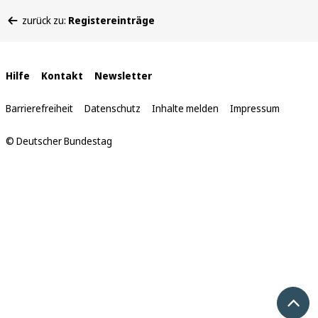
Sie
zurück zu:
Registereinträge
befinden
sich
hier:
Interne
Hilfe
Kontakt
Newsletter
Links
Barrierefreiheit
Datenschutz
Inhalte melden
Impressum
© Deutscher Bundestag
Nach