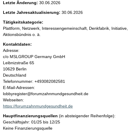
n
Letzte Änderung:
30.06.2026
i
Letzte Jahresaktualisierung:
30.06.2026
n
Tätigkeitskategorie:
Plattform, Netzwerk, Interessengemeinschaft, Denkfabrik, Initiative,
h
Aktionsbündnis o. ä.
Kontaktdaten:
a
Adresse:
c/o MSLGROUP Germany GmbH
l
Leibnizstraße
65
10629
Berlin
t
Deutschland
K
Telefonnummer: +493082082581
o
E-Mail-Adressen:
n
lobbyregister@forumzahnmundgesundheit.de
t
Webseiten:
a
https://forumzahnmundgesundheit.de
k
Hauptfinanzierungsquellen
(in absteigender Reihenfolge):
t
Geschäftsjahr: 01/25 bis 12/25
i
Keine Finanzierungsquelle
n