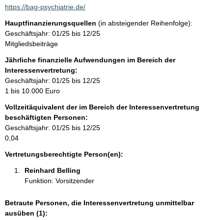
a
https://bag-psychiatrie.de/
k
Hauptfinanzierungsquellen
(in absteigender Reihenfolge):
t
Geschäftsjahr: 01/25 bis 12/25
i
Mitgliedsbeiträge
n
f
Jährliche finanzielle Aufwendungen im Bereich der
o
Interessenvertretung:
r
Geschäftsjahr: 01/25 bis 12/25
m
1 bis 10.000 Euro
a
Vollzeitäquivalent der im Bereich der Interessenvertretung
t
beschäftigten Personen:
i
Geschäftsjahr: 01/25 bis 12/25
o
0,04
n
e
Vertretungsberechtigte Person(en):
n
Reinhard Belling 
:
Funktion: Vorsitzender
Betraute Personen, die Interessenvertretung unmittelbar
ausüben (1):