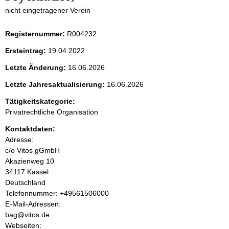
t
nicht eingetragener Verein
e
Registernummer:
R004232
n
Ersteintrag:
19.04.2022
i
Letzte Änderung:
16.06.2026
Letzte Jahresaktualisierung:
16.06.2026
n
Tätigkeitskategorie:
h
Privatrechtliche Organisation
a
Kontaktdaten:
Adresse:
l
c/o Vitos gGmbH
Akazienweg
10
t
34117
Kassel
Deutschland
K
Telefonnummer: +49561506000
o
E-Mail-Adressen:
n
bag@vitos.de
t
Webseiten: