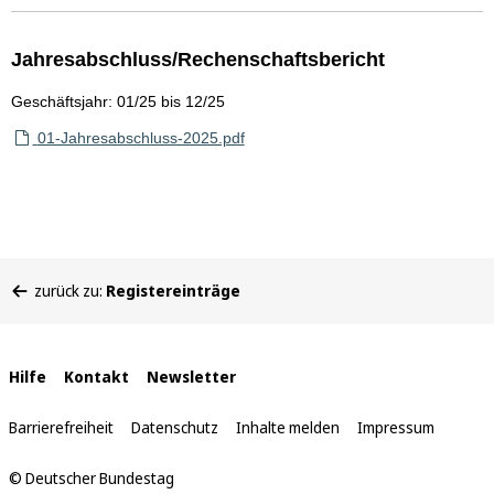
Jahresabschluss/Rechenschaftsbericht
Geschäftsjahr: 01/25 bis 12/25
01-Jahresabschluss-2025.pdf
Sie
zurück zu:
Registereinträge
befinden
sich
hier:
Interne
Hilfe
Kontakt
Newsletter
Links
Barrierefreiheit
Datenschutz
Inhalte melden
Impressum
© Deutscher Bundestag