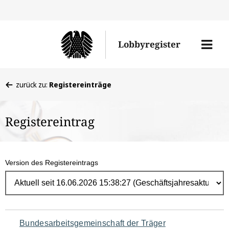
Direk
zum
Men
Lobbyregister
Inhal
öffne
Sie
zurück zu:
Registereinträge
befinden
sich
Registereintrag
hier:
Version des Registereintrags
Navigation
Bundesarbeitsgemeinschaft der Träger