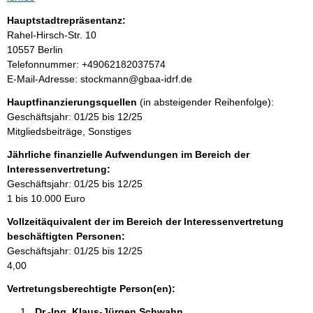
t
Hauptstadtrepräsentanz:
i
A
Rahel-Hirsch-Str.
10
n
d
10557
Berlin
f
r
K
Telefonnummer: +49062182037574
o
e
o
E-Mail-Adresse: stockmann@gbaa-idrf.de
r
s
n
m
Hauptfinanzierungsquellen
(in absteigender Reihenfolge):
s
t
a
Geschäftsjahr: 01/25 bis 12/25
e
a
t
Mitgliedsbeiträge, Sonstiges
k
i
t
Jährliche finanzielle Aufwendungen im Bereich der
o
i
Interessenvertretung:
n
n
Geschäftsjahr: 01/25 bis 12/25
e
f
1 bis 10.000 Euro
n
o
:
Vollzeitäquivalent der im Bereich der Interessenvertretung
r
beschäftigten Personen:
m
Geschäftsjahr: 01/25 bis 12/25
a
4,00
t
i
Vertretungsberechtigte Person(en):
o
Dr.-Ing. Klaus-Jürgen Schwahn 