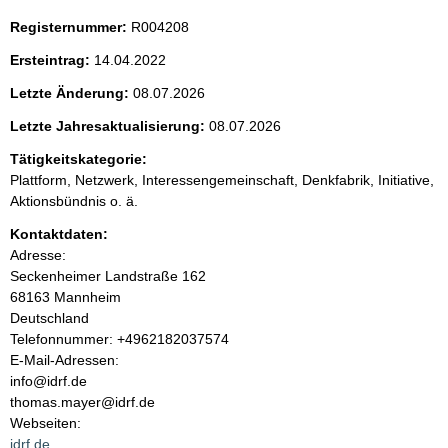
i
Registernummer:
R004208
t
Ersteintrag:
14.04.2022
e
Letzte Änderung:
08.07.2026
n
Letzte Jahresaktualisierung:
08.07.2026
i
Tätigkeitskategorie:
Plattform, Netzwerk, Interessengemeinschaft, Denkfabrik, Initiative,
n
Aktionsbündnis o. ä.
Kontaktdaten:
h
Adresse:
Seckenheimer Landstraße
162
a
68163
Mannheim
Deutschland
l
K
Telefonnummer: +4962182037574
o
E-Mail-Adressen:
t
n
info@idrf.de
t
thomas.mayer@idrf.de
a
Webseiten:
k
idrf.de