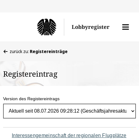
Direk
zum
Men
Lobbyregister
Inhal
öffne
Sie
zurück zu:
Registereinträge
befinden
sich
Registereintrag
hier:
Version des Registereintrags
Navigation
Interessengemeinschaft der regionalen Flugplätze