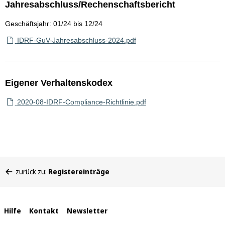
Jahresabschluss/Rechenschaftsbericht
Geschäftsjahr: 01/24 bis 12/24
IDRF-GuV-Jahresabschluss-2024.pdf
Eigener Verhaltenskodex
2020-08-IDRF-Compliance-Richtlinie.pdf
Sie
zurück zu:
Registereinträge
befinden
sich
hier:
Interne
Hilfe
Kontakt
Newsletter