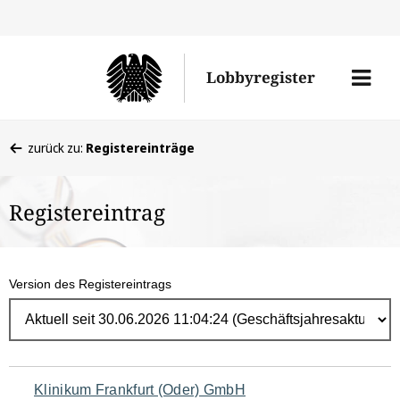
Direk
zum
Men
Lobbyregister
Inhal
öffne
Sie
zurück zu:
Registereinträge
befinden
sich
Registereintrag
hier:
Version des Registereintrags
Navigation
Klinikum Frankfurt (Oder) GmbH