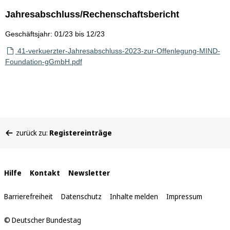
Jahresabschluss/Rechenschaftsbericht
Geschäftsjahr: 01/23 bis 12/23
41-verkuerzter-Jahresabschluss-2023-zur-Offenlegung-MIND-
Foundation-gGmbH.pdf
Sie
zurück zu:
Registereinträge
befinden
sich
hier:
Interne
Hilfe
Kontakt
Newsletter
Links
Barrierefreiheit
Datenschutz
Inhalte melden
Impressum
© Deutscher Bundestag