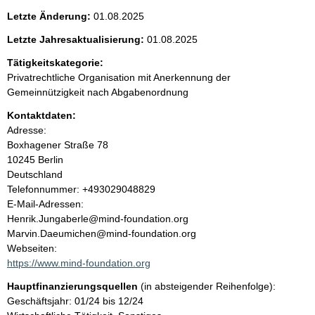
e
g
Letzte Änderung:
01.08.2025
e
n
r
Letzte Jahresaktualisierung:
01.08.2025
H
i
Tätigkeitskategorie:
i
n
Privatrechtliche Organisation mit Anerkennung der
w
n
Gemeinnützigkeit nach Abgabenordnung
e
i
Kontaktdaten:
h
s
Adresse:
:
Boxhagener Straße
78
a
10245
Berlin
Deutschland
l
K
Telefonnummer: +493029048829
o
E-Mail-Adressen:
t
n
Henrik.Jungaberle@mind-foundation.org
t
Marvin.Daeumichen@mind-foundation.org
a
Webseiten:
k
https://www.mind-foundation.org
t
Hauptfinanzierungsquellen
(in absteigender Reihenfolge):
i
Geschäftsjahr: 01/24 bis 12/24
n