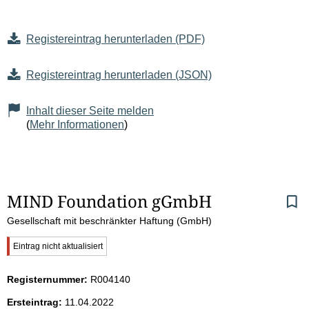
Registereintrag herunterladen (PDF)
Registereintrag herunterladen (JSON)
Inhalt dieser Seite melden
(
Mehr Informationen
)
S
MIND Foundation gGmbH
Gesellschaft mit beschränkter Haftung (GmbH)
e
W
Eintrag nicht aktualisiert
i
i
c
Registernummer:
R004140
t
h
t
Ersteintrag:
11.04.2022
i