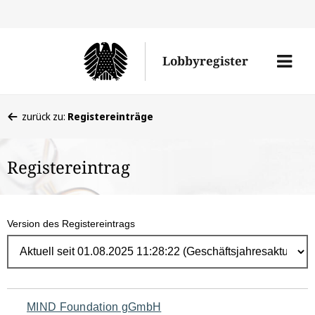
Direk
zum
Men
Lobbyregister
Inhal
öffne
Sie
zurück zu:
Registereinträge
befinden
sich
Registereintrag
hier:
Version des Registereintrags
Navigation
MIND Foundation gGmbH