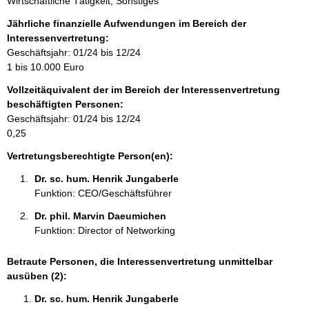
Wirtschaftliche Tätigkeit, Sonstiges
f
o
Jährliche finanzielle Aufwendungen im Bereich der
r
Interessenvertretung:
m
Geschäftsjahr: 01/24 bis 12/24
a
1 bis 10.000 Euro
t
Vollzeitäquivalent der im Bereich der Interessenvertretung
i
beschäftigten Personen:
o
Geschäftsjahr: 01/24 bis 12/24
n
0,25
e
n
Vertretungsberechtigte Person(en):
:
Dr. sc. hum. Henrik Jungaberle 
Funktion: CEO/Geschäftsführer
Dr. phil. Marvin Daeumichen 
Funktion: Director of Networking
Betraute Personen, die Interessenvertretung unmittelbar
ausüben (2):
Dr. sc. hum. Henrik Jungaberle 