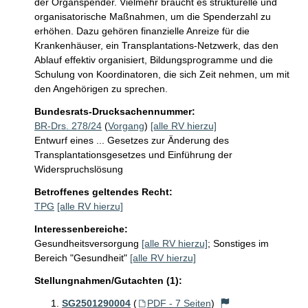
der Organspender. Vielmehr braucht es strukturelle und 
organisatorische Maßnahmen, um die Spenderzahl zu 
erhöhen. Dazu gehören finanzielle Anreize für die 
Krankenhäuser, ein Transplantations-Netzwerk, das den 
Ablauf effektiv organisiert, Bildungsprogramme und die 
Schulung von Koordinatoren, die sich Zeit nehmen, um mit 
den Angehörigen zu sprechen.
Bundesrats-Drucksachennummer:
BR-Drs. 278/24
(
Vorgang
)
[alle RV hierzu]
Entwurf eines ... Gesetzes zur Änderung des
Transplantationsgesetzes und Einführung der
Widerspruchslösung
Betroffenes geltendes Recht:
TPG
[alle RV hierzu]
Interessenbereiche:
Gesundheitsversorgung
[alle RV hierzu]
;
Sonstiges im
Bereich "Gesundheit"
[alle RV hierzu]
Stellungnahmen/Gutachten (1):
SG2501290004
(
PDF - 7 Seiten
)