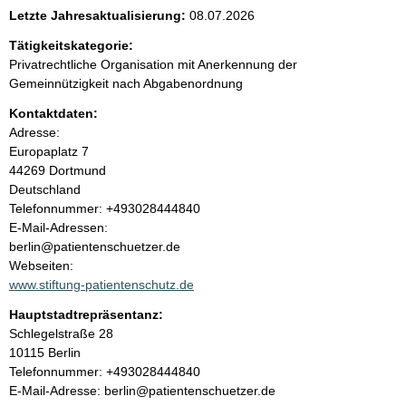
e
Letzte Jahresaktualisierung:
08.07.2026
n
Tätigkeitskategorie:
Privatrechtliche Organisation mit Anerkennung der
i
Gemeinnützigkeit nach Abgabenordnung
Kontaktdaten:
n
Adresse:
Europaplatz
7
h
44269
Dortmund
Deutschland
a
K
Telefonnummer: +493028444840
o
E-Mail-Adressen:
l
n
berlin@patientenschuetzer.de
t
Webseiten:
t
a
www.stiftung-patientenschutz.de
k
Hauptstadtrepräsentanz:
t
A
Schlegelstraße
28
i
d
10115
Berlin
n
r
K
Telefonnummer: +493028444840
f
e
o
E-Mail-Adresse: berlin@patientenschuetzer.de
o