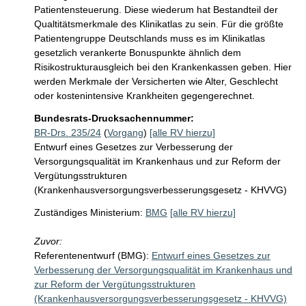
Patientensteuerung. Diese wiederum hat Bestandteil der 
Qualtitätsmerkmale des Klinikatlas zu sein. Für die größte 
Patientengruppe Deutschlands muss es im Klinikatlas 
gesetzlich verankerte Bonuspunkte ähnlich dem 
Risikostrukturausgleich bei den Krankenkassen geben. Hier 
werden Merkmale der Versicherten wie Alter, Geschlecht 
oder kostenintensive Krankheiten gegengerechnet.
Bundesrats-Drucksachennummer:
BR-Drs. 235/24
(
Vorgang
)
[alle RV hierzu]
Entwurf eines Gesetzes zur Verbesserung der
Versorgungsqualität im Krankenhaus und zur Reform der
Vergütungsstrukturen
(Krankenhausversorgungsverbesserungsgesetz - KHVVG)
Zuständiges Ministerium:
BMG
[alle RV hierzu]
Zuvor:
Referentenentwurf (BMG):
Entwurf eines Gesetzes zur
Verbesserung der Versorgungsqualität im Krankenhaus und
zur Reform der Vergütungsstrukturen
(Krankenhausversorgungsverbesserungsgesetz - KHVVG)