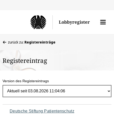
Direk
zum
Men
Lobbyregister
Inhal
öffne
Sie
zurück zu:
Registereinträge
befinden
sich
Registereintrag
hier:
Version des Registereintrags
Navigation
Deutsche Stiftung Patientenschutz