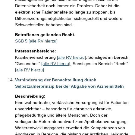
Datensicherheit noch immer ein Problem. Daher ist die 
elektronische Patientenakte so lange zu stoppen, bis 
Differenzierungsmöglichkeiten sichergestellt und weitere 
Schwachstellen behoben sind.
Betroffenes geltendes Recht:
SGB 5
[alle RV hierzu]
Interessenbereiche:
Krankenversicherung
[alle RV hierzu]
;
Sonstiges im Bereich
"Gesundheit"
[alle RV hierzu]
;
Sonstiges im Bereich "Recht"
[alle RV hierzu]
Verhinderung der Benachteiliung durch
Selbstzahlerprinzip bei der Abgabe von Arzneimitteln
Beschreibung:
Eine wohnortnahe, verlässliche Versorgung ist für Patienten 
unverzichtbar – besonders für chronisch erkrankte, 
pflegebedürftige und ältere Menschen. Doch der 
vorliegende Referentenentwurf zum Apothekenversorgung-
Weiterentwicklungsgesetz erweitert die Kompetenzen von 
Apotheken in Bereiche, die bislang der ärztlichen Heilkunde 