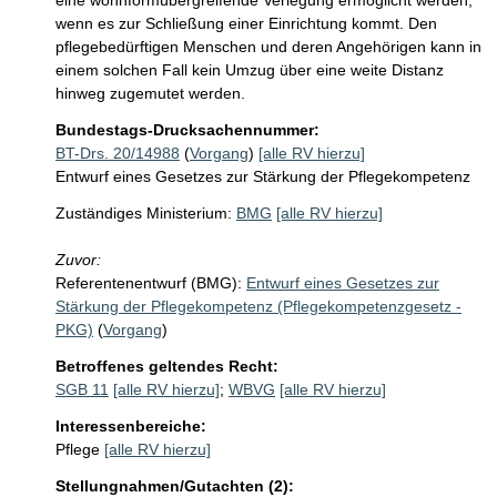
eine wohnformübergreifende Verlegung ermöglicht werden, 
wenn es zur Schließung einer Einrichtung kommt. Den 
pflegebedürftigen Menschen und deren Angehörigen kann in 
einem solchen Fall kein Umzug über eine weite Distanz 
hinweg zugemutet werden. 
Bundestags-Drucksachennummer:
BT-Drs. 20/14988
(
Vorgang
)
[alle RV hierzu]
Entwurf eines Gesetzes zur Stärkung der Pflegekompetenz
Zuständiges Ministerium:
BMG
[alle RV hierzu]
Zuvor:
Referentenentwurf (BMG):
Entwurf eines Gesetzes zur
Stärkung der Pflegekompetenz (Pflegekompetenzgesetz -
PKG)
(
Vorgang
)
Betroffenes geltendes Recht:
SGB 11
[alle RV hierzu]
;
WBVG
[alle RV hierzu]
Interessenbereiche:
Pflege
[alle RV hierzu]
Stellungnahmen/Gutachten (2):