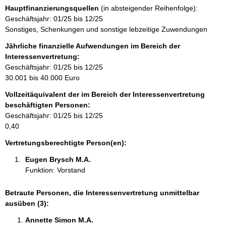
s
n
r
Hauptfinanzierungsquellen
(in absteigender Reihenfolge):
s
t
m
Geschäftsjahr: 01/25 bis 12/25
e
a
a
Sonstiges, Schenkungen und sonstige lebzeitige Zuwendungen
k
t
t
Jährliche finanzielle Aufwendungen im Bereich der
i
i
Interessenvertretung:
o
n
Geschäftsjahr: 01/25 bis 12/25
n
f
30.001 bis 40.000 Euro
e
o
n
Vollzeitäquivalent der im Bereich der Interessenvertretung
r
:
beschäftigten Personen:
m
Geschäftsjahr: 01/25 bis 12/25
a
0,40
t
i
Vertretungsberechtigte Person(en):
o
Eugen Brysch M.A. 
n
Funktion: Vorstand
e
n
:
Betraute Personen, die Interessenvertretung unmittelbar
ausüben (3):
Annette Simon M.A. 