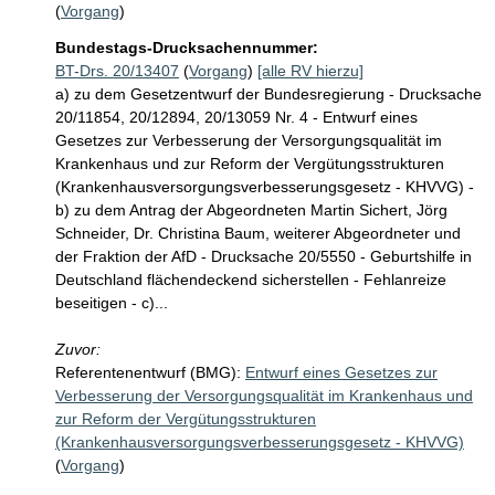
(
Vorgang
)
Bundestags-Drucksachennummer:
BT-Drs. 20/13407
(
Vorgang
)
[alle RV hierzu]
a) zu dem Gesetzentwurf der Bundesregierung - Drucksache
20/11854, 20/12894, 20/13059 Nr. 4 - Entwurf eines
Gesetzes zur Verbesserung der Versorgungsqualität im
Krankenhaus und zur Reform der Vergütungsstrukturen
(Krankenhausversorgungsverbesserungsgesetz - KHVVG) -
b) zu dem Antrag der Abgeordneten Martin Sichert, Jörg
Schneider, Dr. Christina Baum, weiterer Abgeordneter und
der Fraktion der AfD - Drucksache 20/5550 - Geburtshilfe in
Deutschland flächendeckend sicherstellen - Fehlanreize
beseitigen - c)...
Zuvor:
Referentenentwurf (BMG):
Entwurf eines Gesetzes zur
Verbesserung der Versorgungsqualität im Krankenhaus und
zur Reform der Vergütungsstrukturen
(Krankenhausversorgungsverbesserungsgesetz - KHVVG)
(
Vorgang
)