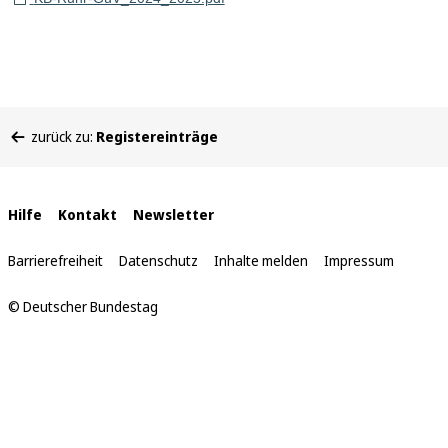
Sie
zurück zu:
Registereinträge
befinden
sich
hier:
Interne
Hilfe
Kontakt
Newsletter
Links
Barrierefreiheit
Datenschutz
Inhalte melden
Impressum
© Deutscher Bundestag