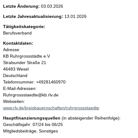
e
Letzte Änderung:
03.03.2026
n
Letzte Jahresaktualisierung:
13.01.2026
i
Tätigkeitskategorie:
Berufsverband
n
Kontaktdaten:
Adresse:
h
KB Ruhrgrossstädte e.V.
Stralsunder Straße
21
a
46483
Wesel
Deutschland
l
K
Telefonnummer: +49281460970
o
E-Mail-Adressen:
t
n
Ruhrgrossstaedte@kb.rlv.de
t
Webseiten:
a
www.rlv.de/kreisbauernschaften/ruhrgrossstaedte
k
Hauptfinanzierungsquellen
(in absteigender Reihenfolge):
t
Geschäftsjahr: 07/24 bis 06/25
i
Mitgliedsbeiträge, Sonstiges
n