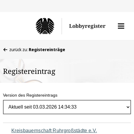
Direk
zum
Men
Lobbyregister
Inhal
öffne
Sie
zurück zu:
Registereinträge
befinden
sich
Registereintrag
hier:
Version des Registereintrags
Navigation
Kreisbauernschaft Ruhrgroßstädte e.V.