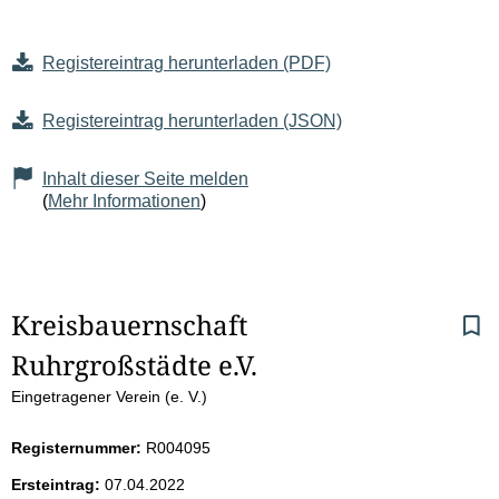
Registereintrag herunterladen (PDF)
Registereintrag herunterladen (JSON)
Inhalt dieser Seite melden
(
Mehr Informationen
)
S
Kreisbauernschaft 
Ruhrgroßstädte e.V.
e
Eingetragener Verein (e. V.)
i
Registernummer:
R004095
t
Ersteintrag:
07.04.2022