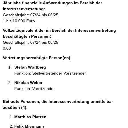
f
Jährliche finanzielle Aufwendungen im Bereich der
o
Interessenvertretung:
r
Geschäftsjahr: 07/24 bis 06/25
m
1 bis 10.000 Euro
a
Vollzeitäquivalent der im Bereich der Interessenvertretung
t
beschäftigten Personen:
i
Geschäftsjahr: 07/24 bis 06/25
o
0,00
n
e
Vertretungsberechtigte Person(en):
n
Stefan Wortberg 
:
Funktion: Stellvertretender Vorsitzender
Nikolas Weber 
Funktion: Vorsitzender
Betraute Personen, die Interessenvertretung unmittelbar
ausüben (4):
Matthias Platzen 
Felix Miermann 