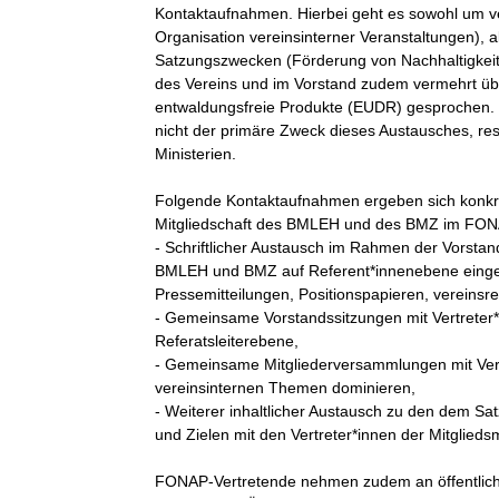
Kontaktaufnahmen. Hierbei geht es sowohl um ve
Organisation vereinsinterner Veranstaltungen), a
Satzungszwecken (Förderung von Nachhaltigkeit i
des Vereins und im Vorstand zudem vermehrt üb
entwaldungsfreie Produkte (EUDR) gesprochen. I
nicht der primäre Zweck dieses Austausches, resu
Ministerien.

Folgende Kontaktaufnahmen ergeben sich konkre
Mitgliedschaft des BMLEH und des BMZ im FONA
- Schriftlicher Austausch im Rahmen der Vorstands
BMLEH und BMZ auf Referent*innenebene einge
Pressemitteilungen, Positionspapieren, vereinsre
- Gemeinsame Vorstandssitzungen mit Vertreter*i
Referatsleiterebene,

- Gemeinsame Mitgliederversammlungen mit Vertre
vereinsinternen Themen dominieren,

- Weiterer inhaltlicher Austausch zu den dem 
und Zielen mit den Vertreter*innen der Mitgliedsm
FONAP-Vertretende nehmen zudem an öffentlichen