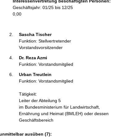
Interessenvertretung beschäftigten Personen:
r
Geschäftsjahr: 01/25 bis 12/25
m
0,00
a
t
i
Sascha Tischer 
o
Funktion: Stellvertretender
n
Vorstandsvorsitzender
e
Dr. Reza Azmi 
n
Funktion: Vorstandsmitglied
:
Urban Treutlein 
Funktion: Vorstandsmitglied
Tätigkeit:
Leiter der Abteilung 5
im Bundesministerium für Landwirtschaft,
Ernährung und Heimat (BMLEH) oder dessen
Geschäftsbereich
unmittelbar ausüben (7):