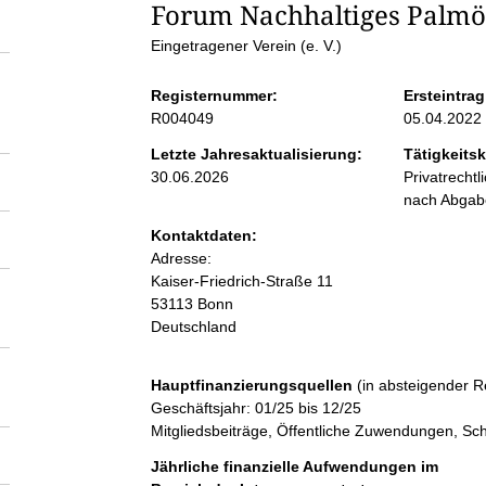
S
Forum Nachhaltiges Palmöl
Eingetragener Verein (e. V.)
e
Registernummer:
Ersteintrag
i
R004049
05.04.2022
Letzte Jahresaktualisierung:
Tätigkeitsk
t
30.06.2026
Privatrecht
nach Abga
e
Kontaktdaten:
Adresse:
n
Kaiser-Friedrich-Straße
11
53113
Bonn
Deutschland
i
n
Hauptfinanzierungsquellen
(in absteigender R
Geschäftsjahr: 01/25 bis 12/25
Mitgliedsbeiträge, Öffentliche Zuwendungen, S
h
Jährliche finanzielle Aufwendungen im