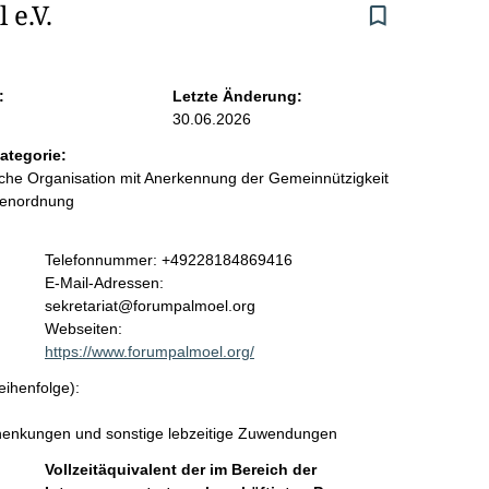
 e.V.
:
Letzte Änderung:
30.06.2026
ategorie:
liche Organisation mit Anerkennung der Gemeinnützigkeit
benordnung
K
Telefonnummer: +49228184869416
o
E-Mail-Adressen:
n
sekretariat@forumpalmoel.org
t
Webseiten:
a
https://www.forumpalmoel.org/
k
eihenfolge):
t
i
chenkungen und sonstige lebzeitige Zuwendungen
n
f
Vollzeitäquivalent der im Bereich der
o