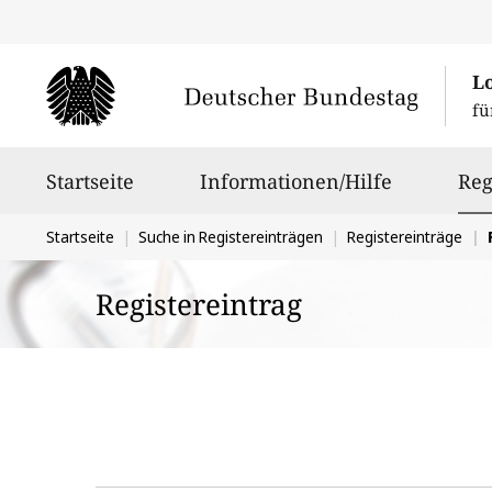
L
fü
Hauptnavigation
Startseite
Informationen/Hilfe
Reg
Sie
Startseite
Suche in Registereinträgen
Registereinträge
befinden
Registereintrag
sich
hier: