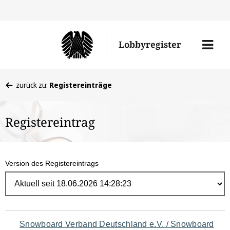
Direk
zum
Men
Lobbyregister
Inhal
öffne
Sie
zurück zu:
Registereinträge
befinden
sich
Registereintrag
hier:
Version des Registereintrags
Navigation
Snowboard Verband Deutschland e.V. / Snowboard