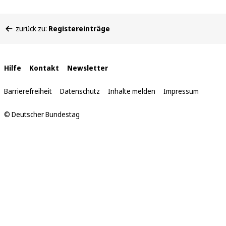
Sie
zurück zu:
Registereinträge
befinden
sich
hier:
Interne
Hilfe
Kontakt
Newsletter
Links
Barrierefreiheit
Datenschutz
Inhalte melden
Impressum
© Deutscher Bundestag