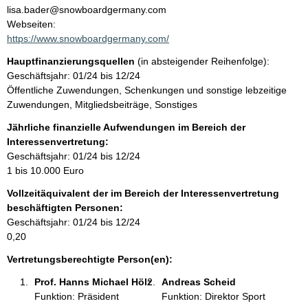
n
lisa.bader@snowboardgermany.com
t
Webseiten:
a
https://www.snowboardgermany.com/
k
Hauptfinanzierungsquellen
(in absteigender Reihenfolge):
t
Geschäftsjahr: 01/24 bis 12/24
i
Öffentliche Zuwendungen, Schenkungen und sonstige lebzeitige
n
Zuwendungen, Mitgliedsbeiträge, Sonstiges
f
o
Jährliche finanzielle Aufwendungen im Bereich der
r
Interessenvertretung:
m
Geschäftsjahr: 01/24 bis 12/24
a
1 bis 10.000 Euro
t
Vollzeitäquivalent der im Bereich der Interessenvertretung
i
beschäftigten Personen:
o
Geschäftsjahr: 01/24 bis 12/24
n
0,20
e
n
Vertretungsberechtigte Person(en):
:
Prof. Hanns Michael Hölz 
Andreas Scheid 
Funktion: Präsident
Funktion: Direktor Sport