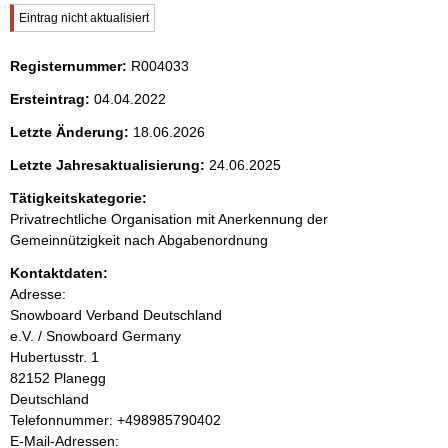
i
W
Eintrag nicht aktualisiert
t
i
c
Registernummer:
R004033
h
e
t
Ersteintrag:
04.04.2022
i
n
g
Letzte Änderung:
18.06.2026
e
i
r
Letzte Jahresaktualisierung:
24.06.2025
H
Tätigkeitskategorie:
i
n
n
Privatrechtliche Organisation mit Anerkennung der
w
Gemeinnützigkeit nach Abgabenordnung
h
e
i
Kontaktdaten:
a
s
Adresse:
:
Snowboard Verband Deutschland
l
e.V. / Snowboard Germany
Hubertusstr.
1
t
82152
Planegg
Deutschland
K
Telefonnummer: +498985790402
o
E-Mail-Adressen: