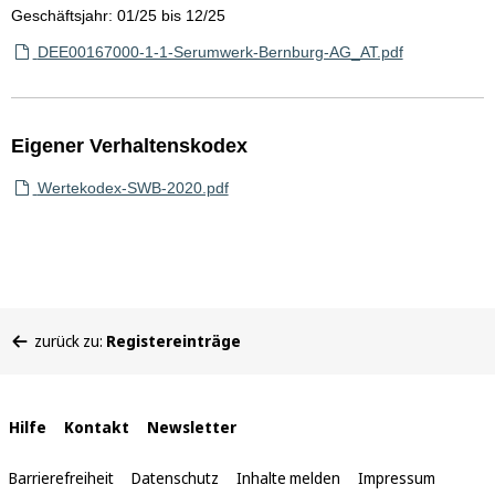
Geschäftsjahr: 01/25 bis 12/25
DEE00167000-1-1-Serumwerk-Bernburg-AG_AT.pdf
Eigener Verhaltenskodex
Wertekodex-SWB-2020.pdf
Sie
zurück zu:
Registereinträge
befinden
sich
hier:
Interne
Hilfe
Kontakt
Newsletter
Links
Barrierefreiheit
Datenschutz
Inhalte melden
Impressum