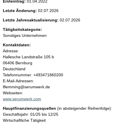
Ersteintrag:
01.04.2022
t
Letzte Änderung:
02.07.2026
e
Letzte Jahresaktualisierung:
02.07.2026
n
Tätigkeitskategorie:
Sonstiges Unternehmen
i
Kontaktdaten:
Adresse:
n
Hallesche Landstraße
105 b
06406
Bernburg
h
Deutschland
K
Telefonnummer: +493471860200
a
o
E-Mail-Adressen:
n
lflemming@serumwerk.de
l
t
Webseiten:
a
www.serumwerk.com
t
k
Hauptfinanzierungsquellen
(in absteigender Reihenfolge):
t
Geschäftsjahr: 01/25 bis 12/25
i
Wirtschaftliche Tätigkeit
n