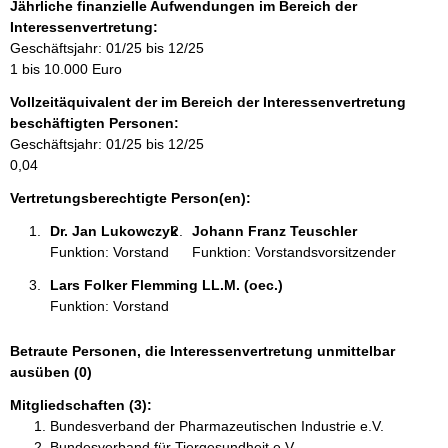
f
Jährliche finanzielle Aufwendungen im Bereich der
o
Interessenvertretung:
r
Geschäftsjahr: 01/25 bis 12/25
m
1 bis 10.000 Euro
a
Vollzeitäquivalent der im Bereich der Interessenvertretung
t
beschäftigten Personen:
i
Geschäftsjahr: 01/25 bis 12/25
o
0,04
n
e
Vertretungsberechtigte Person(en):
n
Dr. Jan Lukowczyk 
Johann Franz Teuschler 
:
Funktion: Vorstand
Funktion: Vorstandsvorsitzender
Lars Folker Flemming LL.M. (oec.) 
Funktion: Vorstand
Betraute Personen, die Interessenvertretung unmittelbar
ausüben (0)
Mitgliedschaften (3):
Bundesverband der Pharmazeutischen Industrie e.V.
Bundesverband für Tiergesundheit e.V.