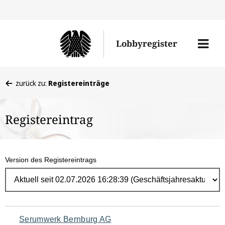
Direk
zum
Men
Lobbyregister
Inhal
öffne
Sie
zurück zu:
Registereinträge
befinden
sich
Registereintrag
hier:
Version des Registereintrags
Navigation
Serumwerk Bernburg AG